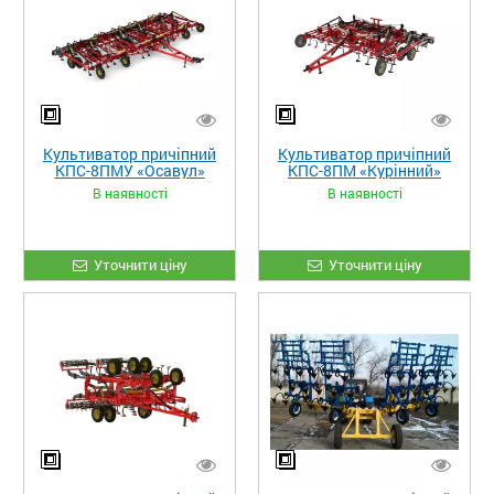
Культиватор причіпний
Культиватор причіпний
КПС-8ПМУ «Осавул»
КПС-8ПМ «Курінний»
В наявності
В наявності
Уточнити ціну
Уточнити ціну