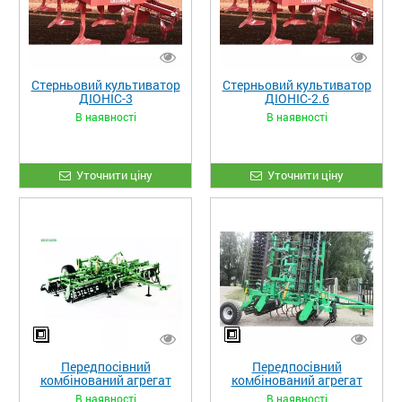
Стерньовий культиватор
Стерньовий культиватор
ДІОНІС-3
ДІОНІС-2.6
В наявності
В наявності
Уточнити ціну
Уточнити ціну
Передпосівний
Передпосівний
комбінований агрегат
комбінований агрегат
FORWARD 8
FORWARD 6
В наявності
В наявності