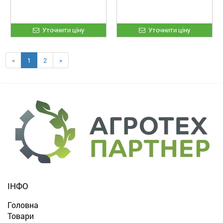
Уточнити ціну
Уточнити ціну
«
1
2
»
ІНФО
Головна
Товари