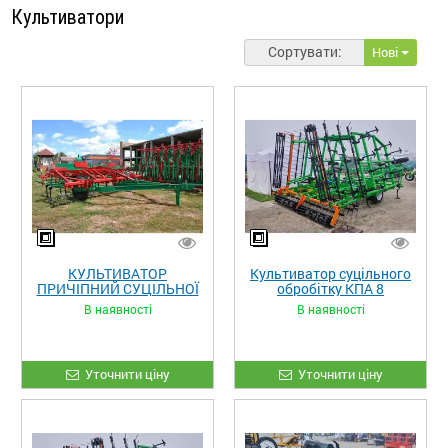
Культиватори
Сортувати:
Нові
КУЛЬТИВАТОР
Культиватор суцільного
ПРИЧІПНИЙ СУЦІЛЬНОЇ
обробітку КПА 8
ОБРОБКИ ГРУНТУ
(гідравлічний, 4 ряди
В наявності
В наявності
КПС-4У
робочих органів) стійка
Bellota
Уточнити ціну
Уточнити ціну