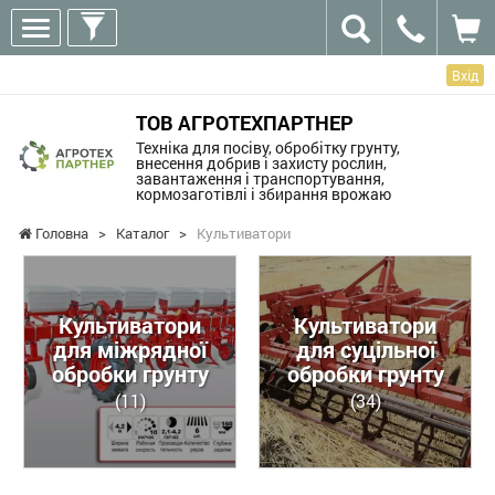
Вхід
ТОВ АГРОТЕХПАРТНЕР
Техніка для посіву, обробітку грунту,
внесення добрив і захисту рослин,
завантаження і транспортування,
кормозаготівлі і збирання врожаю
Головна
>
Каталог
>
Культиватори
Культиватори
Культиватори
для міжрядної
для суцільної
обробки грунту
обробки грунту
(11)
(34)