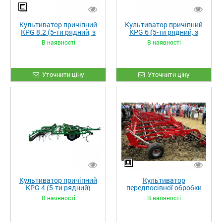
Культиватор причіпний
Культиватор причіпний
KPG 8.2 (5-ти рядний, з
KPG 6 (5-ти рядний, з
гребінками і котками)
гребінками і котками)
В наявності
В наявності
Уточнити ціну
Уточнити ціну
Культиватор причіпний
Культиватор
KPG 4 (5-ти рядний)
передпосівної обробки
ЧЕРВОНЕЦЬ-8
В наявності
В наявності