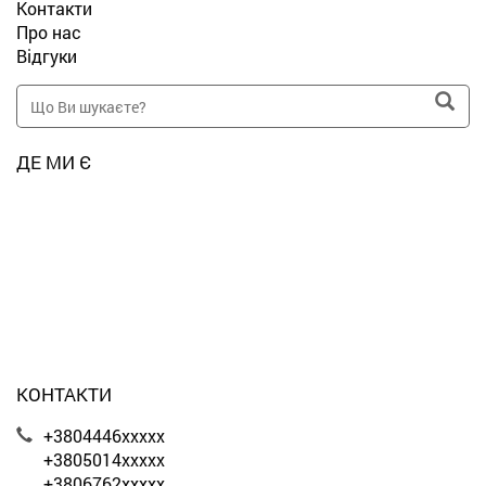
Контакти
Про нас
Відгуки
ДЕ МИ Є
КОНТАКТИ
+3804446xxxxx
+3805014xxxxx
+3806762xxxxx