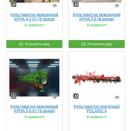
Культиватор міжрядний
Культиватор міжрядний
КРНА 4,2-01 (6 рядів)
КРНА 5,6 (8 рядів)
стійка Bellota
В наявності
В наявності
Уточнити ціну
Уточнити ціну
Культиватор міжрядний
Культиватор причіпний
КРНА 5,6-01 (8 рядів)
POLARIS 4
стійка Bellota
В наявності
В наявності