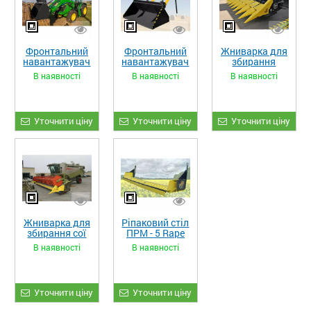
Фронтальний
Фронтальний
Жниварка для
навантажувач
навантажувач
збирання
«STRONG XL»
«STRONG»
кукурудзи
В наявності
В наявності
В наявності
ЖКИ-870
Уточнити ціну
Уточнити ціну
Уточнити ціну
Жниварка для
Ріпаковий стіл
збирання сої
ПРМ - 5 Rape
та гороху
Fiore
В наявності
В наявності
«ETTARO»
Уточнити ціну
Уточнити ціну