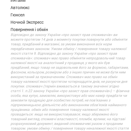
Интайм
Автолюкс
Гюнсел
Ночной Экспресс
Повернення і обмін
Відповідно до закону України «про захист прав споживачів» ви
можете протягом 14 днів з моменту покупки повернути або обміняти
товар, придбаний в магазині, за умови виконання всіх норм
передбачених законом. Умови обміну / повернення товару належної
якості стаття 9. Відповідно до закону України «про захист прав
споживачів»: споживач має право обміняти непродовольчий товар
належної якості на аналогічний у продавця, у якого він був
придбаний, якщо товар не задовольнив його за формою, габаритами,
фасоном, кольором, розміром або з інших причин не може бути ним
використаний за призначенням. Споживач має право на обмін
товару належної якості протягом чотирнадцяти днів, не рахуючи дня
покупки. споживач (термін вживається в такому значенні згідно
статті 1. п.22 закону України «про захист прав споживачів») – фізична
особа, яка купує, замовляє, використовує або має намір придбати чи
замовити продукцію для особистих потреб, не пов’язаних з
підприємницькою діяльністю або виконанням обов’язків найманого
працівника. обмін або повернення товару належної якості
провадиться: якщо не використовувався; якщо збережено його
товарний вигляд, споживчі властивості, пломби, ярлики; на підставі
розрахунковий документ, виданий споживачеві разом з проданим
товаром. умови обміну / повернення товару неналежної якості стаття