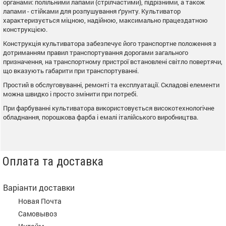
органами: полільними лапами (стрілчастими), підрізними, а також
лапами - стійками для розпушування ґрунту. Культиватор
характеризується міцною, надійною, максимально працездатною
конструкцією.
Конструкція культиватора забезпечує його транспортне положення з
дотриманням правил транспортування дорогами загального
призначення, на транспортному пристрої встановлені світло повертячи,
що вказують габарити при транспортуванні.
Простий в обслуговуванні, ремонті та експлуатації. Складові елементи
можна швидко і просто змінити при потребі.
При фарбуванні культиватора використовується високотехнологічне
обладнання, порошкова фарба і емалі італійського виробництва.
Оплата та доставка
Варіанти доставки
Новая Почта
Самовывоз