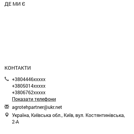
ДЕ МИ Є
КОНТАКТИ
+3804446xxxxx
+3805014xxxxx
+3806762xxxxx
Показати телефони
a
gro
teh
par
tne
r@u
kr.
net
Україна, Київська обл., Київ, вул. Костянтинівська,
2-А