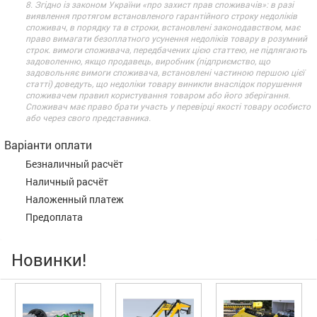
8. Згідно із законом України «про захист прав споживачів»: в разі
виявлення протягом встановленого гарантійного строку недоліків
споживач, в порядку та в строки, встановлені законодавством, має
право вимагати безоплатного усунення недоліків товару в розумний
строк. вимоги споживача, передбачених цією статтею, не підлягають
задоволенню, якщо продавець, виробник (підприємство, що
задовольняє вимоги споживача, встановлені частиною першою цієї
статті) доведуть, що недоліки товару виникли внаслідок порушення
споживачем правил користування товаром або його зберігання.
Споживач має право брати участь у перевірці якості товару особисто
або через свого представника.
Варіанти оплати
Безналичный расчёт
Наличный расчёт
Наложенный платеж
Предоплата
Новинки!