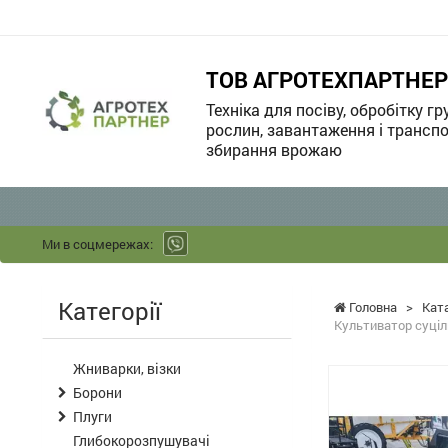
ТОВ АГРОТЕХПАРТНЕР
Техніка для посіву, обробітку гр
рослин, завантаження і транспо
збирання врожаю
Ми в соцмережах:
Категорії
Головна
>
Кат
Культиватор суціль
Жниварки, візки
Борони
Плуги
Глибокорозпушувачі