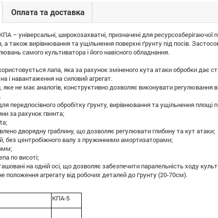
Оплата та доставка
КПА – універсальні, широкозахватні, призначені для ресурсозберігаючої пер
в, а також вирівнювання та ущільнення поверхні ґрунту під посів. Застосо
улювань самого культиватора і його навісного обладнання.
ористовується лапа, яка за рахунок зміненого кута атаки обробки дає ста
а і навантаження на силовий агрегат.
, яке не має аналогів, конструктивно дозволяє виконувати регулювання ви
.
я передпосівного обробітку ґрунту, вирівнювання та ущільнення площі під 
ни за рахунок гвинта;
ta;
овлено дворядну граблину, що дозволяє регулювати глибину та кут атаки;
й, без центробіжного валу з пружинними амортизаторами;
6мм;
па по висоті;
ташовані на одній осі, що дозволяє забезпечити паралельність ходу культ
е положення агрегату від робочих деталей до ґрунту (20-70см).
КПА-5