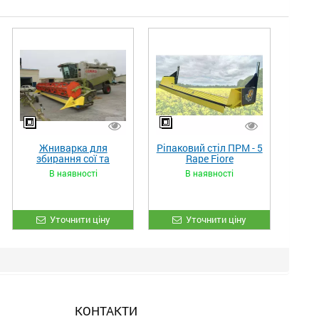
Жниварка для
Ріпаковий стіл ПРМ - 5
збирання сої та
Rape Fiore
гороху «ETTARO»
В наявності
В наявності
Уточнити ціну
Уточнити ціну
КОНТАКТИ