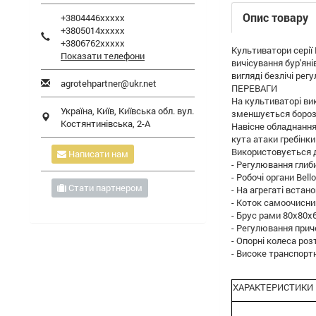
Опис товару
+3804446xxxxx
+3805014xxxxx
+3806762xxxxx
Культиватори серії 
Показати телефони
вичісування бур'яні
вигляді безлічі рег
agrotehpartner@ukr.net
ПЕРЕВАГИ
На культиваторі вик
Україна,
Київ
,
Київська обл.
вул.
зменшується борозн
Костянтинівська, 2-А
Навісне обладнання
кута атаки гребінки
Використовується дл
Написати нам
- Регулювання глиби
- Робочі органи Bello
Стати партнером
- На агрегаті встан
- Коток самоочисни
- Брус рами 80х80х
- Регулювання приче
- Опорні колеса роз
- Високе транспортн
ХАРАКТЕРИСТИКИ