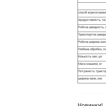
спосіб агрегатуван
продуктивність, га/
Робоча швидкість, 
Транспортна швидк
Робоча ширина зах
Глибина обробки, с
Кількість лап, шт
Маса машини, кг
Потужність трактор
ширина лапи, мм
Новинки!