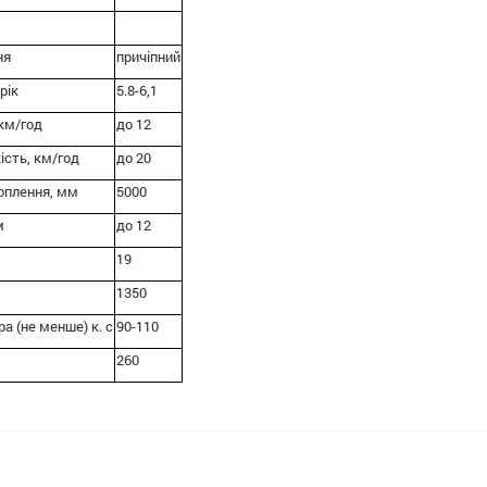
ня
причіпний
рік
5.8-6,1
км/год
до 12
ість, км/год
до 20
оплення, мм
5000
м
до 12
19
1350
а (не менше) к. с
90-110
260