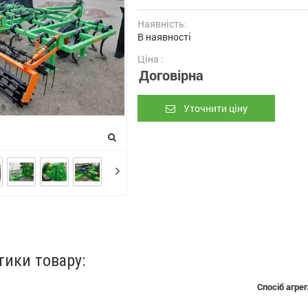
Наявність:
В наявності
Ціна :
Договірна
Уточнити ціну
тики товару:
Спосіб агрег