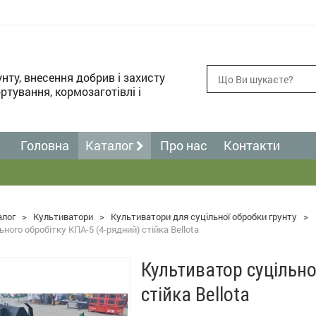
унту, внесення добрив і захисту
ртування, кормозаготівлі і
Головна
Каталог
Про нас
Контакти
алог
>
Культиватори
>
Культиватори для суцільної обробки грунту
>
ного обробітку КПА-5 (4-рядний) стійка Bellota
Культиватор суцільно
стійка Bellota