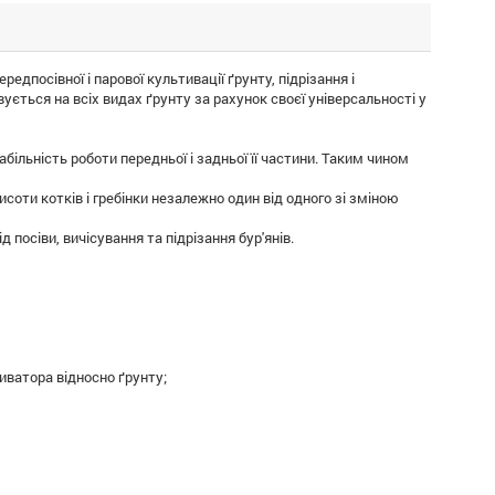
едпосівної і парової культивації ґрунту, підрізання і
вується на всіх видах ґрунту за рахунок своєї універсальності у
більність роботи передньої і задньої її частини. Таким чином
соти котків і гребінки незалежно один від одного зі зміною
посіви, вичісування та підрізання бур'янів.
иватора відносно ґрунту;