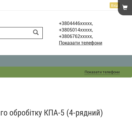
Вхід
+3804446xxxxx,
+3805014xxxxx,
+3806762xxxxx,
Показати телефони
Показати телефони
го обробітку КПА-5 (4-рядний)