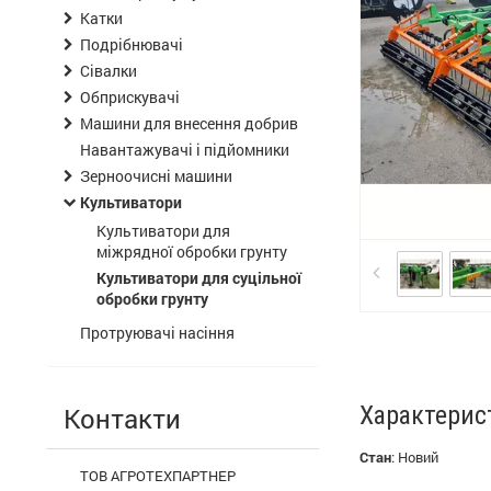
Катки
Подрібнювачі
Сівалки
Обприскувачі
Машини для внесення добрив
Навантажувачі і підйомники
Зерноочисні машини
Культиватори
Культиватори для
міжрядної обробки грунту
Культиватори для суцільної
обробки грунту
Протруювачі насіння
Характерис
Контакти
Стан
:
Новий
ТОВ АГРОТЕХПАРТНЕР