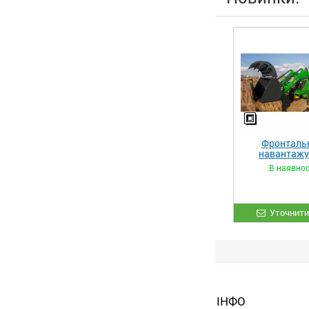
Фронталь
навантаж
«STRONG 
В наявнос
Уточнити
ІНФО