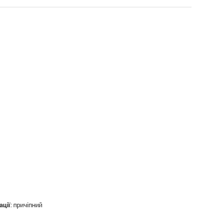
ації
:
причіпний