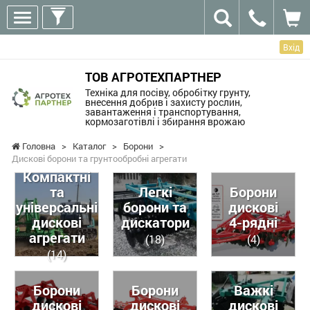
Вхід
ТОВ АГРОТЕХПАРТНЕР
Техніка для посіву, обробітку грунту,
внесення добрив і захисту рослин,
завантаження і транспортування,
кормозаготівлі і збирання врожаю
Головна
>
Каталог
>
Борони
>
Дискові борони та грунтообробні агрегати
Компактні
та
Легкі
Борони
універсальні
борони та
дискові
дискові
дискатори
4-рядні
агрегати
(18)
(4)
(14)
Борони
Борони
Важкі
дискові
дискові
дискові