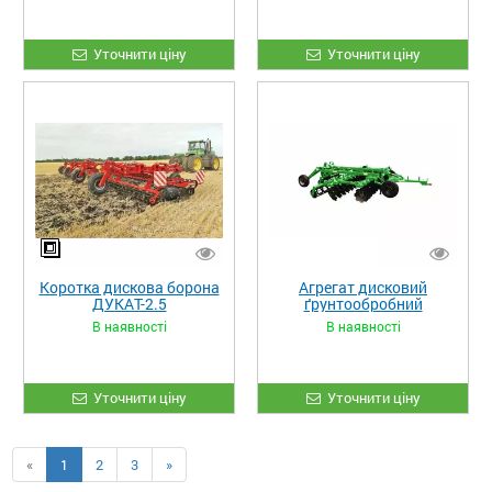
Уточнити ціну
Уточнити ціну
Коротка дискова борона
Агрегат дисковий
ДУКАТ-2.5
ґрунтообробний
напівнавісний AGN 4.2
В наявності
В наявності
Уточнити ціну
Уточнити ціну
«
1
2
3
»