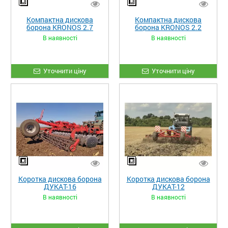
Компактна дискова
Компактна дискова
борона KRONOS 2.7
борона KRONOS 2.2
навісна
навісна
В наявності
В наявності
Уточнити ціну
Уточнити ціну
Коротка дискова борона
Коротка дискова борона
ДУКАТ-16
ДУКАТ-12
В наявності
В наявності