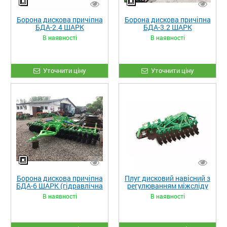
Борона дискова причіпна
Борона дискова причіпна
БДА-2.4 ШАРК
БДА-3.2 ШАРК
В наявності
В наявності
Уточнити ціну
Уточнити ціну
Борона дискова причіпна
Плуг дисковий навісний з
БДА-6 ШАРК (гідравлічна
регулюванням міжсліду
рама)
PDM 3.3 (2)
В наявності
В наявності