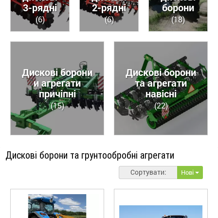
3-рядні
2-рядні
борони
(6)
(6)
(18)
Дискові борони
Дискові борони
и агрегати
та агрегати
причіпні
навісні
(15)
(22)
Дискові борони та грунтообробні агрегати
Сортувати:
Нові