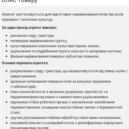
Агрегат застосовується для підготовки і вирівнювання полів під посів
зернових і технічних культур.
За один прохід агрегат виконує:
рихлення сліду трактора;
попереднє вирівнювання ґрунту;
культивування класичною культиваторною лапою;
ущільнення та подрібнення ґрунту кільчасто-шпоровим котком;
фінішне вирівнювання поверхні зубчатою планкою.
Основні переваги агрегата:
розрихлювач сліду трактора, що налаштовується під певну колію і
навантаження;
ідеальне копіювання поверхні поля за рахунок пружинних
стабілізаторів;
пластинчатий коток з великою розрізною здатністю та
підшипниковими вузлами з манжетними ущільненнями;
пружинна стійка робочого органу з механізмом запобігання
перевантаження, оснащена зносостійкою лапою з боровмістної
сталі;
зручне регулювання глибини обробітку гвинтовим механізмом;
масивний кільчасто-шпоровий коток з демпферними корпусами
підшипникових вузлів;