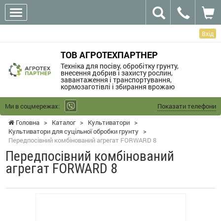
Вхід
ТОВ АГРОТЕХПАРТНЕР
Техніка для посіву, обробітку грунту,
внесення добрив і захисту рослин,
завантаження і транспортування,
кормозаготівлі і збирання врожаю
Ми в соцмережах:
Показати телефони
Головна
>
Каталог
>
Культиватори
>
Культиватори для суцільної обробки грунту
>
Передпосівний комбінований агрегат FORWARD 8
Передпосівний комбінований
агрегат FORWARD 8