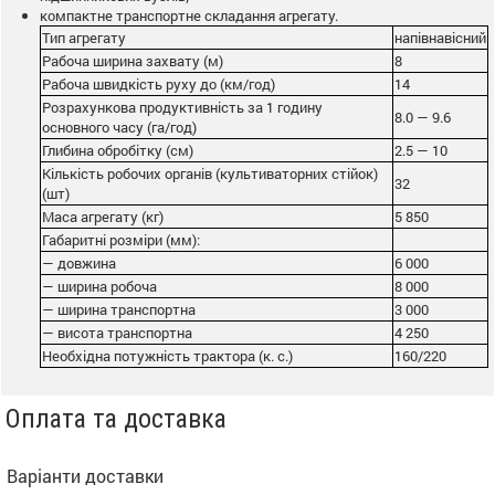
компактне транспортне складання агрегату.
Тип агрегату
напівнавісний
Рабоча ширина захвату (м)
8
Рабоча швидкість руху до (км/год)
14
Розрахункова продуктивність за 1 годину
8.0 — 9.6
основного часу (га/год)
Глибина обробітку (cм)
2.5 — 10
Кількість робочих органів (культиваторних стійок)
32
(шт)
Маса агрегату (кг)
5 850
Габаритні розміри (мм):
— довжина
6 000
— ширина робоча
8 000
— ширина транспортна
3 000
— висота транспортна
4 250
Необхідна потужність трактора (к. с.)
160/220
Оплата та доставка
Варіанти доставки