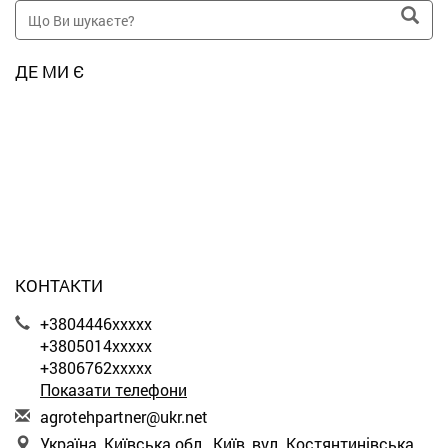
ДЕ МИ Є
КОНТАКТИ
+3804446xxxxx
+3805014xxxxx
+3806762xxxxx
Показати телефони
a
gro
teh
par
tne
r@u
kr.
net
Україна, Київська обл., Київ, вул. Костянтинівська,