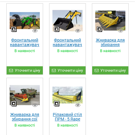
Фронтальний
Фронтальний
Жниварка для
навантажувач
навантажувач
збирання
«STRONG XL»
«STRONG»
кукурудзи
В наявності
В наявності
В наявності
ЖКИ-870
Уточнити ціну
Уточнити ціну
Уточнити ціну
Жниварка для
Ріпаковий стіл
збирання сої
ПРМ - 5 Rape
та гороху
Fiore
В наявності
В наявності
«ETTARO»