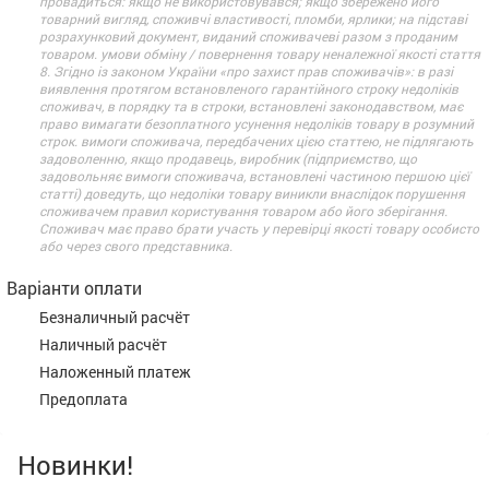
провадиться: якщо не використовувався; якщо збережено його
товарний вигляд, споживчі властивості, пломби, ярлики; на підставі
розрахунковий документ, виданий споживачеві разом з проданим
товаром. умови обміну / повернення товару неналежної якості стаття
8. Згідно із законом України «про захист прав споживачів»: в разі
виявлення протягом встановленого гарантійного строку недоліків
споживач, в порядку та в строки, встановлені законодавством, має
право вимагати безоплатного усунення недоліків товару в розумний
строк. вимоги споживача, передбачених цією статтею, не підлягають
задоволенню, якщо продавець, виробник (підприємство, що
задовольняє вимоги споживача, встановлені частиною першою цієї
статті) доведуть, що недоліки товару виникли внаслідок порушення
споживачем правил користування товаром або його зберігання.
Споживач має право брати участь у перевірці якості товару особисто
або через свого представника.
Варіанти оплати
Безналичный расчёт
Наличный расчёт
Наложенный платеж
Предоплата
Новинки!