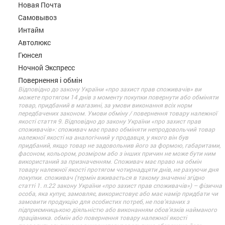
Новая Почта
Самовывоз
Интайм
Автолюкс
Гюнсел
Ночной Экспресс
Повернення і обмін
Відповідно до закону України «про захист прав споживачів» ви
можете протягом 14 днів з моменту покупки повернути або обміняти
товар, придбаний в магазині, за умови виконання всіх норм
передбачених законом. Умови обміну / повернення товару належної
якості стаття 9. Відповідно до закону України «про захист прав
споживачів»: споживач має право обміняти непродовольчий товар
належної якості на аналогічний у продавця, у якого він був
придбаний, якщо товар не задовольнив його за формою, габаритами,
фасоном, кольором, розміром або з інших причин не може бути ним
використаний за призначенням. Споживач має право на обмін
товару належної якості протягом чотирнадцяти днів, не рахуючи дня
покупки. споживач (термін вживається в такому значенні згідно
статті 1. п.22 закону України «про захист прав споживачів») – фізична
особа, яка купує, замовляє, використовує або має намір придбати чи
замовити продукцію для особистих потреб, не пов’язаних з
підприємницькою діяльністю або виконанням обов’язків найманого
працівника. обмін або повернення товару належної якості