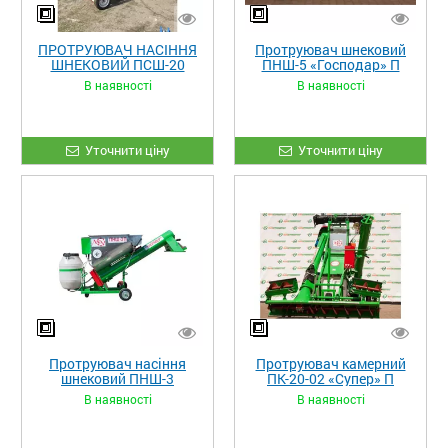
ПРОТРУЮВАЧ НАСІННЯ
Протруювач шнековий
ШНЕКОВИЙ ПСШ-20
ПНШ-5 «Господар» П
В наявності
В наявності
Уточнити ціну
Уточнити ціну
Протруювач насіння
Протруювач камерний
шнековий ПНШ-3
ПК-20-02 «Супер» П
«Фермер»
В наявності
В наявності