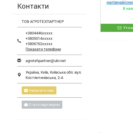
напівнавісни
Контакти
В ная
ТОВ АГРОТЕХПАРТНЕР
Уточн
+3804446xxxxx
+3805014xxxxx
+3806762xxxxx
Показати телефони
agrotehpartner@ukr.net
Україна,
Київ
,
Київська обл.
вул.
Костянтинівська, 2-А
Написати нам
Стати партнером