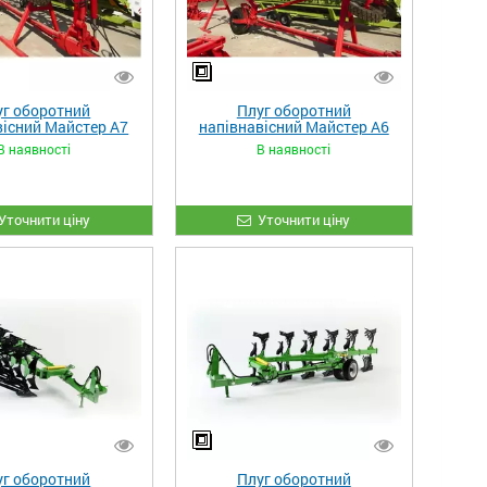
уг оборотний
Плуг оборотний
вісний Майстер А7
напівнавісний Майстер А6
В наявності
В наявності
Уточнити ціну
Уточнити ціну
уг оборотний
Плуг оборотний