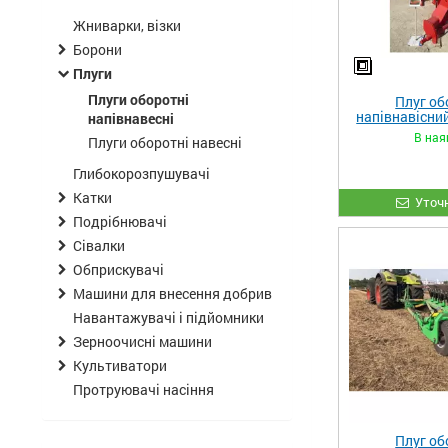
Жниварки, візки
Борони
Плуги
Плуги оборотні
Плуг об
напівнавісни
напівнавесні
В ная
Плуги оборотні навесні
Глибокорозпушувачі
Катки
Уточн
Подрібнювачі
Сівалки
Обприскувачі
Машини для внесення добрив
Навантажувачі і підйомники
Зерноочисні машини
Культиватори
Протруювачі насіння
Плуг об