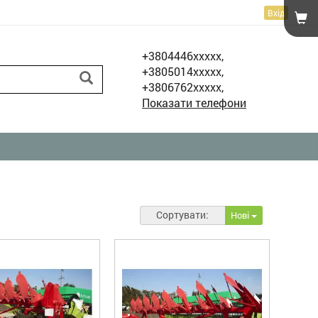
Вхід
+3804446xxxxx,
+3805014xxxxx,
+3806762xxxxx,
Показати телефони
Сортувати:
Нові