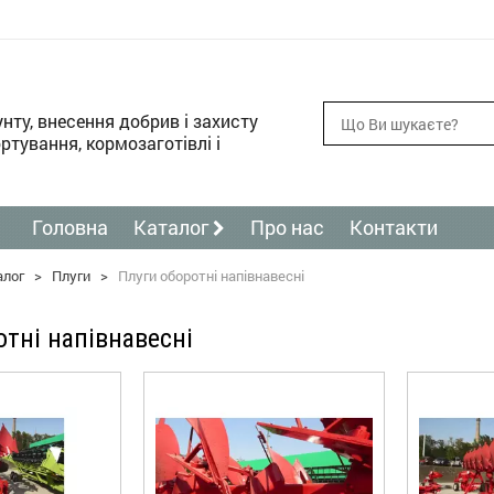
унту, внесення добрив і захисту
ртування, кормозаготівлі і
Головна
Каталог
Про нас
Контакти
алог
>
Плуги
>
Плуги оборотні напівнавесні
отні напівнавесні