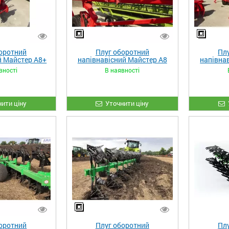
оротний
Плуг оборотний
Пл
й Майстер А8+
напівнавісний Майстер А8
напівна
вності
В наявності
ити ціну
Уточнити ціну
оротний
Плуг оборотний
Пл