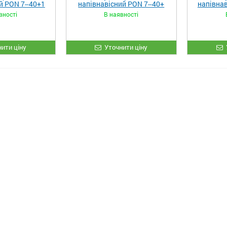
й PON 7‒40+1
напівнавісний PON 7‒40+
напівна
вності
В наявності
ити ціну
Уточнити ціну