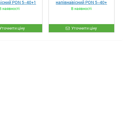
вісний PON 5‒40+1
напівнавісний PON 5‒40+
В наявності
В наявності
Уточнити ціну
Уточнити ціну