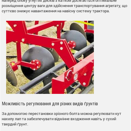
наперед блоку угнутих дисків з катком досягається оптимальне
розміщення центру ваги для здійснення транспортування агрегату, що
суттєво знижує навантаження на навісну систему трактора.
Можливість регулювання для різних видів ґрунтів
За допомогою перестановки зрізного болта можна регулювати кут
нахилу лап та забезпечувати відмінне входження навіть у сухий
твердий ґрунт.