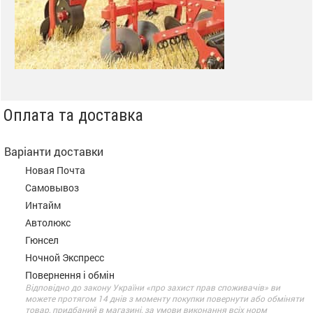
Оплата та доставка
Варіанти доставки
Новая Почта
Самовывоз
Интайм
Автолюкс
Гюнсел
Ночной Экспресс
Повернення і обмін
Відповідно до закону України «про захист прав споживачів» ви
можете протягом 14 днів з моменту покупки повернути або обміняти
товар, придбаний в магазині, за умови виконання всіх норм