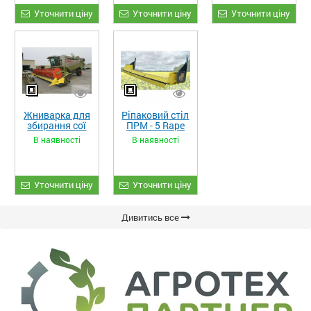
Уточнити ціну
Уточнити ціну
Уточнити ціну
Жниварка для
Ріпаковий стіл
збирання сої
ПРМ - 5 Rape
та гороху
Fiore
В наявності
В наявності
«ETTARO»
Уточнити ціну
Уточнити ціну
Дивитись все