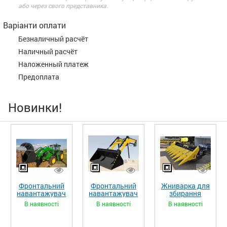
або через свого представника.
Варіанти оплати
Безналичный расчёт
Наличный расчёт
Наложенный платеж
Предоплата
Новинки!
Фронтальний
Фронтальний
Жниварка для
навантажувач
навантажувач
збирання
«STRONG XL»
«STRONG»
кукурудзи
В наявності
В наявності
В наявності
ЖКИ-870