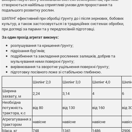
створюються найбільш сприятливі умови для проростання та
подальшого розвитку рослин.
ШИЛІНГ ефективний при обробці ґрунту до і після зернових, бобових
культур, а також застосовується і в традиційних системах обробки,
при догляді за парами та у передпосівній підготовці.
За один прохід агрегат виконує:
розпушування та кришення ґрунту;
підрізання бур’янів;
подрібнення та закладення рослинних залишків, добрив та
мульчування ними поверхні ґрунту;
вирівнювання та зворотне ущільнення поверхні ґрунту;
підготовку посівного ложе зі стабільною глибиною.
Шилінг 2,0
Шилінг 3,0
Шилінг 4,0
Шилін
Ширина
2,24
3,14
4
6
захвату, м
Необхідна
потужність
від 80
від 130
від 160
від 3
трактора, к.с
Агрегатування з
навісне
навісне
навісне
навіс
трактором
Маса, кг
748
1341
1486
2906