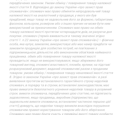
передбачених законом. Умови обміну / повернення товару належної
якості стаття 9. Відповідно до закону України «про захист прав
споживачів»: споживач має право обміняти непродовольчий товар
належної якості на аналогічний у продавця, у якого він був
придбаний, якщо товар не задовольнив його за формою, габаритами,
фасоном, кольором, розміром або з інших причин не може бути ним
використаний за призначенням. Споживач має право на обмін
товару належної якості протягом чотирнадцяти днів, не рахуючи дня
покупки. споживач (термін вживається в такому значенні згідно
статті 1. п.22 закону України «про захист прав споживачів») – фізична
особа, яка купує, замовляє, використовує або має намір придбати чи
замовити продукцію для особистих потреб, не пов’язаних з
підприємницькою діяльністю або виконанням обов’язків найманого
працівника. обмін або повернення товару належної якості
провадиться: якщо не використовувався; якщо збережено його
товарний вигляд, споживчі властивості, пломби, ярлики; на підставі
розрахунковий документ, виданий споживачеві разом з проданим
товаром. умови обміну / повернення товару неналежної якості стаття
8. Згідно із законом України «про захист прав споживачів»: в разі
виявлення протягом встановленого гарантійного строку недоліків
споживач, в порядку та в строки, встановлені законодавством, має
право вимагати безоплатного усунення недоліків товару в розумний
строк. вимоги споживача, передбачених цією статтею, не підлягають
задоволенню, якщо продавець, виробник (підприємство, що
задовольняє вимоги споживача, встановлені частиною першою цієї
статті) доведуть, що недоліки товару виникли внаслідок порушення
споживачем правил користування товаром або його зберігання.
Споживач має право брати участь у перевірці якості товару особисто