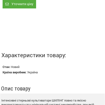
Уточнити ціну
Характеристики товару:
Стан
:
Новий
Країна виробник
:
Україна
Опис товару
Інтенсивні стерньові культиватори ШИЛІНГ повно та якісно
використовуються у мінімальній системі землеробства, при якій