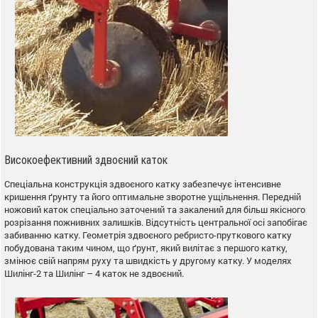
Високоефективний здвоєний каток
Спеціальна конструкція здвоєного катку забезпечує інтенсивне
кришення ґрунту та його оптимальне зворотне ущільнення. Передній
ножовий каток спеціально заточений та закалений для більш якісного
розрізання пожнивних залишків. Відсутність центральної осі запобігає
забиванню катку. Геометрія здвоєного ребристо-пруткового катку
побудована таким чином, що ґрунт, який вилітає з першого катку,
змінює свій напрям руху та швидкість у другому катку. У моделях
Шилінг-2 та Шилінг – 4 каток не здвоєний.