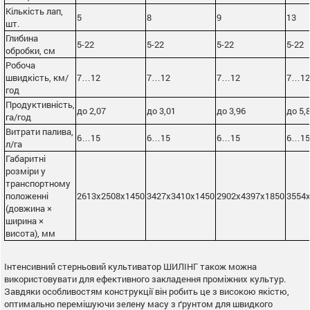
Кількість лап,
5
8
9
13
шт.
Глибина
5-22
5-22
5-22
5-22
обробки, см
Робоча
швидкість, км/
7…12
7…12
7…12
7…12
год
Продуктивність,
до 2,07
до 3,01
до 3,96
до 5,
га/год
Витрати палива,
6…15
6…15
6…15
6…15
л/га
Габаритні
розміри у
транспортному
положенні
2613х2508х1450
3427х3410х1450
2902х4397х1850
3554
(довжина ×
ширина ×
висота), мм
Інтенсивний стерньовий культиватор ШИЛІНГ також можна
використовувати для ефективного закладення проміжних культур.
Завдяки особливостям конструкції він робить це з високою якістю,
оптимально перемішуючи зелену масу з ґрунтом для швидкого