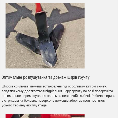
Оптимальне розпушування та дренаж шарів ґрунту
Широкі крильчаті лемеші встановлені під особливим кутом знизу,
завдяки чому досягається підрізання шару ґрунту по всій поверхні та
оптимальне перемішування навіть на невеликій глибині. Робоча ширина
вістря довгих бокових поверхонь лемешів зберігається протягом
усього терміну експлуатації.