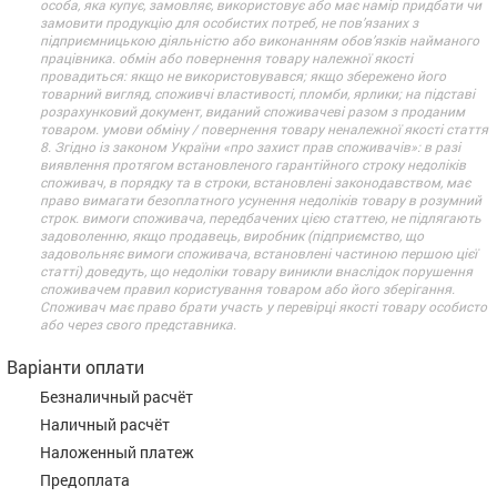
особа, яка купує, замовляє, використовує або має намір придбати чи
замовити продукцію для особистих потреб, не пов’язаних з
підприємницькою діяльністю або виконанням обов’язків найманого
працівника. обмін або повернення товару належної якості
провадиться: якщо не використовувався; якщо збережено його
товарний вигляд, споживчі властивості, пломби, ярлики; на підставі
розрахунковий документ, виданий споживачеві разом з проданим
товаром. умови обміну / повернення товару неналежної якості стаття
8. Згідно із законом України «про захист прав споживачів»: в разі
виявлення протягом встановленого гарантійного строку недоліків
споживач, в порядку та в строки, встановлені законодавством, має
право вимагати безоплатного усунення недоліків товару в розумний
строк. вимоги споживача, передбачених цією статтею, не підлягають
задоволенню, якщо продавець, виробник (підприємство, що
задовольняє вимоги споживача, встановлені частиною першою цієї
статті) доведуть, що недоліки товару виникли внаслідок порушення
споживачем правил користування товаром або його зберігання.
Споживач має право брати участь у перевірці якості товару особисто
або через свого представника.
Варіанти оплати
Безналичный расчёт
Наличный расчёт
Наложенный платеж
Предоплата