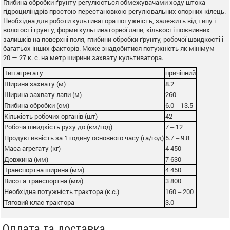
Глибина обробки ґрунту регулюється обмежувачами ходу штока
гідроциліндрів простою перестановкою регулювальних опорних кілець.
Необхідна для роботи культиватора потужність, залежить від типу і
вологості грунту, форми культиваторної лапи, кількості пожнивних
залишків на поверхні поля, глибини обробки ґрунту, робочої швидкості і
багатьох інших факторів. Може знадобитися потужність як мінімум
20 — 27 к. с. на метр ширини захвату культиватора.
Тип агрегату
причіпний
Ширина захвату (м)
8.2
Ширина захвату лапи (м)
260
Глибина обробки (см)
6.0 ‒ 13.5
Кількість робочих органів (шт)
42
Робоча швидкість руху до (км/год)
7 ‒ 12
Продуктивність за 1 годину основного часу (га/год)
5.7 ‒ 9.8
Маса агрегату (кг)
4 450
Довжина (мм)
7 630
Транспортна ширина (мм)
4 450
Висота транспортна (мм)
3 800
Необхідна потужність трактора (к.с.)
160 ‒ 200
Тяговий клас трактора
3.0
Оплата та доставка