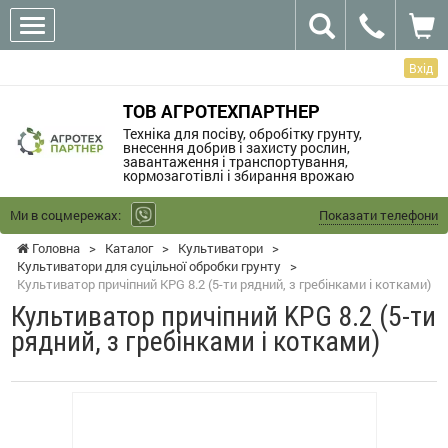
Вхід
ТОВ АГРОТЕХПАРТНЕР
Техніка для посіву, обробітку грунту,
внесення добрив і захисту рослин,
завантаження і транспортування,
кормозаготівлі і збирання врожаю
Ми в соцмережах:
Показати телефони
Головна
>
Каталог
>
Культиватори
>
Культиватори для суцільної обробки грунту
>
Культиватор причіпний KPG 8.2 (5-ти рядний, з гребінками і котками)
Культиватор причіпний KPG 8.2 (5-ти
рядний, з гребінками і котками)