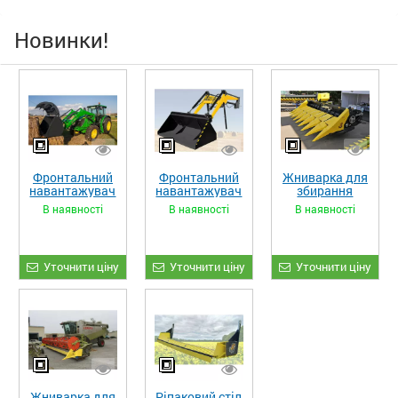
Новинки!
Фронтальний
Фронтальний
Жниварка для
навантажувач
навантажувач
збирання
«STRONG XL»
«STRONG»
кукурудзи
В наявності
В наявності
В наявності
ЖКИ-870
Уточнити ціну
Уточнити ціну
Уточнити ціну
Жниварка для
Ріпаковий стіл