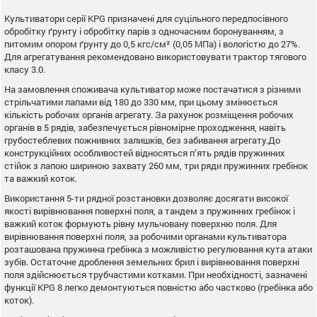
Культиватори серії KPG призначені для суцільного передпосівного
обробітку ґрунту і обробітку парів з одночасним боронуванням, з
питомим опором ґрунту до 0,5 кгс/см² (0,05 МПа) і вологістю до 27%.
Для агрегатування рекомендовано використовувати трактор тягового
класу 3.0.
На замовлення споживача культиватор може постачатися з різними
стрільчатими лапами від 180 до 330 мм, при цьому змінюється
кількість робочих органів агрегату. За рахунок розміщення робочих
органів в 5 рядів, забезпечується рівномірне проходження, навіть
грубостеблевих пожнивних залишків, без забивання агрегату.До
конструкційних особливостей відносяться п’ять рядів пружинних
стійок з лапою шириною захвату 260 мм, три ряди пружинних гребінок
та важкий коток.
Використання 5-ти рядної розстановки дозволяє досягати високої
якості вирівнювання поверхні поля, а тандем з пружинних гребінок і
важкий коток формують рівну мульчовану поверхню поля. Для
вирівнювання поверхні поля, за робочими органами культиватора
розташована пружинна гребінка з можливістю регулювання кута атаки
зубів. Остаточне дроблення земельних брил і вирівнювання поверхні
поля здійснюється трубчастими котками. При необхідності, зазначені
функції KPG 8 легко демонтуються повністю або частково (гребінка або
коток).