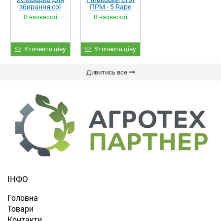
збирання сої
ПРМ - 5 Rape
та гороху
Fiore
В наявності
В наявності
«ETTARO»
Уточнити ціну
Уточнити ціну
Дивитись все
ІНФО
Головна
Товари
Контакти