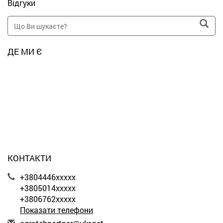
Відгуки
ДЕ МИ Є
КОНТАКТИ
+3804446xxxxx
+3805014xxxxx
+3806762xxxxx
Показати телефони