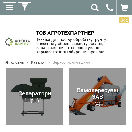
Вхід
ТОВ АГРОТЕХПАРТНЕР
Техніка для посіву, обробітку грунту,
внесення добрив і захисту рослин,
завантаження і транспортування,
кормозаготівлі і збирання врожаю
Головна
>
Каталог
>
Зерноочисні машини
Самопересувні
Сепаратори
ЗАВ
(21)
(4)