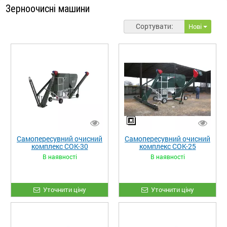
Зерноочисні машини
Сортувати:
Нові
Самопересувний очисний
Самопересувний очисний
комплекс СОК-30
комплекс СОК-25
В наявності
В наявності
Уточнити ціну
Уточнити ціну