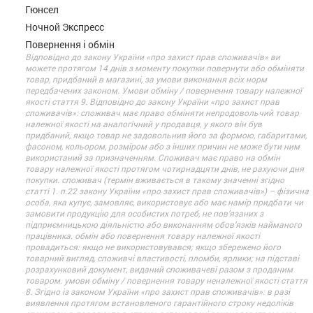
Гюнсел
Ночной Экспресс
Повернення і обмін
Відповідно до закону України «про захист прав споживачів» ви
можете протягом 14 днів з моменту покупки повернути або обміняти
товар, придбаний в магазині, за умови виконання всіх норм
передбачених законом. Умови обміну / повернення товару належної
якості стаття 9. Відповідно до закону України «про захист прав
споживачів»: споживач має право обміняти непродовольчий товар
належної якості на аналогічний у продавця, у якого він був
придбаний, якщо товар не задовольнив його за формою, габаритами,
фасоном, кольором, розміром або з інших причин не може бути ним
використаний за призначенням. Споживач має право на обмін
товару належної якості протягом чотирнадцяти днів, не рахуючи дня
покупки. споживач (термін вживається в такому значенні згідно
статті 1. п.22 закону України «про захист прав споживачів») – фізична
особа, яка купує, замовляє, використовує або має намір придбати чи
замовити продукцію для особистих потреб, не пов’язаних з
підприємницькою діяльністю або виконанням обов’язків найманого
працівника. обмін або повернення товару належної якості
провадиться: якщо не використовувався; якщо збережено його
товарний вигляд, споживчі властивості, пломби, ярлики; на підставі
розрахунковий документ, виданий споживачеві разом з проданим
товаром. умови обміну / повернення товару неналежної якості стаття
8. Згідно із законом України «про захист прав споживачів»: в разі
виявлення протягом встановленого гарантійного строку недоліків