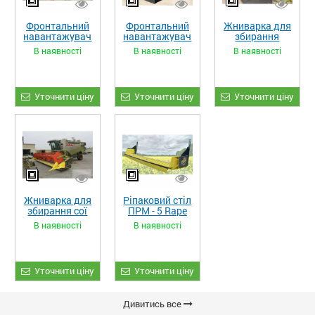
Фронтальний
Фронтальний
Жниварка для
навантажувач
навантажувач
збирання
«STRONG XL»
«STRONG»
кукурудзи
В наявності
В наявності
В наявності
ЖКИ-870
Уточнити ціну
Уточнити ціну
Уточнити ціну
Жниварка для
Ріпаковий стіл
збирання сої
ПРМ - 5 Rape
та гороху
Fiore
В наявності
В наявності
«ETTARO»
Уточнити ціну
Уточнити ціну
Дивитись все