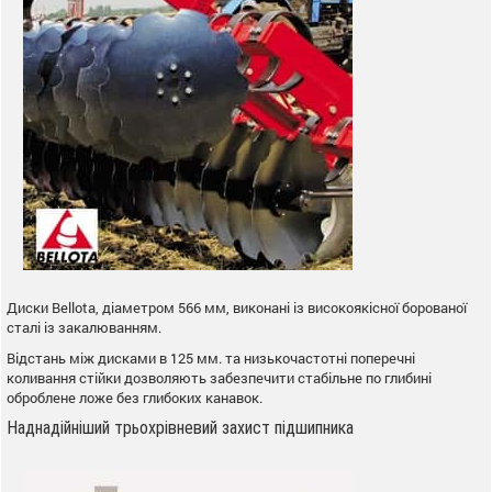
Диски Веllota, діаметром 566 мм, виконані із високоякісної борованої
сталі із закалюванням.
Відстань між дисками в 125 мм. та низькочастотні поперечні
коливання стійки дозволяють забезпечити стабільне по глибині
оброблене ложе без глибоких канавок.
Наднадійніший трьохрівневий захист підшипника