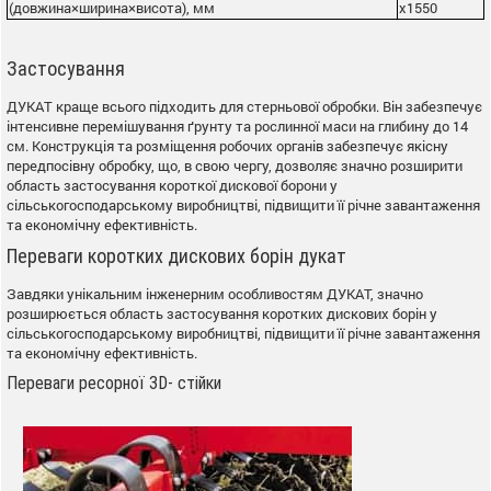
(довжина×ширина×висота), мм
х1550
Застосування
ДУКАТ краще всього підходить для стерньової обробки. Він забезпечує
інтенсивне перемішування ґрунту та рослинної маси на глибину до 14
см. Конструкція та розміщення робочих органів забезпечує якісну
передпосівну обробку, що, в свою чергу, дозволяє значно розширити
область застосування короткої дискової борони у
сільськогосподарському виробництві, підвищити її річне завантаження
та економічну ефективність.
Переваги коротких дискових борін дукат
Завдяки унікальним інженерним особливостям ДУКАТ, значно
розширюється область застосування коротких дискових борін у
сільськогосподарському виробництві, підвищити її річне завантаження
та економічну ефективність.
Переваги ресорної 3D- стійки