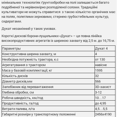
мінімальних технологіях ґрунтообробки на полі залишається багато
подрібненої та нерівномірно розподіленої соломи. Традиційні
культиватори не можуть справитися з такою кількістю органічних мас
на полях, полеглими зерновими, стернею грубостебельних культур,
сидератами.
Дукат незамінний у таких умовах.
Короткі дискові борони-лущильники «Дукат» – це повна лінійка
високопродуктивних агрегатів із шириною захвату від 2,5 м. до 16,75 м.
Параметры
Дукат 4
Конструктивна ширина захвату, м
4
Необхідна потужність трактора, к.с
от 130
Агрегатування з трактором
навісне
Маса у базовій комплектації, кг
1595
Кількість дисків
32
Діаметр дисків,мм
566
Запобіжник від перевантаження
3D-захист
Глибина обробки, см
3-12
Робоча швидкість, км/год
10…17
Продуктивність, га/год
до 4,95
Витрати палива, л/га
4,5…5,5
Габаритні розміри у транспортному положенні
2456х4190