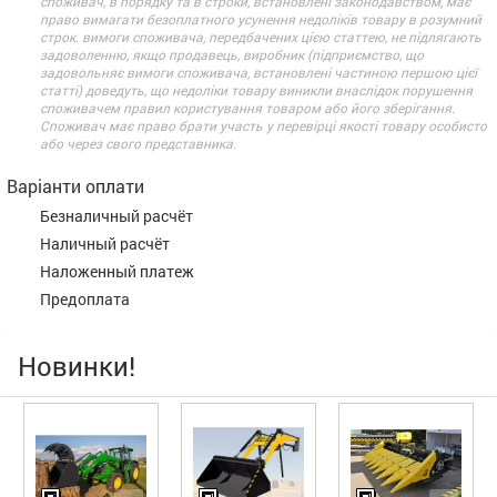
споживач, в порядку та в строки, встановлені законодавством, має
право вимагати безоплатного усунення недоліків товару в розумний
строк. вимоги споживача, передбачених цією статтею, не підлягають
задоволенню, якщо продавець, виробник (підприємство, що
задовольняє вимоги споживача, встановлені частиною першою цієї
статті) доведуть, що недоліки товару виникли внаслідок порушення
споживачем правил користування товаром або його зберігання.
Споживач має право брати участь у перевірці якості товару особисто
або через свого представника.
Варіанти оплати
Безналичный расчёт
Наличный расчёт
Наложенный платеж
Предоплата
Новинки!