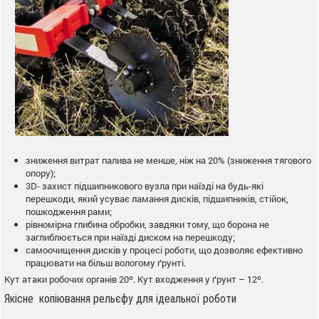
зниження витрат палива не менше, ніж на 20% (зниження тягового
опору);
3D- захист підшипникового вузла при наїзді на будь-які
перешкоди, який усуває ламання дисків, підшипників, стійок,
пошкодження рами;
рівномірна глибина обробки, завдяки тому, що борона не
заглиблюється при наїзді диском на перешкоду;
самоочищення дисків у процесі роботи, що дозволяє ефективно
працювати на більш вологому ґрунті.
Кут атаки робочих органів 20º. Кут входження у ґрунт – 12º.
Якісне копіювання рельєфу для ідеальної роботи