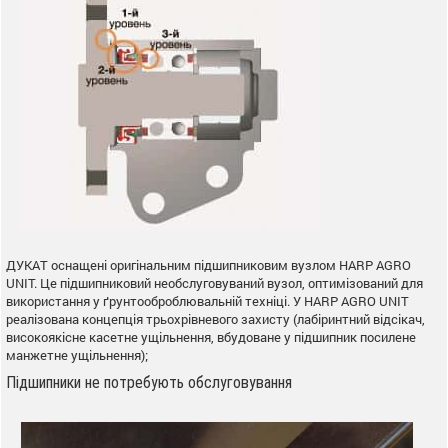
ДУКАТ оснащені оригінальним підшипниковим вузлом HARP AGRO
UNIT. Це підшипниковий необслуговуваний вузол, оптимізований для
використання у ґрунтооброблювальній техніці. У HARP AGRO UNIT
реалізована концепція трьохрівневого захисту (лабіринтний відсікач,
високоякісне касетне ущільнення, вбудоване у підшипник посилене
манжетне ущільнення);
Підшипники не потребують обслуговування