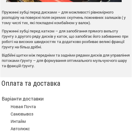
Пружинні зубці перед дисками – для можливості рівномірного
розподілу на поверхні поля окремих скупчень пожнивних залишків ( у
тому числі тих, які покладені комбайном у валок).
Пружинні зубці перед катком – для запобігання прямого вильоту
ґрунту з другого ряду дисків у каток, що запобігає його забиванню при
роботі на високих швидкостях та додатково розбиває великі фракції
ґрунту на більш дрібні.
Відбійні щитки між передніми та задніми рядами дисків для управління
потоками ґрунту – для формування оптимального мульчуючого шару
та фракцій ґрунту.
Оплата та доставка
Варіанти доставки
Новая Почта
Самовывоз
Интайм
Автолюкс