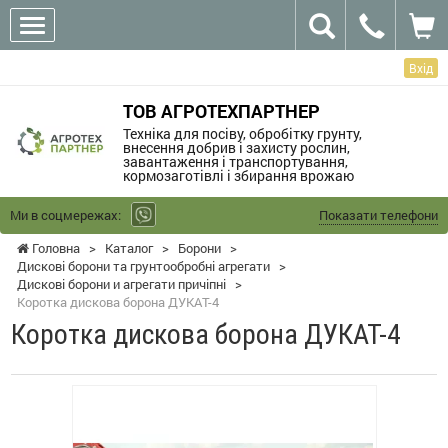
Вхід
ТОВ АГРОТЕХПАРТНЕР
Техніка для посіву, обробітку грунту,
внесення добрив і захисту рослин,
завантаження і транспортування,
кормозаготівлі і збирання врожаю
Ми в соцмережах:
Показати телефони
Головна
>
Каталог
>
Борони
>
Дискові борони та грунтообробні агрегати
>
Дискові борони и агрегати причіпні
>
Коротка дискова борона ДУКАТ-4
Коротка дискова борона ДУКАТ-4