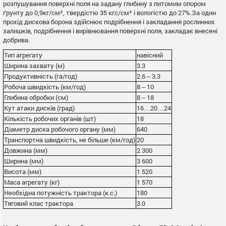
розпушування поверхні поля на задану глибину з питомим опором
ґрунту до 0,9кг/см², твердістю 35 кгс/см² і вологістю до 27%.За один
прохід дискова борона здійснює подрібнення і закладання рослинних
залишків, подрібнення і вирівнювання поверхні поля, закладає внесені
добрива.
Тип агрегату
навісний
Ширина захвату (м)
3.3
Продуктивність (га/год)
2.6 ‒ 3.3
Робоча швидкість (км/год)
8 ‒ 10
Глибина обробки (см)
8 ‒ 18
Кут атаки дисків (град)
16…20…24
Кількість робочих органів (шт)
18
Діаметр диска робочого органу (мм)
640
Транспортна швидкість, не більше (км/год)
20
Довжина (мм)
2 300
Ширина (мм)
3 600
Висота (мм)
1 520
Маса агрегату (кг)
1 570
Необхідна потужність трактора (к.с.)
180
Тяговий клас трактора
3.0