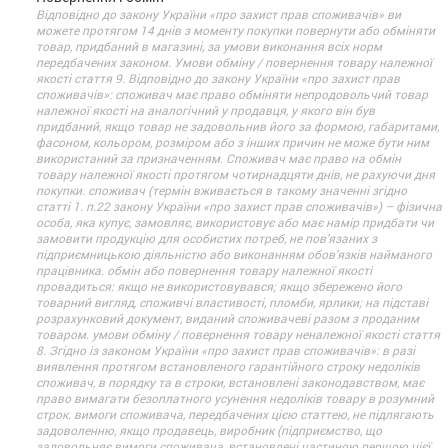
Відповідно до закону України «про захист прав споживачів» ви
можете протягом 14 днів з моменту покупки повернути або обміняти
товар, придбаний в магазині, за умови виконання всіх норм
передбачених законом. Умови обміну / повернення товару належної
якості стаття 9. Відповідно до закону України «про захист прав
споживачів»: споживач має право обміняти непродовольчий товар
належної якості на аналогічний у продавця, у якого він був
придбаний, якщо товар не задовольнив його за формою, габаритами,
фасоном, кольором, розміром або з інших причин не може бути ним
використаний за призначенням. Споживач має право на обмін
товару належної якості протягом чотирнадцяти днів, не рахуючи дня
покупки. споживач (термін вживається в такому значенні згідно
статті 1. п.22 закону України «про захист прав споживачів») – фізична
особа, яка купує, замовляє, використовує або має намір придбати чи
замовити продукцію для особистих потреб, не пов’язаних з
підприємницькою діяльністю або виконанням обов’язків найманого
працівника. обмін або повернення товару належної якості
провадиться: якщо не використовувався; якщо збережено його
товарний вигляд, споживчі властивості, пломби, ярлики; на підставі
розрахунковий документ, виданий споживачеві разом з проданим
товаром. умови обміну / повернення товару неналежної якості стаття
8. Згідно із законом України «про захист прав споживачів»: в разі
виявлення протягом встановленого гарантійного строку недоліків
споживач, в порядку та в строки, встановлені законодавством, має
право вимагати безоплатного усунення недоліків товару в розумний
строк. вимоги споживача, передбачених цією статтею, не підлягають
задоволенню, якщо продавець, виробник (підприємство, що
задовольняє вимоги споживача, встановлені частиною першою цієї