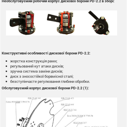
Необслуговуємий робочий корпус дискової борони PD-2.2 в зборі:
Конструктивні особливості дискової борони PD-2.2:
жорстка конструкція рами;
регульований кут атаки дисків;
зручна система заміни дисків;
диск з зносостійкої борвмісної сталі;
безступінчасте регулювання глибини обробки.
Обслуговуємий корпус дискової борони PD-2.2 (1):