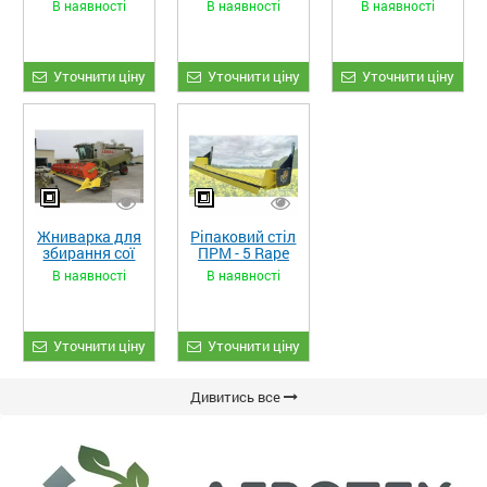
В наявності
В наявності
В наявності
ЖКИ-870
Уточнити ціну
Уточнити ціну
Уточнити ціну
Жниварка для
Ріпаковий стіл
збирання сої
ПРМ - 5 Rape
та гороху
Fiore
В наявності
В наявності
«ETTARO»
Уточнити ціну
Уточнити ціну
Дивитись все