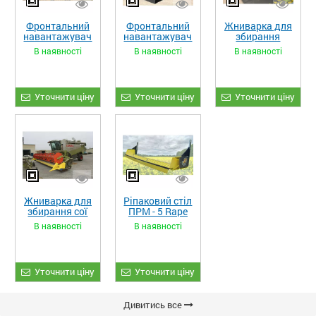
Фронтальний
Фронтальний
Жниварка для
навантажувач
навантажувач
збирання
«STRONG XL»
«STRONG»
кукурудзи
В наявності
В наявності
В наявності
ЖКИ-870
Уточнити ціну
Уточнити ціну
Уточнити ціну
Жниварка для
Ріпаковий стіл
збирання сої
ПРМ - 5 Rape
та гороху
Fiore
В наявності
В наявності
«ETTARO»
Уточнити ціну
Уточнити ціну
Дивитись все