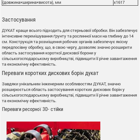
(довжина×ширина×висота), мм
х1617
Застосування
ДУКАТ краще всього підходить для стерньової обробки. Він забезпечує
інтенсивне перемішування ґрунту та рослинної маси на глибину до 14
см. Конструкція та розміщення робочих органів забезпечує якісну
передпосівну обробку, що, в свою чергу, дозволяє значно розширити
область застосування короткої дискової борони у
сільськогосподарському виробництві, підвищити її річне завантаження
та економічну ефективність.
Переваги коротких дискових борін дукат
Завдяки унікальним інженерним особливостям ДУКАТ, значно
розширюється область застосування коротких дискових борін у
сільськогосподарському виробництві, підвищити її річне завантаження
та економічну ефективність.
Переваги ресорної 3D- стійки