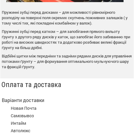
Пружинні зубці перед дисками – для можливості рівномірного
розподілу на поверхні поля окремих скупчень пожнивних залишків ( у
тому числі тих, які покладені комбайном у валок).
Пружинні зубці перед катком – для запобігання прямого вильоту
ґрунту з другого ряду дисків у каток, що запобігає його забиванню при
роботі на високих швидкостях та додатково розбиває великі фракції
ґрунту на більш дрібні.
Відбійні щитки між передніми та задніми рядами дисків для управління
потоками ґрунту – для формування оптимального мульчуючого шару
та фракцій ґрунту.
Оплата та доставка
Варіанти доставки
Новая Почта
Самовывоз
Интайм
Автолюкс