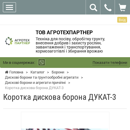
Вхід
ТОВ АГРОТЕХПАРТНЕР
Техніка для посіву, обробітку грунту,
внесення добрив і захисту рослин,
завантаження і транспортування,
кормозаготівлі і збирання врожаю
Ми в соцмережах:
Показати телефони
Головна
>
Каталог
>
Борони
>
Дискові борони та грунтообробні агрегати
>
Дискові борони и агрегати причіпні
>
Коротка дискова борона ДУКАТ-3
Коротка дискова борона ДУКАТ-3