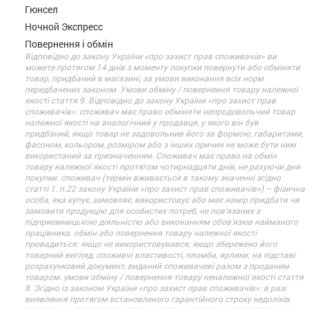
Гюнсел
Ночной Экспресс
Повернення і обмін
Відповідно до закону України «про захист прав споживачів» ви
можете протягом 14 днів з моменту покупки повернути або обміняти
товар, придбаний в магазині, за умови виконання всіх норм
передбачених законом. Умови обміну / повернення товару належної
якості стаття 9. Відповідно до закону України «про захист прав
споживачів»: споживач має право обміняти непродовольчий товар
належної якості на аналогічний у продавця, у якого він був
придбаний, якщо товар не задовольнив його за формою, габаритами,
фасоном, кольором, розміром або з інших причин не може бути ним
використаний за призначенням. Споживач має право на обмін
товару належної якості протягом чотирнадцяти днів, не рахуючи дня
покупки. споживач (термін вживається в такому значенні згідно
статті 1. п.22 закону України «про захист прав споживачів») – фізична
особа, яка купує, замовляє, використовує або має намір придбати чи
замовити продукцію для особистих потреб, не пов’язаних з
підприємницькою діяльністю або виконанням обов’язків найманого
працівника. обмін або повернення товару належної якості
провадиться: якщо не використовувався; якщо збережено його
товарний вигляд, споживчі властивості, пломби, ярлики; на підставі
розрахунковий документ, виданий споживачеві разом з проданим
товаром. умови обміну / повернення товару неналежної якості стаття
8. Згідно із законом України «про захист прав споживачів»: в разі
виявлення протягом встановленого гарантійного строку недоліків