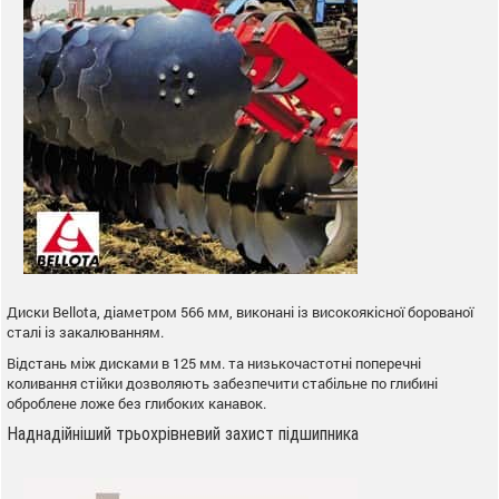
Диски Веllota, діаметром 566 мм, виконані із високоякісної борованої
сталі із закалюванням.
Відстань між дисками в 125 мм. та низькочастотні поперечні
коливання стійки дозволяють забезпечити стабільне по глибині
оброблене ложе без глибоких канавок.
Наднадійніший трьохрівневий захист підшипника