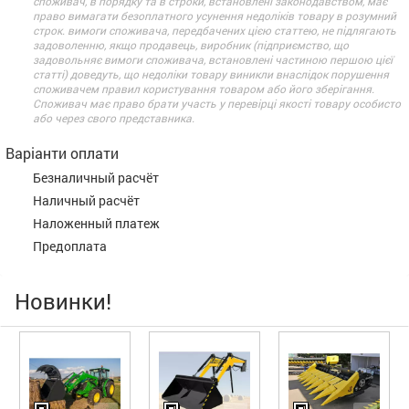
споживач, в порядку та в строки, встановлені законодавством, має
право вимагати безоплатного усунення недоліків товару в розумний
строк. вимоги споживача, передбачених цією статтею, не підлягають
задоволенню, якщо продавець, виробник (підприємство, що
задовольняє вимоги споживача, встановлені частиною першою цієї
статті) доведуть, що недоліки товару виникли внаслідок порушення
споживачем правил користування товаром або його зберігання.
Споживач має право брати участь у перевірці якості товару особисто
або через свого представника.
Варіанти оплати
Безналичный расчёт
Наличный расчёт
Наложенный платеж
Предоплата
Новинки!