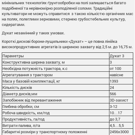
мінімальних технологіях ґрунтообробки на полі залишається багато
подрібненої та нерівномірно розподіленої соломи. Традиційні
культиватори не можуть справитися з такою кількістю органічних мас
на полях, полеглими зерновими, стернею грубостебельних культур,
сидератами.
Дукат незамінний у таких умовах.
Короткі дискові борони-лущильники «Дукат» – це повна лінійка
високопродуктивних агрегатів із шириною захвату від 2,5 м. до 16,75 м.
Параметры
Дукат 3
Конструктивна ширина захвату, м
3
Необхідна потужність трактора, к.с
от 100
Агрегатування з трактором
навісне
Маса у базовій комплектації, кг
1393
Кількість дисків
24
Діаметр дисків,мм
566
Запобіжник від перевантаження
3D-захист
Глибина обробки, см
3-12
Робоча швидкість, км/год
10…17
Продуктивність, га/год
до 3,7
Витрати палива, л/га
4,5…5,5
Габаритні розміри у транспортному положенні
2456х3000