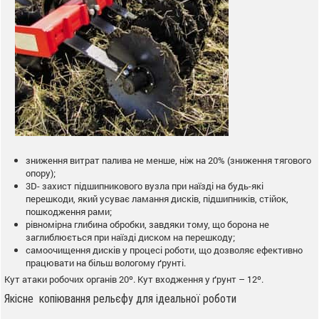
зниження витрат палива не менше, ніж на 20% (зниження тягового
опору);
3D- захист підшипникового вузла при наїзді на будь-які
перешкоди, який усуває ламання дисків, підшипників, стійок,
пошкодження рами;
рівномірна глибина обробки, завдяки тому, що борона не
заглиблюється при наїзді диском на перешкоду;
самоочищення дисків у процесі роботи, що дозволяє ефективно
працювати на більш вологому ґрунті.
Кут атаки робочих органів 20º. Кут входження у ґрунт – 12º.
Якісне копіювання рельєфу для ідеальної роботи