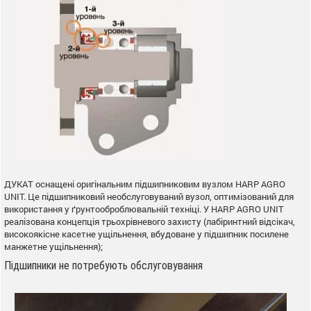
ДУКАТ оснащені оригінальним підшипниковим вузлом HARP AGRO
UNIT. Це підшипниковий необслуговуваний вузол, оптимізований для
використання у ґрунтооброблювальній техніці. У HARP AGRO UNIT
реалізована концепція трьохрівневого захисту (лабіринтний відсікач,
високоякісне касетне ущільнення, вбудоване у підшипник посилене
манжетне ущільнення);
Підшипники не потребують обслуговування