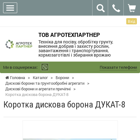
Вхід
ТОВ АГРОТЕХПАРТНЕР
Техніка для посіву, обробітку грунту,
внесення добрив і захисту рослин,
завантаження і транспортування,
кормозаготівлі і збирання врожаю
Ми в соцмережах:
Показати телефони
Головна
>
Каталог
>
Борони
>
Дискові борони та грунтообробні агрегати
>
Дискові борони и агрегати причіпні
>
Коротка дискова борона ДУКАТ-8
Коротка дискова борона ДУКАТ-8