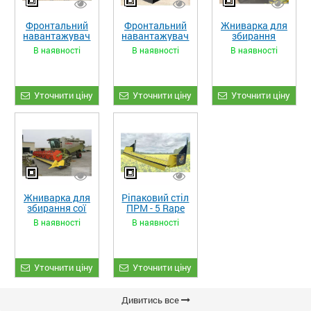
Фронтальний
Фронтальний
Жниварка для
навантажувач
навантажувач
збирання
«STRONG XL»
«STRONG»
кукурудзи
В наявності
В наявності
В наявності
ЖКИ-870
Уточнити ціну
Уточнити ціну
Уточнити ціну
Жниварка для
Ріпаковий стіл
збирання сої
ПРМ - 5 Rape
та гороху
Fiore
В наявності
В наявності
«ETTARO»
Уточнити ціну
Уточнити ціну
Дивитись все