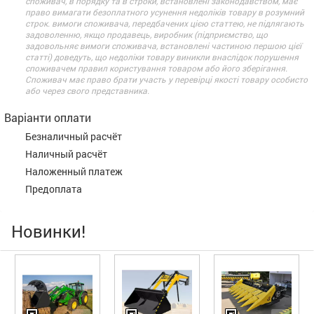
споживач, в порядку та в строки, встановлені законодавством, має
право вимагати безоплатного усунення недоліків товару в розумний
строк. вимоги споживача, передбачених цією статтею, не підлягають
задоволенню, якщо продавець, виробник (підприємство, що
задовольняє вимоги споживача, встановлені частиною першою цієї
статті) доведуть, що недоліки товару виникли внаслідок порушення
споживачем правил користування товаром або його зберігання.
Споживач має право брати участь у перевірці якості товару особисто
або через свого представника.
Варіанти оплати
Безналичный расчёт
Наличный расчёт
Наложенный платеж
Предоплата
Новинки!