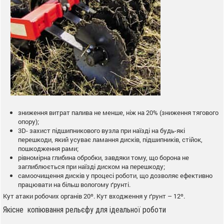
зниження витрат палива не менше, ніж на 20% (зниження тягового
опору);
3D- захист підшипникового вузла при наїзді на будь-які
перешкоди, який усуває ламання дисків, підшипників, стійок,
пошкодження рами;
рівномірна глибина обробки, завдяки тому, що борона не
заглиблюється при наїзді диском на перешкоду;
самоочищення дисків у процесі роботи, що дозволяє ефективно
працювати на більш вологому ґрунті.
Кут атаки робочих органів 20º. Кут входження у ґрунт – 12º.
Якісне копіювання рельєфу для ідеальної роботи