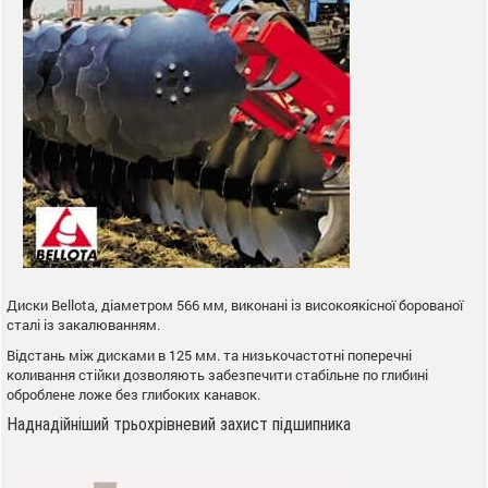
Диски Веllota, діаметром 566 мм, виконані із високоякісної борованої
сталі із закалюванням.
Відстань між дисками в 125 мм. та низькочастотні поперечні
коливання стійки дозволяють забезпечити стабільне по глибині
оброблене ложе без глибоких канавок.
Наднадійніший трьохрівневий захист підшипника