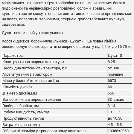
мінімальних технологіях ґрунтообробки на полі залишається багато
подрібненої та нерівномірно розподіленої соломи. Традиційні
культиватори не можуть справитися з такою кількістю органічних мас
на полях, полеглими зерновими, стернею грубостебельних культур,
сидератами.
Дукат незамінний у таких умовах.
Короткі дискові борони-лущильники «Дукат» – це повна лінійка
високопродуктивних агрегатів із шириною захвату від 2,5 м. до 16,75 м.
Параметры
Дукат 8
Конструктивна ширина захвату, м
8,25
Необхідна потужність трактора, к.с
от 300
Агрегатування з трактором
причіпне
Маса у базовій комплектації, кг
6673
Кількість дисків
66
Діаметр дисків,мм
566
Запобіжник від перевантаження
3D-захист
Глибина обробки, см
3-14
Робоча швидкість, км/год
10…17
Продуктивність, га/год
до 10,30
Витрати палива, л/га
4,5…5,5
Габаритні розміри у транспортному положенні
10368х3960