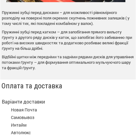
Пружинні зубці перед дисками – для можливості рівномірного
розподілу на поверхні поля окремих скупчень пожнивних залишків ( у
тому числі тих, які покладені комбайном у валок).
Пружинні зубці перед катком – для запобігання прямого вильоту
ґрунту з другого ряду дисків у каток, що запобігає його забиванню при
роботі на високих швидкостях та додатково розбиває великі фракції
ґрунту на більш дрібні.
Відбійні щитки між передніми та задніми рядами дисків для управління
потоками ґрунту – для формування оптимального мульчуючого шару
та фракцій ґрунту.
Оплата та доставка
Варіанти доставки
Новая Почта
Самовывоз
Интайм
Автолюкс