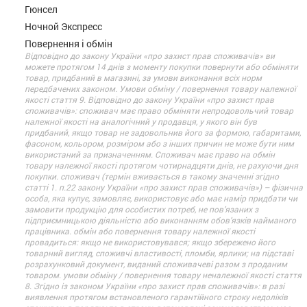
Гюнсел
Ночной Экспресс
Повернення і обмін
Відповідно до закону України «про захист прав споживачів» ви
можете протягом 14 днів з моменту покупки повернути або обміняти
товар, придбаний в магазині, за умови виконання всіх норм
передбачених законом. Умови обміну / повернення товару належної
якості стаття 9. Відповідно до закону України «про захист прав
споживачів»: споживач має право обміняти непродовольчий товар
належної якості на аналогічний у продавця, у якого він був
придбаний, якщо товар не задовольнив його за формою, габаритами,
фасоном, кольором, розміром або з інших причин не може бути ним
використаний за призначенням. Споживач має право на обмін
товару належної якості протягом чотирнадцяти днів, не рахуючи дня
покупки. споживач (термін вживається в такому значенні згідно
статті 1. п.22 закону України «про захист прав споживачів») – фізична
особа, яка купує, замовляє, використовує або має намір придбати чи
замовити продукцію для особистих потреб, не пов’язаних з
підприємницькою діяльністю або виконанням обов’язків найманого
працівника. обмін або повернення товару належної якості
провадиться: якщо не використовувався; якщо збережено його
товарний вигляд, споживчі властивості, пломби, ярлики; на підставі
розрахунковий документ, виданий споживачеві разом з проданим
товаром. умови обміну / повернення товару неналежної якості стаття
8. Згідно із законом України «про захист прав споживачів»: в разі
виявлення протягом встановленого гарантійного строку недоліків