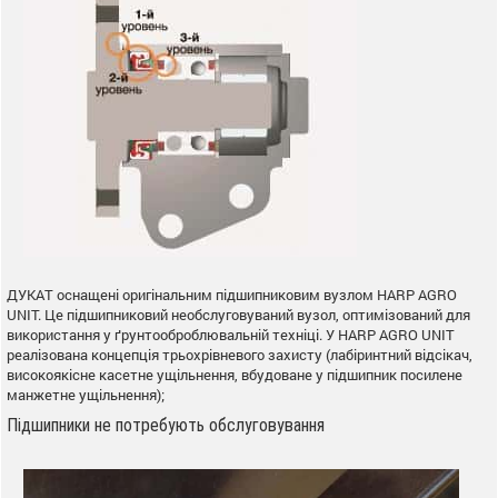
ДУКАТ оснащені оригінальним підшипниковим вузлом HARP AGRO
UNIT. Це підшипниковий необслуговуваний вузол, оптимізований для
використання у ґрунтооброблювальній техніці. У HARP AGRO UNIT
реалізована концепція трьохрівневого захисту (лабіринтний відсікач,
високоякісне касетне ущільнення, вбудоване у підшипник посилене
манжетне ущільнення);
Підшипники не потребують обслуговування