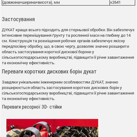
(довжина×ширина×висота), мм
х2641
Застосування
ДУКАТ краще всього підходить для стерньової обробки. Він забезпечує
інтенсивне перемішування ґрунту та рослинної маси на глибину до 14
см. Конструкція та розміщення робочих органів забезпечує якісну
передпосівну обробку, що, в свою чергу, дозволяє значно розширити
область застосування короткої дискової борони у
сільськогосподарському виробництві, підвищити її річне завантаження
та економічну ефективність.
Переваги коротких дискових борін дукат
Завдяки унікальним інженерним особливостям ДУКАТ, значно
розширюється область застосування коротких дискових борін у
сільськогосподарському виробництві, підвищити її річне завантаження
та економічну ефективність.
Переваги ресорної 3D- стійки