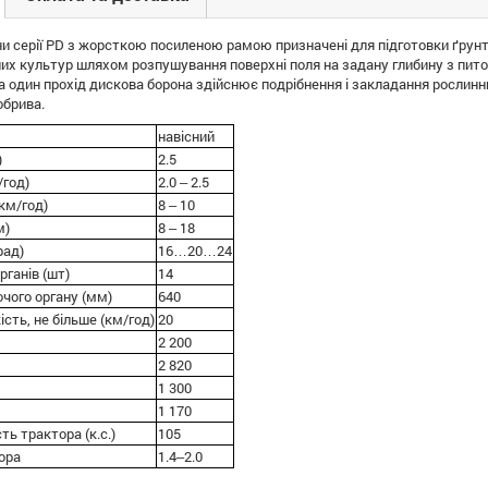
ни серії PD з жорсткою посиленою рамою призначені для підготовки ґрунті
них культур шляхом розпушування поверхні поля на задану глибину з пито
а один прохід дискова борона здійснює подрібнення і закладання рослинни
обрива.
навісний
)
2.5
/год)
2.0 ‒ 2.5
км/год)
8 ‒ 10
м)
8 ‒ 18
рад)
16…20…24
рганів (шт)
14
чого органу (мм)
640
сть, не більше (км/год)
20
2 200
2 820
1 300
1 170
ть трактора (к.с.)
105
ора
1.4‒2.0