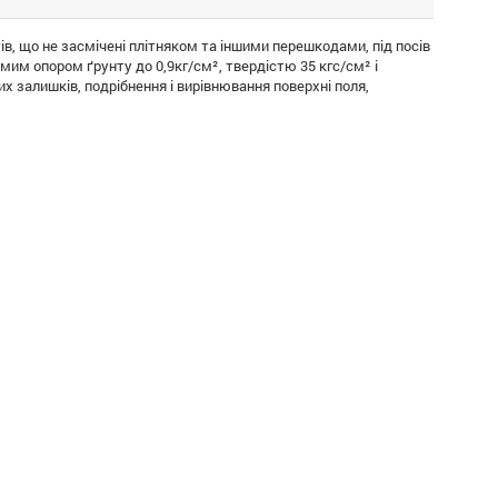
в, що не засмічені плітняком та іншими перешкодами, під посів
мим опором ґрунту до 0,9кг/см², твердістю 35 кгс/см² і
х залишків, подрібнення і вирівнювання поверхні поля,