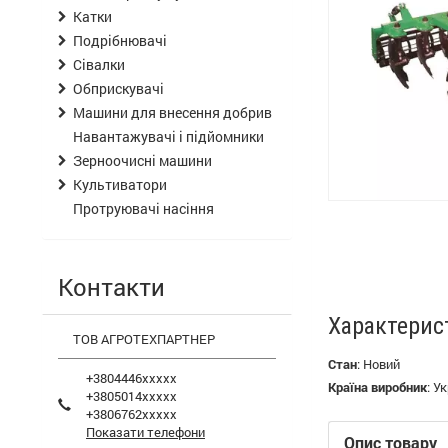
Катки
Подрібнювачі
Сівалки
Обприскувачі
Машини для внесення добрив
Навантажувачі і підйомники
Зерноочисні машини
Культиватори
Протруювачі насіння
Контакти
Характерис
ТОВ АГРОТЕХПАРТНЕР
Стан
:
Новий
+3804446xxxxx
Країна виробник
:
Ук
+3805014xxxxx
+3806762xxxxx
Показати телефони
Опис товару