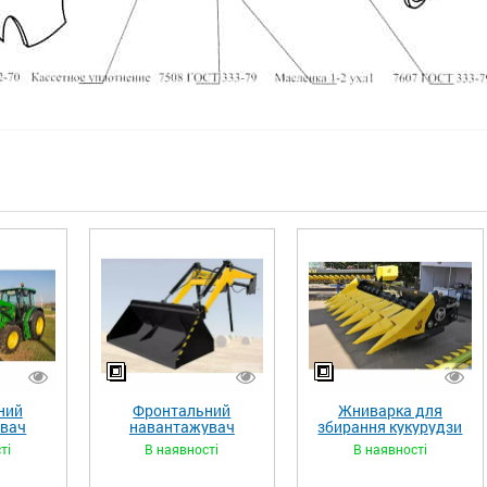
ний
Фронтальний
Жниварка для
увач
навантажувач
збирання кукурудзи
XL»
«STRONG»
ЖКИ-870
ті
В наявності
В наявності