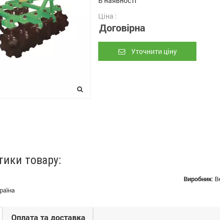
В наявності
Ціна :
Договірна
Уточнити ціну
тики товару:
Виробник
:
В
раїна
Оплата та доставка