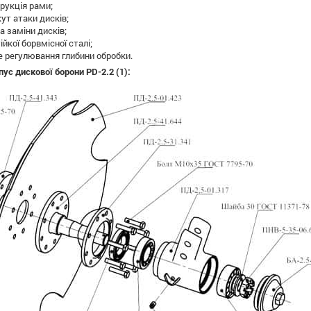
рукція рами;
ут атаки дисків;
 заміни дисків;
ійкої борвмісної сталі;
е регулювання глибини обробки.
ус дискової борони PD-2.2 (1):