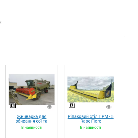
Жниварка для
Ріпаковий стіл ПРМ - 5
збирання сої та
Rape Fiore
гороху «ETTARO»
В наявності
В наявності