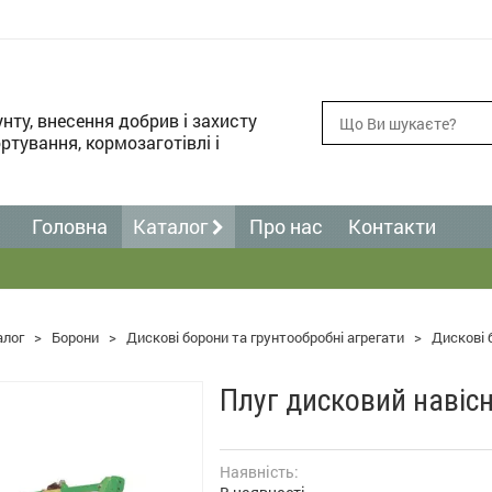
унту, внесення добрив і захисту
ртування, кормозаготівлі і
Головна
Каталог
Про нас
Контакти
алог
>
Борони
>
Дискові борони та грунтообробні агрегати
>
Дискові 
Плуг дисковий навісн
Наявність: