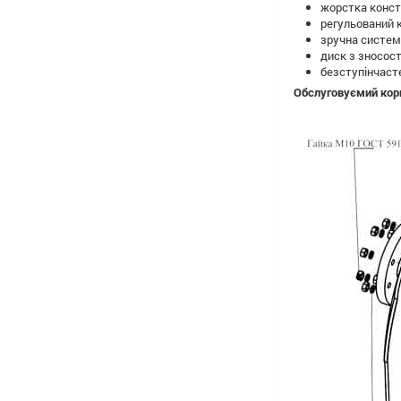
жорстка конст
регульований к
зручна система
диск з зносост
безступінчаст
Обслуговуємий корп