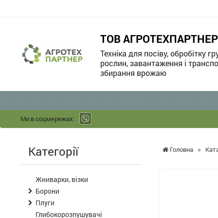
ТОВ АГРОТЕХПАРТНЕР
Техніка для посіву, обробітку гр
рослин, завантаження і транспо
збирання врожаю
Ми в соцмережах:
Категорії
Головна
>
Кат
Жниварки, візки
Борони
Плуги
Глибокорозпушувачі