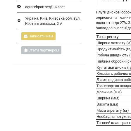
agrotehpartner@ukr.net
Плуги дискові боро
зернових та техніч
Україна,
Київ
,
Київська обл.
вул.
вологістю до 27%.З
Костянтинівська, 2-А
закладає внесені д
Написати нам
Тип агрегату
Ширина захвату (м
Продуктивність (га
Стати партнером
Робоча швидкість (
Глибина обробки (с
Кут атаки дисків (г
Кількість робочих о
Діаметр диска робо
Транспортна швидкі
Довжина (мм)
Ширина (мм)
Висота (мм)
Маса агрегату (кг)
Необхідна потужніс
Тяговий клас тракт