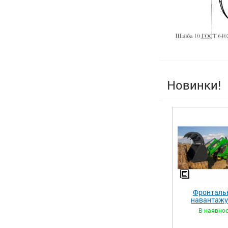
Новинки!
Фронталь
навантаж
«STRONG 
В наявнос