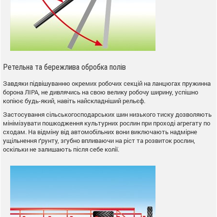
Ретельна та бережлива обробка полів
Завдяки підвішуванню окремих робочих секцій на ланцюгах пружинна
борона ЛІРА, не дивлячись на свою велику робочу ширину, успішно
копіює будь-який, навіть найскладніший рельєф.
Застосування сільськогосподарських шин низького тиску дозволяють
мінімізувати пошкодження культурних рослин при проході агрегату по
сходам. На відміну від автомобільних вони виключають надмірне
ущільнення ґрунту, згубно впливаючи на ріст та розвиток рослин,
оскільки не залишають після себе колії.