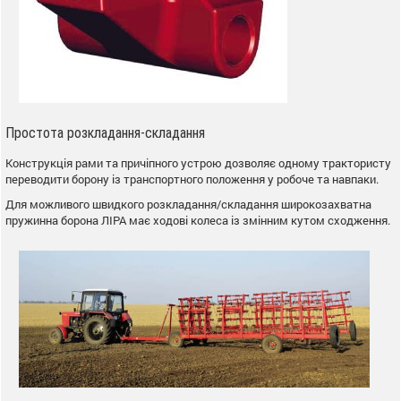
Простота розкладання-складання
Конструкція рами та причіпного устрою дозволяє одному трактористу
переводити борону із транспортного положення у робоче та навпаки.
Для можливого швидкого розкладання/складання широкозахватна
пружинна борона ЛІРА має ходові колеса із змінним кутом сходження.