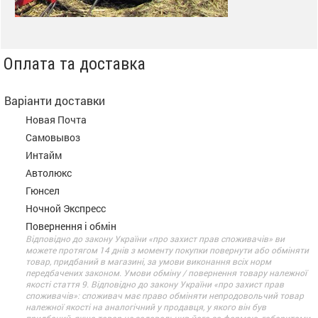
Оплата та доставка
Варіанти доставки
Новая Почта
Самовывоз
Интайм
Автолюкс
Гюнсел
Ночной Экспресс
Повернення і обмін
Відповідно до закону України «про захист прав споживачів» ви
можете протягом 14 днів з моменту покупки повернути або обміняти
товар, придбаний в магазині, за умови виконання всіх норм
передбачених законом. Умови обміну / повернення товару належної
якості стаття 9. Відповідно до закону України «про захист прав
споживачів»: споживач має право обміняти непродовольчий товар
належної якості на аналогічний у продавця, у якого він був