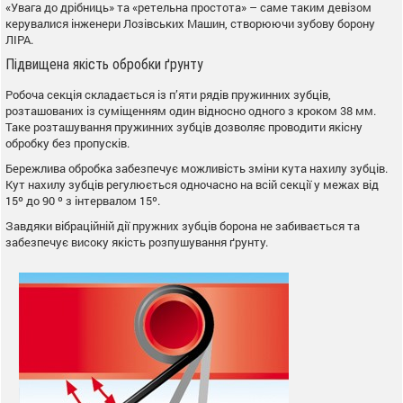
«Увага до дрібниць» та «ретельна простота» – саме таким девізом
керувалися інженери Лозівських Машин, створюючи зубову борону
ЛІРА.
Підвищена якість обробки ґрунту
Робоча секція складається із п’яти рядів пружинних зубців,
розташованих із суміщенням один відносно одного з кроком 38 мм.
Таке розташування пружинних зубців дозволяє проводити якісну
обробку без пропусків.
Бережлива обробка забезпечує можливість зміни кута нахилу зубців.
Кут нахилу зубців регулюється одночасно на всій секції у межах від
15º до 90 º з інтервалом 15º.
Завдяки вібраційній дії пружних зубців борона не забивається та
забезпечує високу якість розпушування ґрунту.