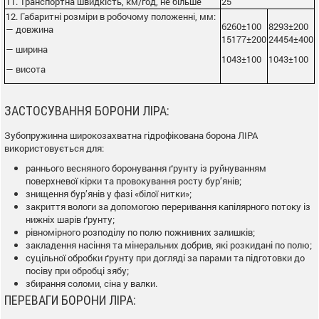
11. Транспортна швидкість, км/год, не більше
25
12. Габаритні розміри в робочому положенні, мм:
6260±100
8293±200
— довжина
15177±200
24454±400
— ширина
1043±100
1043±100
— висота
ЗАСТОСУВАННЯ БОРОНИ ЛІРА:
Зубопружинна широкозахватна гідрофікована борона ЛІРА
використовується для:
раннього весняного боронування ґрунту із руйнуванням
поверхневої кірки та провокування росту бур’янів;
знищення бур’янів у фазі «білої нитки»;
закриття вологи за допомогою переривання капілярного потоку із
нижніх шарів ґрунту;
рівномірного розподілу по полю пожнивних залишків;
закладення насіння та мінеральних добрив, які розкидані по полю;
суцільної обробки ґрунту при догляді за парами та підготовки до
посіву при обробці зябу;
збирання соломи, сіна у валки.
ПЕРЕВАГИ БОРОНИ ЛІРА: