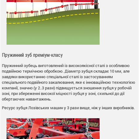
Пружинний зуб преміум-класу
Пружинний зубець виготовлений із високоякісної сталі з особливою
подвійною термічною обробкою. Діаметр зубця складає 10 мм, але
завдяки використанню спеціальної сталі із застосуванням
спеціального подвійного закалювання, яке є інноваційною технологією
компанії, значно (у 2..3 рази) підвищується зношення зубця у робочій
зоні, при збереженні високої міцності зубця у зоні, схильної до дії
обертаючих навантажень.
Ресурс зубця Лозівських машин у 3 рази вище, ніж у інших виробників.