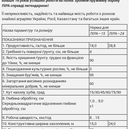
Більше 16 років успішної роботи на полях зробили пружинну борону
ЛІРА справді легендарною!
Її непримхливість, надійність та найвища якість роботи з розмов
знайомі аграріям України, Росії, Казахстану та багатьох інших країн.
Норма для
Назва параметру та розміру
ЛІРА—15
ЛІРА—24
ПОКАЗНИКИ ПРИЗНАЧЕННЯ
1. Продуктивність, га/год, не більше
18,0
28,8
2. Гребінність поверхні ґрунту, см, не більше
4
3. Якість кришення ґрунту. грудки за фракцією
90
до 10мм, %, не менше
4. Пошкодження культурних рослин, %, не більше
3
5. Знищення бур’янів, %, не менше
95
6. Загортання висіяних розкиданням
60
мінеральних добрив, %, не менше
7. Кут нахилу зубів, град
15/30/45/60/75/90
8. Глибина обробітку, см
1,0…9,0
Середньоквадратичне відхилення глибини
±1
обробітку, см
9. Робоча швидкість, км/год
8…15
10. Конструктивна ширина захоплення, м
15,0
24,0