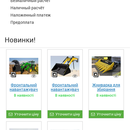
Безналичный расчёт
Наличный расчёт
Наложенный платеж
Предоплата
Новинки!
Фронтальний
Фронтальний
Жниварка для
навантажувач
навантажувач
збирання
«STRONG XL»
«STRONG»
кукурудзи
В наявності
В наявності
В наявності
ЖКИ-870
Уточнити ціну
Уточнити ціну
Уточнити ціну