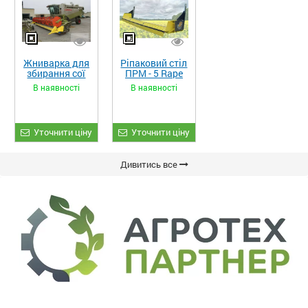
Жниварка для
Ріпаковий стіл
збирання сої
ПРМ - 5 Rape
та гороху
Fiore
В наявності
В наявності
«ETTARO»
Уточнити ціну
Уточнити ціну
Дивитись все