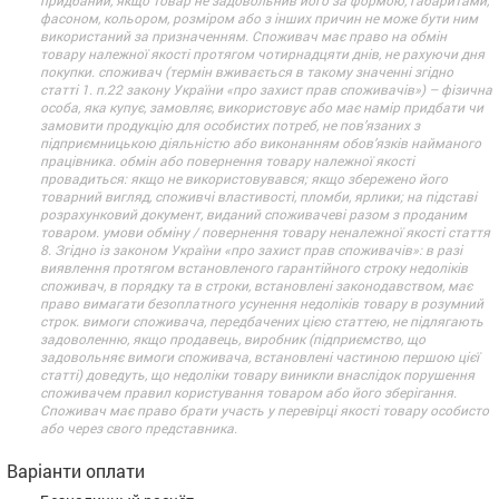
придбаний, якщо товар не задовольнив його за формою, габаритами,
фасоном, кольором, розміром або з інших причин не може бути ним
використаний за призначенням. Споживач має право на обмін
товару належної якості протягом чотирнадцяти днів, не рахуючи дня
покупки. споживач (термін вживається в такому значенні згідно
статті 1. п.22 закону України «про захист прав споживачів») – фізична
особа, яка купує, замовляє, використовує або має намір придбати чи
замовити продукцію для особистих потреб, не пов’язаних з
підприємницькою діяльністю або виконанням обов’язків найманого
працівника. обмін або повернення товару належної якості
провадиться: якщо не використовувався; якщо збережено його
товарний вигляд, споживчі властивості, пломби, ярлики; на підставі
розрахунковий документ, виданий споживачеві разом з проданим
товаром. умови обміну / повернення товару неналежної якості стаття
8. Згідно із законом України «про захист прав споживачів»: в разі
виявлення протягом встановленого гарантійного строку недоліків
споживач, в порядку та в строки, встановлені законодавством, має
право вимагати безоплатного усунення недоліків товару в розумний
строк. вимоги споживача, передбачених цією статтею, не підлягають
задоволенню, якщо продавець, виробник (підприємство, що
задовольняє вимоги споживача, встановлені частиною першою цієї
статті) доведуть, що недоліки товару виникли внаслідок порушення
споживачем правил користування товаром або його зберігання.
Споживач має право брати участь у перевірці якості товару особисто
або через свого представника.
Варіанти оплати