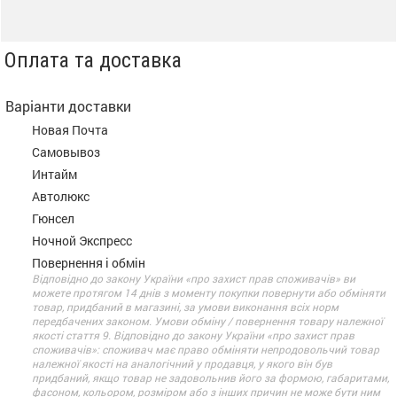
Оплата та доставка
Варіанти доставки
Новая Почта
Самовывоз
Интайм
Автолюкс
Гюнсел
Ночной Экспресс
Повернення і обмін
Відповідно до закону України «про захист прав споживачів» ви
можете протягом 14 днів з моменту покупки повернути або обміняти
товар, придбаний в магазині, за умови виконання всіх норм
передбачених законом. Умови обміну / повернення товару належної
якості стаття 9. Відповідно до закону України «про захист прав
споживачів»: споживач має право обміняти непродовольчий товар
належної якості на аналогічний у продавця, у якого він був
придбаний, якщо товар не задовольнив його за формою, габаритами,
фасоном, кольором, розміром або з інших причин не може бути ним