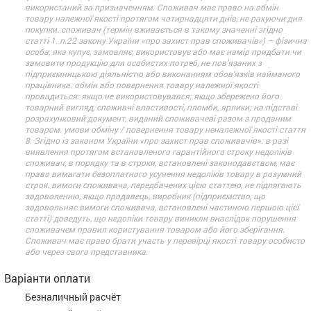
використаний за призначенням. Споживач має право на обмін
товару належної якості протягом чотирнадцяти днів, не рахуючи дня
покупки. споживач (термін вживається в такому значенні згідно
статті 1. п.22 закону України «про захист прав споживачів») – фізична
особа, яка купує, замовляє, використовує або має намір придбати чи
замовити продукцію для особистих потреб, не пов’язаних з
підприємницькою діяльністю або виконанням обов’язків найманого
працівника. обмін або повернення товару належної якості
провадиться: якщо не використовувався; якщо збережено його
товарний вигляд, споживчі властивості, пломби, ярлики; на підставі
розрахунковий документ, виданий споживачеві разом з проданим
товаром. умови обміну / повернення товару неналежної якості стаття
8. Згідно із законом України «про захист прав споживачів»: в разі
виявлення протягом встановленого гарантійного строку недоліків
споживач, в порядку та в строки, встановлені законодавством, має
право вимагати безоплатного усунення недоліків товару в розумний
строк. вимоги споживача, передбачених цією статтею, не підлягають
задоволенню, якщо продавець, виробник (підприємство, що
задовольняє вимоги споживача, встановлені частиною першою цієї
статті) доведуть, що недоліки товару виникли внаслідок порушення
споживачем правил користування товаром або його зберігання.
Споживач має право брати участь у перевірці якості товару особисто
або через свого представника.
Варіанти оплати
Безналичный расчёт