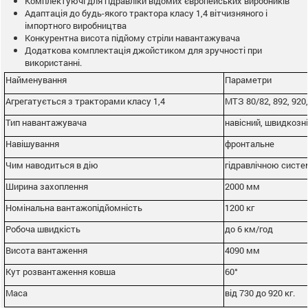
Комплектуючі для гідравліки відомих європейських виробників
Адаптація до будь-якого трактора класу 1,4 вітчизняного і
імпортного виробництва
Конкурентна висота підйому стріли навантажувача
Додаткова комплектація джойстиком для зручності при
використанні.
Найменування
Параметри
Агрегатується з тракторами класу 1,4
МТЗ 80/82, 892, 920,
Тип навантажувача
навісний, швидкозн
Навішування
фронтальне
Чим наводиться в дію
гідравлічною сист
Ширина захоплення
2000 мм
Номінальна вантажопідйомність
1200 кг
Робоча швидкість
до 6 км/год
Висота вантаження
4090 мм
Кут розвантаження ковша
60°
Маса
від 730 до 920 кг.