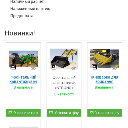
Наличный расчёт
Наложенный платеж
Предоплата
Новинки!
Фронтальний
Жниварка для
Фронтальний
навантажувач
збирання
навантажувач
«STRONG XL»
кукурудзи
В наявності
В наявності
«STRONG»
ЖКИ-870
В наявності
Уточнити ціну
Уточнити ціну
Уточнити ціну