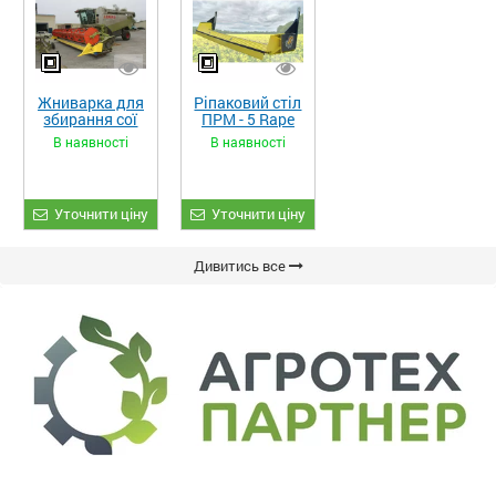
Жниварка для
Ріпаковий стіл
збирання сої
ПРМ - 5 Rape
та гороху
Fiore
В наявності
В наявності
«ETTARO»
Уточнити ціну
Уточнити ціну
Дивитись все