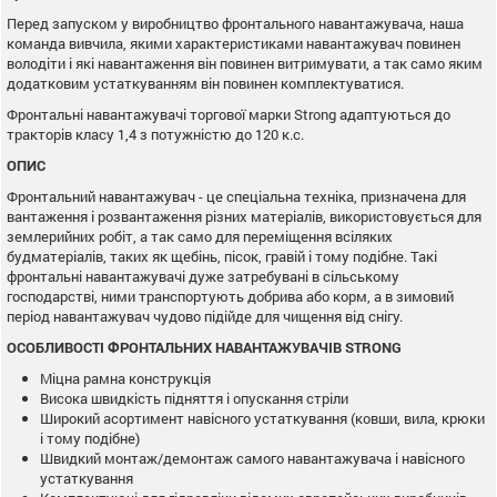
Перед запуском у виробництво фронтального навантажувача, наша
команда вивчила, якими характеристиками навантажувач повинен
володіти і які навантаження він повинен витримувати, а так само яким
додатковим устаткуванням він повинен комплектуватися.
Фронтальні навантажувачі торгової марки Strong адаптуються до
тракторів класу 1,4 з потужністю до 120 к.с.
ОПИС
Фронтальний навантажувач - це спеціальна техніка, призначена для
вантаження і розвантаження різних матеріалів, використовується для
землерийних робіт, а так само для переміщення всіляких
будматеріалів, таких як щебінь, пісок, гравій і тому подібне. Такі
фронтальні навантажувачі дуже затребувані в сільському
господарстві, ними транспортують добрива або корм, а в зимовий
період навантажувач чудово підійде для чищення від снігу.
ОСОБЛИВОСТІ ФРОНТАЛЬНИХ НАВАНТАЖУВАЧІВ STRONG
Міцна рамна конструкція
Висока швидкість підняття і опускання стріли
Широкий асортимент навісного устаткування (ковши, вила, крюки
і тому подібне)
Швидкий монтаж/демонтаж самого навантажувача і навісного
устаткування