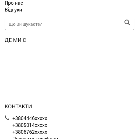
Про нас
Відгуки
ДЕ МИ Є
КОНТАКТИ
+3804446xxxxx
+3805014xxxxx
+3806762xxxxx
Показати телефони