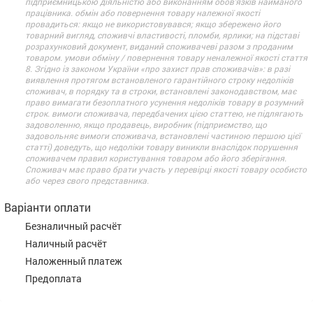
підприємницькою діяльністю або виконанням обов’язків найманого
працівника. обмін або повернення товару належної якості
провадиться: якщо не використовувався; якщо збережено його
товарний вигляд, споживчі властивості, пломби, ярлики; на підставі
розрахунковий документ, виданий споживачеві разом з проданим
товаром. умови обміну / повернення товару неналежної якості стаття
8. Згідно із законом України «про захист прав споживачів»: в разі
виявлення протягом встановленого гарантійного строку недоліків
споживач, в порядку та в строки, встановлені законодавством, має
право вимагати безоплатного усунення недоліків товару в розумний
строк. вимоги споживача, передбачених цією статтею, не підлягають
задоволенню, якщо продавець, виробник (підприємство, що
задовольняє вимоги споживача, встановлені частиною першою цієї
статті) доведуть, що недоліки товару виникли внаслідок порушення
споживачем правил користування товаром або його зберігання.
Споживач має право брати участь у перевірці якості товару особисто
або через свого представника.
Варіанти оплати
Безналичный расчёт
Наличный расчёт
Наложенный платеж
Предоплата