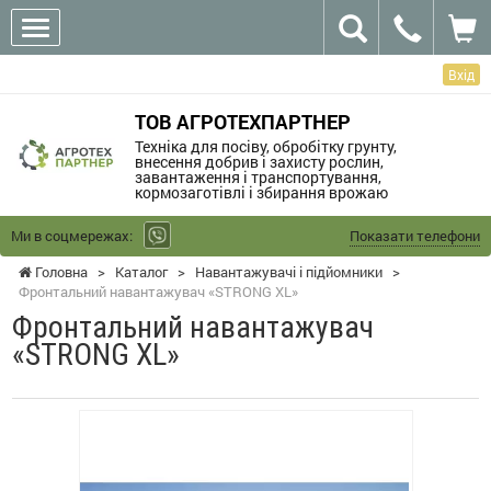
Вхід
ТОВ АГРОТЕХПАРТНЕР
Техніка для посіву, обробітку грунту,
внесення добрив і захисту рослин,
завантаження і транспортування,
кормозаготівлі і збирання врожаю
Ми в соцмережах:
Показати телефони
Головна
>
Каталог
>
Навантажувачі і підйомники
>
Фронтальний навантажувач «STRONG XL»
Фронтальний навантажувач
«STRONG XL»