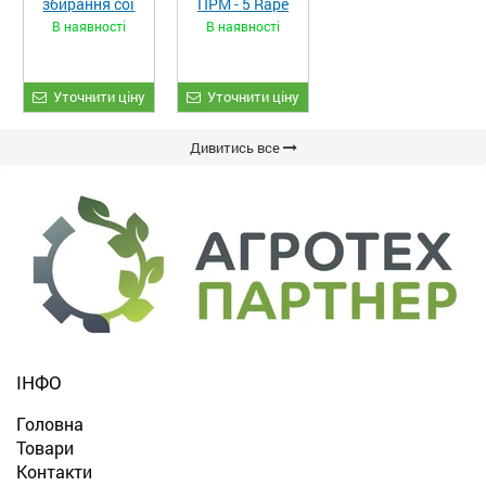
збирання сої
ПРМ - 5 Rape
та гороху
Fiore
В наявності
В наявності
«ETTARO»
Уточнити ціну
Уточнити ціну
Дивитись все
ІНФО
Головна
Товари
Контакти