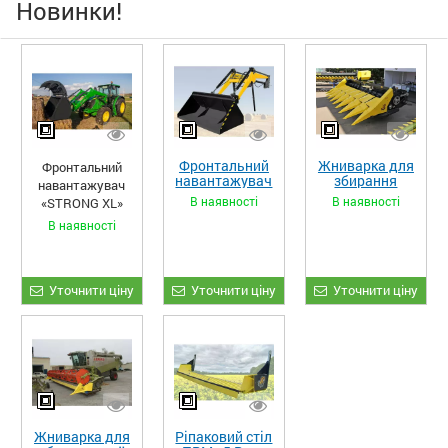
Новинки!
Фронтальний
Жниварка для
Фронтальний
навантажувач
збирання
навантажувач
«STRONG»
кукурудзи
В наявності
В наявності
«STRONG XL»
ЖКИ-870
В наявності
Уточнити ціну
Уточнити ціну
Уточнити ціну
Жниварка для
Ріпаковий стіл