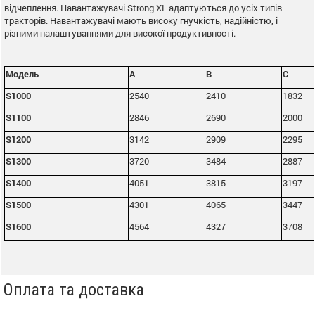
відчеплення. Навантажувачі Strong XL адаптуються до усіх типів
тракторів. Навантажувачі мають високу гнучкість, надійністю, і
різними налаштуваннями для високої продуктивності.
Модель
А
В
С
S1000
2540
2410
1832
S1100
2846
2690
2000
S1200
3142
2909
2295
S1300
3720
3484
2887
S1400
4051
3815
3197
S1500
4301
4065
3447
S1600
4564
4327
3708
Оплата та доставка