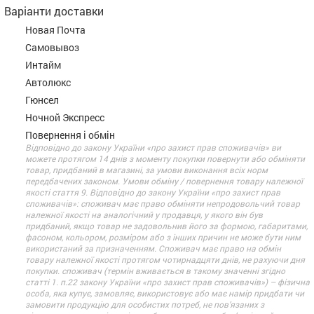
Варіанти доставки
Новая Почта
Самовывоз
Интайм
Автолюкс
Гюнсел
Ночной Экспресс
Повернення і обмін
Відповідно до закону України «про захист прав споживачів» ви
можете протягом 14 днів з моменту покупки повернути або обміняти
товар, придбаний в магазині, за умови виконання всіх норм
передбачених законом. Умови обміну / повернення товару належної
якості стаття 9. Відповідно до закону України «про захист прав
споживачів»: споживач має право обміняти непродовольчий товар
належної якості на аналогічний у продавця, у якого він був
придбаний, якщо товар не задовольнив його за формою, габаритами,
фасоном, кольором, розміром або з інших причин не може бути ним
використаний за призначенням. Споживач має право на обмін
товару належної якості протягом чотирнадцяти днів, не рахуючи дня
покупки. споживач (термін вживається в такому значенні згідно
статті 1. п.22 закону України «про захист прав споживачів») – фізична
особа, яка купує, замовляє, використовує або має намір придбати чи
замовити продукцію для особистих потреб, не пов’язаних з