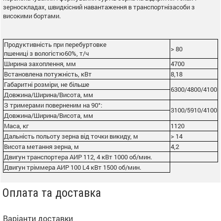
зерноскладах, швидкісний навантаження в транспортнізасоби з
високими бортами.
Продуктивність при перебуртовке
> 80
пшениці з вологістю60%, т/ч
Ширина захоплення, мм
4700
Встановлена потужність, кВт
8,18
Габаритні розміри, не більше
6300/4800/4100
Довжина/Ширина/Висота, мм
З тримерами поверненим на 90°:
3100/5910/4100
Довжина/Ширина/Висота, мм
Маса, кг
1120
Дальність польоту зерна від точки викиду, м
> 14
Висота метання зерна, м
4,2
Двигун транспортера АИР 112, 4 кВт 1000 об/мин.
Двигун тріммера АИР 100 L4 кВт 1500 об/мин.
Оплата та доставка
Варіанти доставки