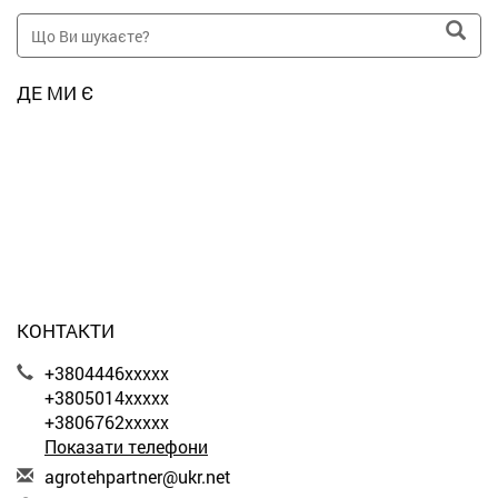
ДЕ МИ Є
КОНТАКТИ
+3804446xxxxx
+3805014xxxxx
+3806762xxxxx
Показати телефони
a
gro
teh
par
tne
r@u
kr.
net