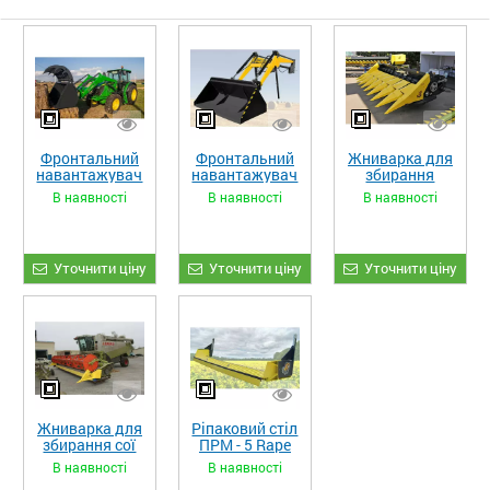
Фронтальний
Фронтальний
Жниварка для
навантажувач
навантажувач
збирання
«STRONG XL»
«STRONG»
кукурудзи
В наявності
В наявності
В наявності
ЖКИ-870
Уточнити ціну
Уточнити ціну
Уточнити ціну
Жниварка для
Ріпаковий стіл
збирання сої
ПРМ - 5 Rape
та гороху
Fiore
В наявності
В наявності
«ETTARO»