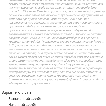
товару належної якості протягом чотирнадцяти днів, не рахуючи дня
покупки. споживач (термін вживається в такому значенні згідно
статті 1. п.22 закону України «про захист прав споживачів») – фізична
особа, яка купує, замовляє, використовує або має намір придбати чи
замовити продукцію для особистих потреб, не пов’язаних з
підприємницькою діяльністю або виконанням обов’язків найманого
працівника. обмін або повернення товару належної якості
провадиться: якщо не використовувався; якщо збережено його
товарний вигляд, споживчі властивості, пломби, ярлики; на підставі
розрахунковий документ, виданий споживачеві разом з проданим
товаром. умови обміну / повернення товару неналежної якості стаття
8. Згідно із законом України «про захист прав споживачів»: в разі
виявлення протягом встановленого гарантійного строку недоліків
споживач, в порядку та в строки, встановлені законодавством, має
право вимагати безоплатного усунення недоліків товару в розумний
строк. вимоги споживача, передбачених цією статтею, не підлягають
задоволенню, якщо продавець, виробник (підприємство, що
задовольняє вимоги споживача, встановлені частиною першою цієї
статті) доведуть, що недоліки товару виникли внаслідок порушення
споживачем правил користування товаром або його зберігання.
Споживач має право брати участь у перевірці якості товару особисто
або через свого представника.
Варіанти оплати
Безналичный расчёт
Наличный расчёт