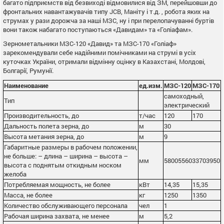
багато підприємств від безвиході відмовилися від ЗМ, перейшовши до
фронтальних навантажувачів типу JCВ, Маніту і т.д. , робота яких на
струмах у рази дорожча за наші МЗС, ну і при перелопачуванні буртів
вони також набагато поступаються «Давидам» та «Голіафам».
Зернометальники МЗС-120 «Давид» та МЗС-170 «Голіаф»
зарекомендували себе надійними помічниками на струмі в усіх
куточках України, отримали відмінну оцінку в Казахстані, Молдові,
Болгарії, Румунії.
Наименование
ед.изм.
МЗС-120
МЗС-170
самоходный,
Тип
электрический
Производительность, до
т/час
120
170
Дальность полета зерна, до
м
30
Высота метания зерна, до
м
9
Габаритные размеры в рабочем положении,
не больше: – длина – ширина – высота –
мм
5800556033703950
высота с поднятым откидным носком
желоба
Потребляемая мощность, не более
кВт
14,35
15,35
Масса, не более
кг
1250
1350
Количество обслуживающего персонала
чел
1
Рабочая ширина захвата, не менее
м
5,2