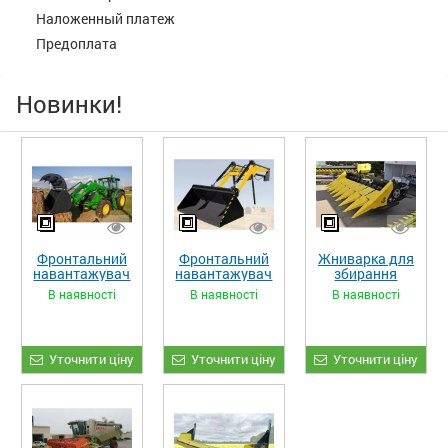
Наложенный платеж
Предоплата
Новинки!
Фронтальний
Фронтальний
Жниварка для
навантажувач
навантажувач
збирання
«STRONG XL»
«STRONG»
кукурудзи
В наявності
В наявності
В наявності
ЖКИ-870
Уточнити ціну
Уточнити ціну
Уточнити ціну