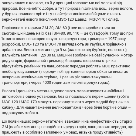
запускалися в космос, та й у принципі головне: ми всі залежні від
природи. Все начебто добре, а тут природа підігнала дощ, зерно вологе,
у буртах починає горіти і тут найефективнішими бійцями стають
зернометачі нового покоління МЗС-120 Давид і МЗС-170 Голіаф.
Порівняно зі старими ЗМ-30, ЗМ-60 (і все що виробляється на
сьогоднішній день на їх базі ЗМ-80, 90, 110 – це бутафорія, тому що при
їх виготовленні використовуються редуктори, тримери – 1957 року
розробки), МЗС- 120 та МЗС-170 виглядають як гаубиця порівняно з
арбалетом. Висота метання до 9 м. (залежно від бур'янів, вологості),
дальність метання – до 30 м. Машини зроблені на базі сучасних мотор-
редукторів, форсований триммер, 6-шарова шевронна стрічка,
відсутність ремінних та ланцюгових передач роблять МЗС практично
необслуговуваними ( періодичної підтяжки в період обкатки вимагає
шевронна нескінченна стрічка, 1 раз на рік завантажувальні
транспортери, і через 4000 годин заміна олії в редукторах).
Висота і дальність метання дозволяють завантажувати найбільші
автомобілі з однієї установки, без їх подальшого переміщення (тобто
МЗС-120 і МЗС-170 можуть перекинути авто через задній борт аж за
кабіну). Для навантаження великовантажів через бічні борти є опція –
подовжувач хобота.
До появи наших зернометателей, зважаючи на неефективність старих
ЗМ (слабке метання, ненадійність редукторів, ланцюгових передач, що
працюють в особливо запилених умовах, низька продуктивність),