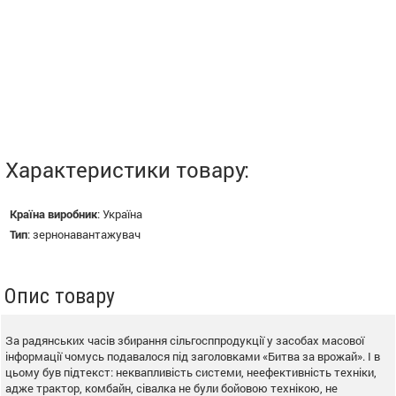
Характеристики товару:
Країна виробник
:
Україна
Тип
:
зернонавантажувач
Опис товару
За радянських часів збирання сільгосппродукції у засобах масової
інформації чомусь подавалося під заголовками «Битва за врожай». І в
цьому був підтекст: неквапливість системи, неефективність техніки,
адже трактор, комбайн, сівалка не були бойовою технікою, не