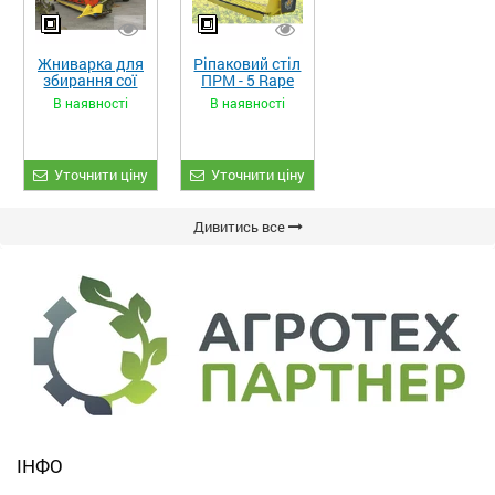
Жниварка для
Ріпаковий стіл
збирання сої
ПРМ - 5 Rape
та гороху
Fiore
В наявності
В наявності
«ETTARO»
Уточнити ціну
Уточнити ціну
Дивитись все
ІНФО