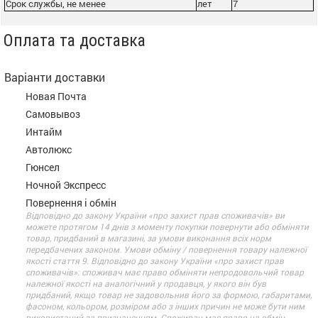
Срок службы, не менее
лет
7
Оплата та доставка
Варіанти доставки
Новая Почта
Самовывоз
Интайм
Автолюкс
Гюнсел
Ночной Экспресс
Повернення і обмін
Відповідно до закону України «про захист прав споживачів» ви
можете протягом 14 днів з моменту покупки повернути або обміняти
товар, придбаний в магазині, за умови виконання всіх норм
передбачених законом. Умови обміну / повернення товару належної
якості стаття 9. Відповідно до закону України «про захист прав
споживачів»: споживач має право обміняти непродовольчий товар
належної якості на аналогічний у продавця, у якого він був
придбаний, якщо товар не задовольнив його за формою, габаритами,
фасоном, кольором, розміром або з інших причин не може бути ним
використаний за призначенням. Споживач має право на обмін