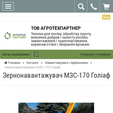
Вхід
ТОВ АГРОТЕХПАРТНЕР
Техніка для посіву, обробітку грунту,
внесення добрив і захисту рослин,
завантаження і транспортування,
кормозаготівлі і збирання врожаю
Ми в соцмережах:
Показати телефони
Головна
>
Каталог
>
Навантажувачі і підйомники
>
Зернонавантажувач МЗС-170 Голіаф
Зернонавантажувач МЗС-170 Голіаф