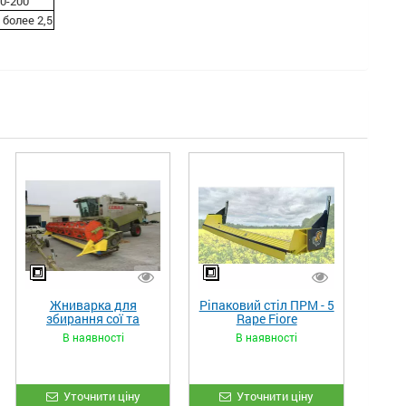
0-200
 более 2,5
Жниварка для
Ріпаковий стіл ПРМ - 5
збирання сої та
Rape Fiore
гороху «ETTARO»
В наявності
В наявності
Уточнити ціну
Уточнити ціну