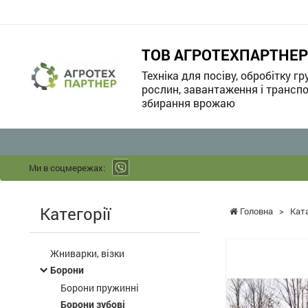
ТОВ АГРОТЕХПАРТНЕР
Техніка для посіву, обробітку гр
рослин, завантаження і транспо
збирання врожаю
Ми в соцмережах:
Категорії
Головна
>
Кат
Жниварки, візки
Борони
Борони пружинні
Борони зубові