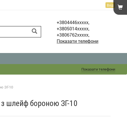
Вхід
+3804446xxxxx,
+3805014xxxxx,
+3806762xxxxx,
Показати телефони
Показати телефони
ою ЗГ-10
а з шлейф бороною ЗГ-10