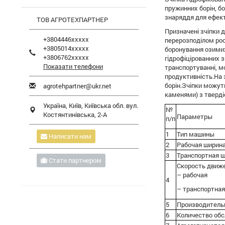
пружинних борін, бо
знаряддя для ефект
ТОВ АГРОТЕХПАРТНЕР
Призначені зчіпки 
+3804446xxxxx
перерозподілом рос
+3805014xxxxx
боронування озимих
+3806762xxxxx
гідрофіцірованних з
Показати телефони
транспортуванні, м
продуктивність.На 
борін.Зчіпки можут
agrotehpartner@ukr.net
каменями) з тверді
Україна,
Київ
,
Київська обл.
вул.
№
Костянтинівська, 2-А
Параметры
п/п
1
Тип машины
Написати нам
2
Рабочая ширина
3
Транспортная ш
Стати партнером
Скорость движе
– рабочая
4
– транспортная
5
Производительн
6
Количество об