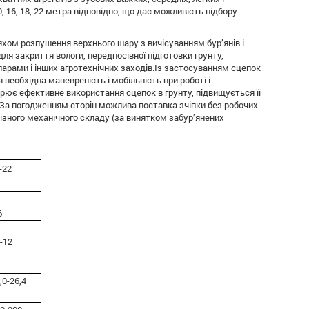
 16, 18, 22 метра відповідно, що дає можливість підбору
яхом розпушення верхнього шару з вичісуванням бур’янів і
ля закриття вологи, передпосівної підготовки грунту,
парами і інших агротехнічних заходів.Із застосуванням сцепок
необхідна маневреність і мобільність при роботі і
ирює ефективне використання сцепок в грунту, підвищується її
За погодженням сторін можлива поставка зчіпки без робочих
ізного механічного складу (за винятком забур’янених
-22
6
-12
,0-26,4