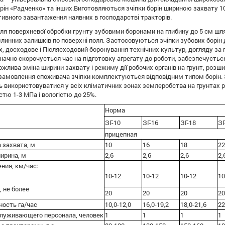
рін «Радченко» та інших.Виготовляються зчіпки борін шириною захвату 10,
ивного завантаження наявних в господарстві тракторів.
для поверхневої обробки грунту зубовими боронами на глибину до 5 см шл
линних залишків по поверхні поля. Застосовуються зчіпки зубових борін д
, досходове і Післясходовий боронування технічних культур, догляду за 
начно скорочується час на підготовку агрегату до роботи, забезпечується 
ожлива зміна ширини захвату і режиму дії робочих органів на грунт, розш
замовлення споживача зчіпки комплектуються відповідним типом борін. 
ь використовуватися у всіх кліматичних зонах землеробства на грунтах р
стю 1-3 МПа і вологістю до 25%.
Норма
ЗГ-10
ЗГ-16
ЗГ-18
ЗГ
прицепная
 захвата, м
10
16
18
22
ирина, м
2,6
2,6
2,6
2,
ния, км/час:
10-12
10-12
10-12
10
, не более
20
20
20
20
ость га/час
10,0-12,0
16,0-19,2
18,0-21,6
22
служивающего персонала, человек
1
1
1
1