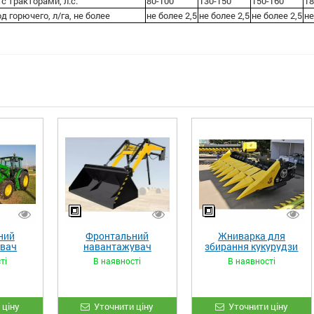
с тракторами, л.с.
80-100
130-150
150-160
18
 горючего, л/га, не более
не более 2,5
не более 2,5
не более 2,5
не
ний
Фронтальний
Жниварка для
увач
навантажувач
збирання кукурудзи
XL»
«STRONG»
ЖКИ-870
ті
В наявності
В наявності
 ціну
Уточнити ціну
Уточнити ціну