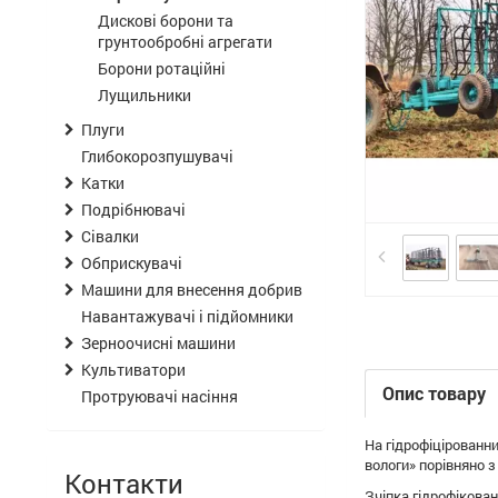
Дискові борони та
грунтообробні агрегати
Борони ротаційні
Лущильники
Плуги
Глибокорозпушувачі
Катки
Подрібнювачі
Сівалки
Обприскувачі
Машини для внесення добрив
Навантажувачі і підйомники
Зерноочисні машини
Культиватори
Опис товару
Протруювачі насіння
На гідрофіцірованни
вологи» порівняно з
Контакти
Зчіпка гідрофікова