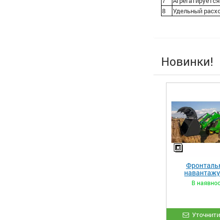
7
Агрегатируется 
8
Удельный расход
Новинки!
Фронталь
навантаж
«STRONG 
В наявнос
Уточнити