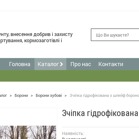
унту, внесення добрив і захисту
ртування, кормозаготівлі і
Головна
Каталог
Про нас
Контакти
алог
>
Борони
>
Борони зубові
>
Зчіпка гідрофікована з шлейф борон
Зчіпка гідрофікован
Наявність: