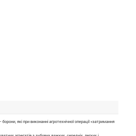
 борони, які при виконанні агротехнічної операції «затримання
тних агрегатів з зубових важких, середніх, легких і