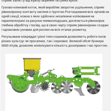
сприяє захисту від кіркоутворення і вітряної ерозії.
Гумово-клиновий коток, який виробляє зворотнє ущільнення, сприяє
рівномірному контакту насіння з ґрунтом.Розташування всіх органів на
одній секції, кожна з яких здійснює незалежне копіювання на
параллелограмі за рахунок пневмоподушки, досягається рівномірна
глибина обробітку і посіву, що в свою чергу сприяє рівномірним сходам
і однаковим умовам для рослин на всіх етапах розвитку.
Регульоване міжряддя і різні типи сошників дозволяють робити посів
різних культур: як просапних, так і зернових. Великий обсяг бункера
6600 літрів, дозволяє мінімізувати кількість дозаправок і час простою.