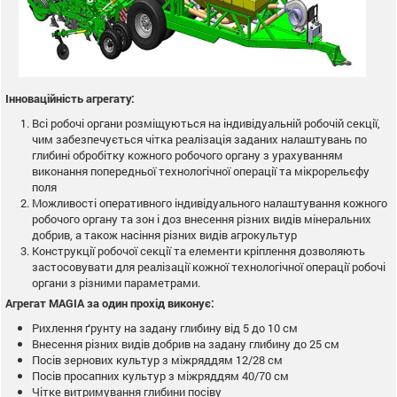
Інноваційність агрегату:
Всі робочі органи розміщуються на індивідуальній робочій секції,
чим забезпечується чітка реалізація заданих налаштувань по
глибині обробітку кожного робочого органу з урахуванням
виконання попередньої технологічної операції та мікрорельєфу
поля
Можливості оперативного індивідуального налаштування кожного
робочого органу та зон і доз внесення різних видів мінеральних
добрив, а також насіння різних видів агрокультур
Конструкції робочої секції та елементи кріплення дозволяють
застосовувати для реалізації кожної технологічної операції робочі
органи з різними параметрами.
Агрегат MAGIA за один прохід виконує:
Рихлення ґрунту на задану глибину від 5 до 10 см
Внесення різних видів добрив на задану глибину до 25 см
Посів зернових культур з міжряддям 12/28 см
Посів просапних культур з міжряддям 40/70 см
Чітке витримування глибини посіву