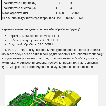
Транспортна ширина (м)
3.3
3.3
Транспортна висота (м)
4
4
Маса агрегата (кг)
11500
12000
Необхідна потужність трактора (к.с.)
320 — 500
320 — 500
У даній машині поєднані три способи обробітку ґрунту:
Вертикальний обробіток VERTI-TILL
Глибоке розпушування DEPTH-TILL
Смуговий обробіток STRIP-TILL
STS MAGIA — багатофункціональний ґрунтообробно-посівний агрегат,
що забезпечує реалізацію в зоні рядка заданих технологічних операцій
з подрібнення рослинних решток, різноглибинного обробітку ґрунту,
комплексного внесення добрив, посіву як просапних, так і зернових
культур, фінішного прикочування та мульчування поверхні поля.