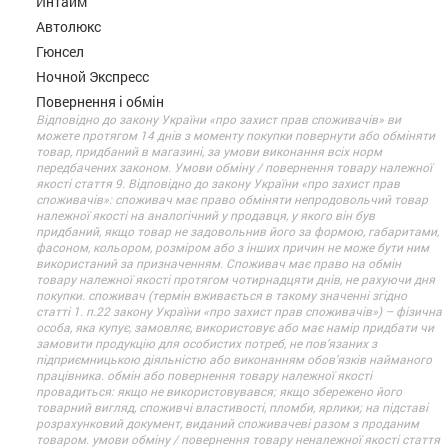
Интайм
Автолюкс
Гюнсел
Ночной Экспресс
Повернення і обмін
Відповідно до закону України «про захист прав споживачів» ви
можете протягом 14 днів з моменту покупки повернути або обміняти
товар, придбаний в магазині, за умови виконання всіх норм
передбачених законом. Умови обміну / повернення товару належної
якості стаття 9. Відповідно до закону України «про захист прав
споживачів»: споживач має право обміняти непродовольчий товар
належної якості на аналогічний у продавця, у якого він був
придбаний, якщо товар не задовольнив його за формою, габаритами,
фасоном, кольором, розміром або з інших причин не може бути ним
використаний за призначенням. Споживач має право на обмін
товару належної якості протягом чотирнадцяти днів, не рахуючи дня
покупки. споживач (термін вживається в такому значенні згідно
статті 1. п.22 закону України «про захист прав споживачів») – фізична
особа, яка купує, замовляє, використовує або має намір придбати чи
замовити продукцію для особистих потреб, не пов’язаних з
підприємницькою діяльністю або виконанням обов’язків найманого
працівника. обмін або повернення товару належної якості
провадиться: якщо не використовувався; якщо збережено його
товарний вигляд, споживчі властивості, пломби, ярлики; на підставі
розрахунковий документ, виданий споживачеві разом з проданим
товаром. умови обміну / повернення товару неналежної якості стаття