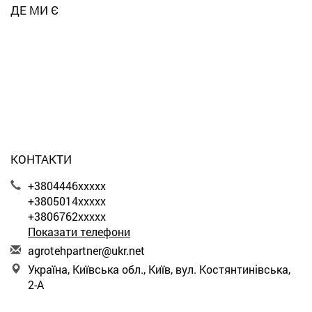
ДЕ МИ Є
КОНТАКТИ
+3804446xxxxx
+3805014xxxxx
+3806762xxxxx
Показати телефони
a
gro
teh
par
tne
r@u
kr.
net
Україна, Київська обл., Київ, вул. Костянтинівська,
2-А