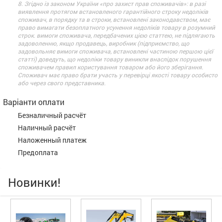
8. Згідно із законом України «про захист прав споживачів»: в разі
виявлення протягом встановленого гарантійного строку недоліків
споживач, в порядку та в строки, встановлені законодавством, має
право вимагати безоплатного усунення недоліків товару в розумний
строк. вимоги споживача, передбачених цією статтею, не підлягають
задоволенню, якщо продавець, виробник (підприємство, що
задовольняє вимоги споживача, встановлені частиною першою цієї
статті) доведуть, що недоліки товару виникли внаслідок порушення
споживачем правил користування товаром або його зберігання.
Споживач має право брати участь у перевірці якості товару особисто
або через свого представника.
Варіанти оплати
Безналичный расчёт
Наличный расчёт
Наложенный платеж
Предоплата
Новинки!