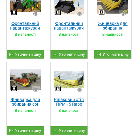
Фронтальний
Фронтальний
Жниварка для
навантажувач
навантажувач
збирання
«STRONG XL»
«STRONG»
кукурудзи
В наявності
В наявності
В наявності
ЖКИ-870
Уточнити ціну
Уточнити ціну
Уточнити ціну
Жниварка для
Ріпаковий стіл
збирання сої
ПРМ - 5 Rape
та гороху
Fiore
В наявності
В наявності
«ETTARO»
Уточнити ціну
Уточнити ціну