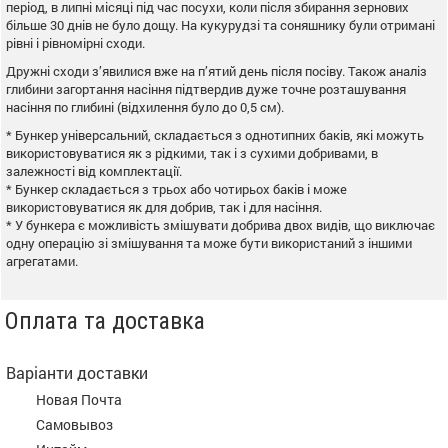
період, в липні місяці під час посухи, коли після збирання зернових
більше 30 днів не було дощу. На кукурудзі та соняшнику були отримані
рівні і рівномірні сходи.
Дружні сходи з’явилися вже на п’ятий день після посіву. Також аналіз
глибини загортання насіння підтвердив дуже точне розташування
насіння по глибині (відхилення було до 0,5 см).
* Бункер універсальний, складається з однотипних баків, які можуть
використовуватися як з рідкими, так і з сухими добривами, в
залежності від комплектації.
* Бункер складається з трьох або чотирьох баків і може
використовуватися як для добрив, так і для насіння.
* У бункера є можливість змішувати добрива двох видів, що виключає
одну операцію зі змішування та може бути використаний з іншими
агрегатами.
Оплата та доставка
Варіанти доставки
Новая Почта
Самовывоз