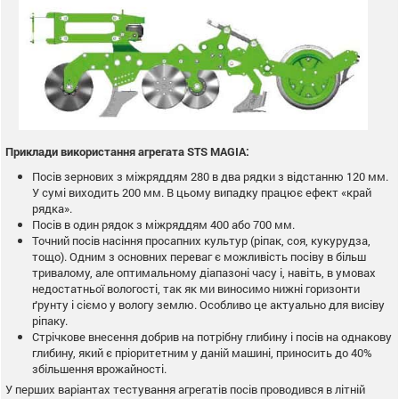
Приклади використання агрегата STS MAGIA:
Посів зернових з міжряддям 280 в два рядки з відстанню 120 мм.
У сумі виходить 200 мм. В цьому випадку працює ефект «край
рядка».
Посів в один рядок з міжряддям 400 або 700 мм.
Точний посів насіння просапних культур (ріпак, соя, кукурудза,
тощо). Одним з основних переваг є можливість посіву в більш
тривалому, але оптимальному діапазоні часу і, навіть, в умовах
недостатньої вологості, так як ми виносимо нижні горизонти
ґрунту і сіємо у вологу землю. Особливо це актуально для висіву
ріпаку.
Стрічкове внесення добрив на потрібну глибину і посів на однакову
глибину, який є пріоритетним у даній машині, приносить до 40%
збільшення врожайності.
У перших варіантах тестування агрегатів посів проводився в літній