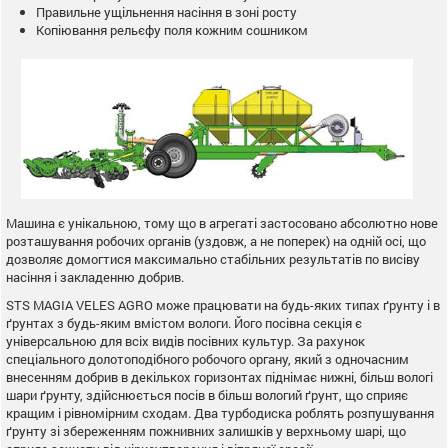
Правильне ущільнення насіння в зоні росту
Копіювання рельєфу поля кожним сошником
Машина є унікальною, тому що в агрегаті застосовано абсолютно нове
розташування робочих органів (уздовж, а не поперек) на одній осі, що
дозволяє домогтися максимально стабільних результатів по висіву
насіння і закладенню добрив.
STS MAGIA VELES AGRO може працювати на будь-яких типах ґрунту і в
ґрунтах з будь-яким вмістом вологи. Його посівна секція є
універсальною для всіх видів посівних культур. За рахунок
спеціального долотоподібного робочого органу, який з одночасним
внесенням добрив в декількох горизонтах піднімає нижні, більш вологі
шари ґрунту, здійснюється посів в більш вологий ґрунт, що сприяє
кращим і рівномірним сходам. Два турбодиска роблять розпушування
ґрунту зі збереженням пожнивних залишків у верхньому шарі, що