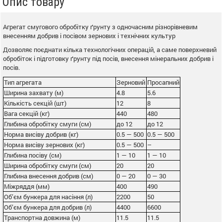
Опис товару
Агрегат смугового обробітку ґрунту з одночасним різнорівневим
внесенням добрив і посівом зернових і технічних культур
Дозволяє поєднати кілька технологічних операцій, а саме поверхневий
обробіток і підготовку ґрунту під посів, внесення мінеральних добрив і
посів.
Тип агрегата
Зерновий
Просапний
Ширина захвату (м)
4.8
5.6
Кількість секцій (шт)
12
8
Вага секцій (кг)
440
480
Глибина обробітку смуги (см)
до 12
до 12
Норма висіву добрив (кг)
0.5 — 500
0.5 — 500
Норма висіву зернових (кг)
0.5 — 500
–
Глибина посіву (см)
1 — 10
1 — 10
Ширина обробітку смуги (см)
20
20
Глибина внесення добрив (см)
0 — 20
0 — 30
Міжряддя (мм)
400
490
Об’єм бункера для насіння (л)
2200
50
Об’єм бункера для добрив (л)
4400
6600
Транспортна довжина (м)
11.5
11.5