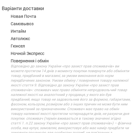
Варіанти доставки
Новая Почта
Самовывоз
Интайм
Автолюкс
Гюнсел
Ночной Экспресс
Повернення і обмін
Відповідно до закону України «про захист прав споживачів» ви
можете протягом 14 днів з моменту покупки повернути або обміняти
товар, придбаний в магазині, за умови виконання всіх норм
передбачених законом. Умови обміну / повернення товару належної
якості стаття 9. Відповідно до закону України «про захист прав
споживачів»: споживач має право обміняти непродовольчий товар
належної якості на аналогічний у продавця, у якого він був
придбаний, якщо товар не задовольнив його за формою, габаритами,
фасоном, кольором, розміром або з інших причин не може бути ним
використаний за призначенням. Споживач має право на обмін
товару належної якості протягом чотирнадцяти днів, не рахуючи дня
покупки. споживач (термін вживається в такому значенні згідно
статті 1. п.22 закону України «про захист прав споживачів») – фізична
особа, яка купує, замовляє, використовує або має намір придбати чи
замовити продукцію для особистих потреб, не пов’язаних з