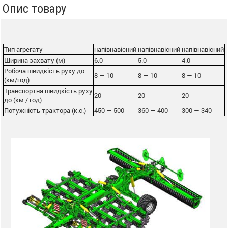
Опис товару
Тип агрегату
напівнавісний
напівнавісний
напівнавісний
Ширина захвату (м)
6.0
5.0
4.0
Робоча швидкість руху до
8 — 10
8 — 10
8 — 10
(км/год)
Транспортна швидкість руху
20
20
20
до (км / год)
Потужність трактора (к.с.)
450 — 500
360 — 400
300 — 340