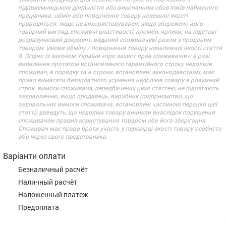
підприємницькою діяльністю або виконанням обов’язків найманого
працівника. обмін або повернення товару належної якості
провадиться: якщо не використовувався; якщо збережено його
товарний вигляд, споживчі властивості, пломби, ярлики; на підставі
розрахунковий документ, виданий споживачеві разом з проданим
товаром. умови обміну / повернення товару неналежної якості стаття
8. Згідно із законом України «про захист прав споживачів»: в разі
виявлення протягом встановленого гарантійного строку недоліків
споживач, в порядку та в строки, встановлені законодавством, має
право вимагати безоплатного усунення недоліків товару в розумний
строк. вимоги споживача, передбачених цією статтею, не підлягають
задоволенню, якщо продавець, виробник (підприємство, що
задовольняє вимоги споживача, встановлені частиною першою цієї
статті) доведуть, що недоліки товару виникли внаслідок порушення
споживачем правил користування товаром або його зберігання.
Споживач має право брати участь у перевірці якості товару особисто
або через свого представника.
Варіанти оплати
Безналичный расчёт
Наличный расчёт
Наложенный платеж
Предоплата