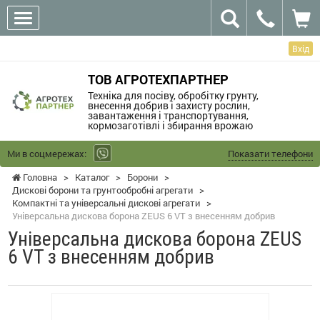
Вхід
ТОВ АГРОТЕХПАРТНЕР
Техніка для посіву, обробітку грунту,
внесення добрив і захисту рослин,
завантаження і транспортування,
кормозаготівлі і збирання врожаю
Ми в соцмережах:
Показати телефони
Головна
>
Каталог
>
Борони
>
Дискові борони та грунтообробні агрегати
>
Компактні та універсальні дискові агрегати
>
Універсальна дискова борона ZEUS 6 VT з внесенням добрив
Універсальна дискова борона ZEUS
6 VT з внесенням добрив