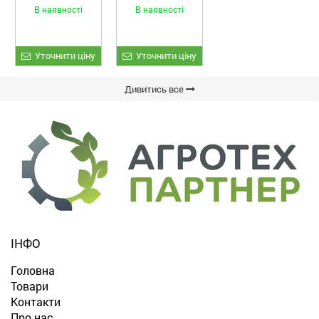
та гороху
Fiore
В наявності
В наявності
«ETTARO»
Уточнити ціну
Уточнити ціну
Дивитись все
ІНФО
Головна
Товари
Контакти
Про нас