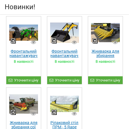
Новинки!
Фронтальний
Фронтальний
Жниварка для
навантажувач
навантажувач
збирання
«STRONG XL»
«STRONG»
кукурудзи
В наявності
В наявності
В наявності
ЖКИ-870
Уточнити ціну
Уточнити ціну
Уточнити ціну
Жниварка для
Ріпаковий стіл
збирання сої
ПРМ - 5 Rape