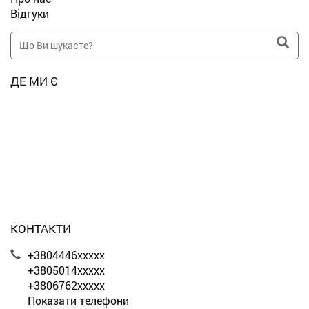
Відгуки
ДЕ МИ Є
КОНТАКТИ
+3804446xxxxx
+3805014xxxxx
+3806762xxxxx
Показати телефони