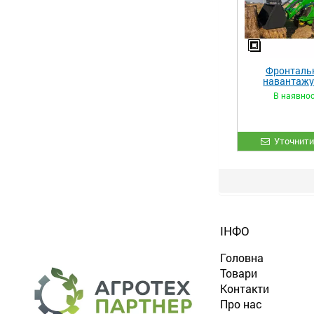
Фронталь
навантаж
«STRONG 
В наявнос
Уточнити
ІНФО
Головна
Товари
Контакти
Про нас