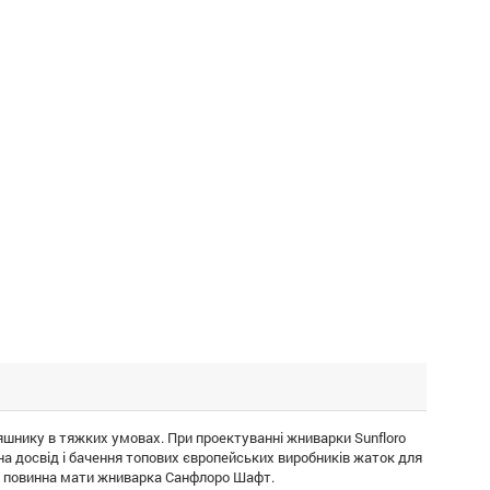
шнику в тяжких умовах. При проектуванні жниварки Sunfloro
а досвід і бачення топових європейських виробників жаток для
ики повинна мати жниварка Санфлоро Шафт.