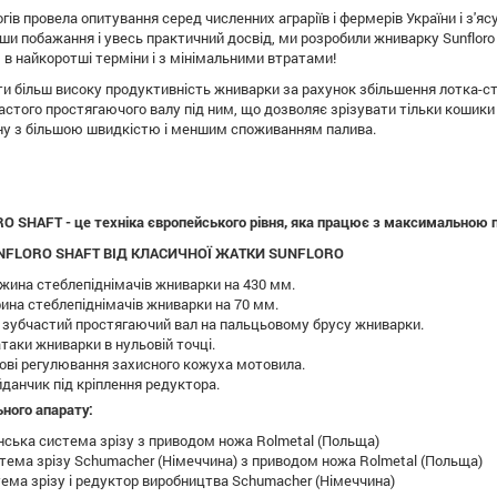
ів провела опитування серед численних аграріїв і фермерів України і з'я
и побажання і увесь практичний досвід, ми розробили жниварку Sunfloro Sh
в найкоротші терміни і з мінімальними втратами!
и більш високу продуктивність жниварки за рахунок збільшення лотка-ст
стого простягаючого валу під ним, що дозволяє зрізувати тільки кошик
у з більшою швидкістю і меншим споживанням палива.
 SHAFT - це техніка європейського рівня, яка працює з максимальною 
UNFLORO SHAFT ВІД КЛАСИЧНОЇ ЖАТКИ SUNFLORO
жина стеблепіднімачів жниварки на 430 мм.
ина стеблепіднімачів жниварки на 70 мм.
зубчастий простягаючий вал на пальцьовому брусу жниварки.
таки жниварки в нульовій точці.
ові регулювання захисного кожуха мотовила.
данчик під кріплення редуктора.
ьного апарату:
їнська система зрізу з приводом ножа Rolmetal (Польща)
стема зрізу Schumacher (Німеччина) з приводом ножа Rolmetal (Польща)
тема зрізу і редуктор виробництва Schumacher (Німеччина)