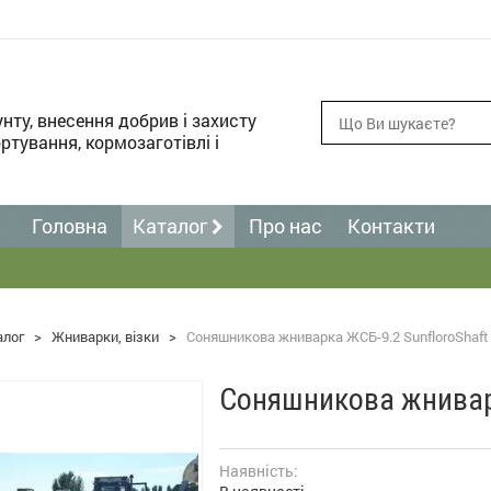
унту, внесення добрив і захисту
ртування, кормозаготівлі і
Головна
Каталог
Про нас
Контакти
алог
>
Жниварки, візки
>
Соняшникова жниварка ЖСБ-9.2 SunfloroShaft
Соняшникова жниварк
Наявність: