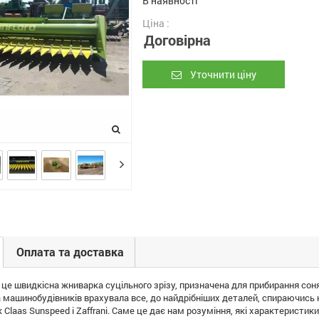
В наявності
Ціна :
Договірна
Уточнити ціну
Оплата та доставка
е швидкісна жниварка суцільного зрізу, призначена для прибирання соня
 машинобудівників врахувала все, до найдрібніших деталей, спираючись н
к Claas Sunspeed і Zaffrani. Саме це дає нам розуміння, які характерист