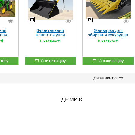
ний
Фронтальний
Жниварка для
увач
навантажувач
збирання кукурудзи
XL»
«STRONG»
ЖКИ-870
ті
В наявності
В наявності
 ціну
Уточнити ціну
Уточнити ціну
Дивитись все
ДЕ МИ Є