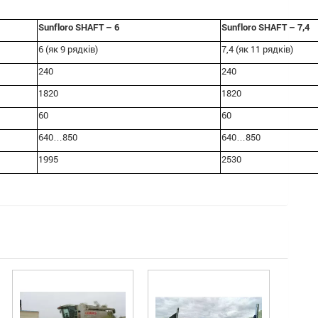
Sunfloro SHAFT – 6
Sunfloro SHAFT – 7,4
6 (як 9 рядків)
7,4 (як 11 рядків)
240
240
1820
1820
60
60
640…850
640…850
1995
2530