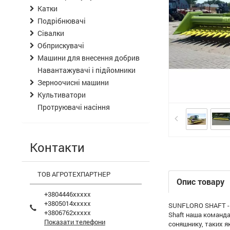
Катки
Подрібнювачі
Сівалки
Обприскувачі
Машини для внесення добрив
Навантажувачі і підйомники
Зерноочисні машини
Культиватори
Протруювачі насіння
Контакти
ТОВ АГРОТЕХПАРТНЕР
Опис товару
+3804446xxxxx
+3805014xxxxx
SUNFLORO SHAFT - ц
+3806762xxxxx
Shaft наша команда
Показати телефони
соняшнику, таких я