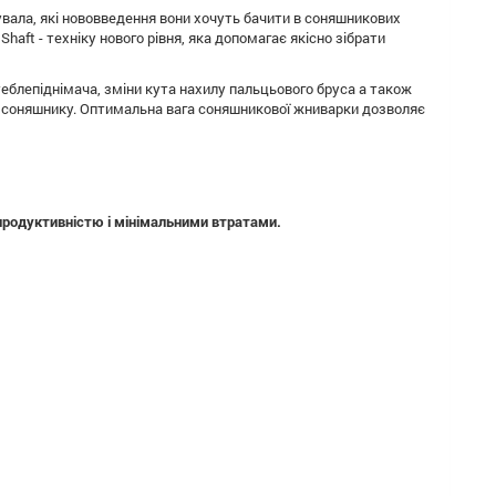
сувала, які нововведення вони хочуть бачити в соняшникових
aft - техніку нового рівня, яка допомагає якісно зібрати
еблепіднімача, зміни кута нахилу пальцьового бруса а також
и соняшнику. Оптимальна вага соняшникової жниварки дозволяє
продуктивністю і мінімальними втратами.