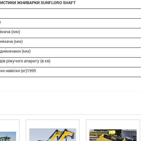
ЕРИСТИКИ ЖНИВАРКИ SUNFLORO SHAFT
)
імача (мм)
німача (мм)
іднімачами (мм)
ів ріжучого апарату (в хв)
ки навіски (кг)1995