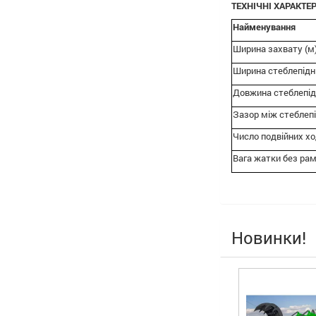
ТЕХНІЧНІ ХАРАКТ
Найменування
Ширина захвату (м
Ширина стеблепідн
Довжина стеблепід
Зазор між стеблеп
Число подвійних ход
Вага жатки без рам
Новинки!