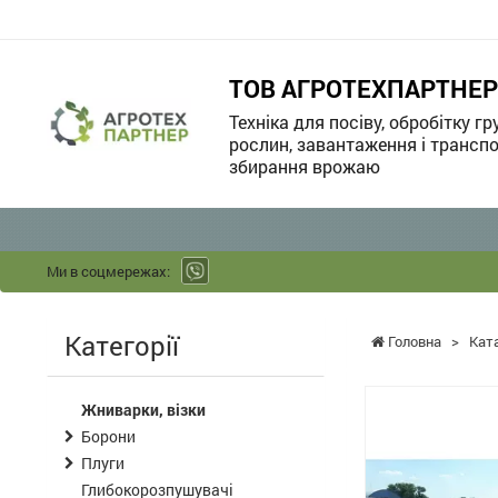
ТОВ АГРОТЕХПАРТНЕР
Техніка для посіву, обробітку гр
рослин, завантаження і транспо
збирання врожаю
Ми в соцмережах:
Категорії
Головна
>
Кат
Жниварки, візки
Борони
Плуги
Глибокорозпушувачі