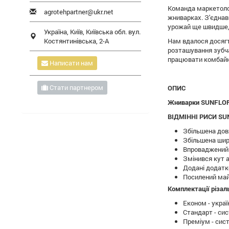
Команда маркетолог
agrotehpartner@ukr.net
жниварках. З'єднавш
урожай ще швидше, 
Україна,
Київ
,
Київська обл.
вул.
Костянтинівська, 2-А
Нам вдалося досягт
розташування зубча
працювати комбайн
Написати нам
Стати партнером
ОПИС
Жниварки SUNFLORO
ВІДМІННІ РИСИ S
Збільшена дов
Збільшена шир
Впроваджений 
Змінився кут а
Додані додатк
Посилений май
Комплектації різал
Економ - укра
Стандарт - си
Преміум - сис