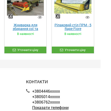
Жниварка для
Ріпаковий стіл ПРМ - 5
збирання сої та
Rape Fiore
гороху «ETTARO»
В наявності
В наявності
Уточнити ціну
Уточнити ціну
КОНТАКТИ
+3804446xxxxx
+3805014xxxxx
+3806762xxxxx
Показати телефони