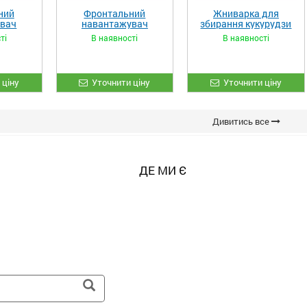
ний
Фронтальний
Жниварка для
увач
навантажувач
збирання кукурудзи
XL»
«STRONG»
ЖКИ-870
ті
В наявності
В наявності
 ціну
Уточнити ціну
Уточнити ціну
Дивитись все
ДЕ МИ Є