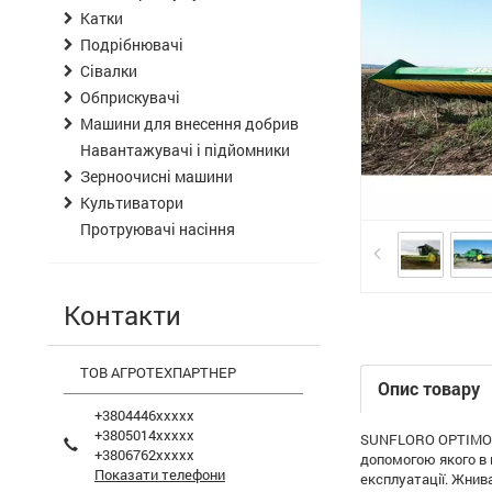
Катки
Подрібнювачі
Сівалки
Обприскувачі
Машини для внесення добрив
Навантажувачі і підйомники
Зерноочисні машини
Культиватори
Протруювачі насіння
Контакти
ТОВ АГРОТЕХПАРТНЕР
Опис товару
+3804446xxxxx
+3805014xxxxx
SUNFLORO OPTIMO - 
+3806762xxxxx
допомогою якого в 
Показати телефони
експлуатації. Жнив