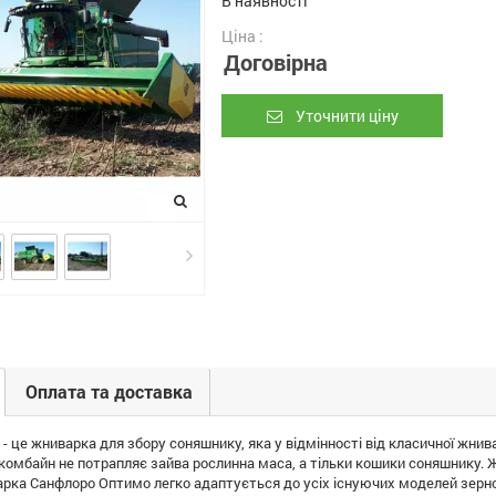
В наявності
Ціна :
Договірна
Уточнити ціну
Оплата та доставка
це жниварка для збору соняшнику, яка у відмінності від класичної жнива
комбайн не потрапляє зайва рослинна маса, а тільки кошики соняшнику. 
арка Санфлоро Оптимо легко адаптується до усіх існуючих моделей зерно