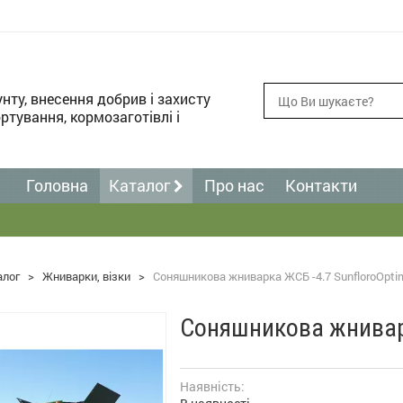
унту, внесення добрив і захисту
ртування, кормозаготівлі і
Головна
Каталог
Про нас
Контакти
алог
>
Жниварки, візки
>
Соняшникова жниварка ЖСБ -4.7 SunfloroOpti
Соняшникова жниварк
Наявність: