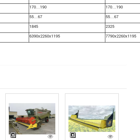
170…190
170…190
55…67
55…67
1845
2325
6390х2260х1195
7790х2260х1195