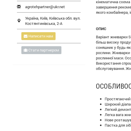
кінематична схема
agrotehpartner@ukr.net
завершення рекомен
якого комбайнера, 
Україна,
Київ
,
Київська обл.
вул.
Костянтинівська, 2-А
ОПИС
Написати нам
Варіант жниварки S
більш високу проду
соняшник у будь-як
Стати партнером
рослини. Жниварки 
рослинної маси. Ос
Використання спрощ
обслуговування. Жн
ОСОБЛИВОС
Простягаючий 
Широкий діапа
Легкий демонт
Легка вага жн
Нове розташув
Пастка для зі