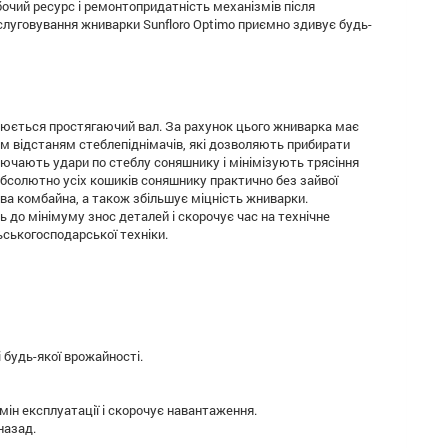
бочий ресурс і ремонтопридатність механізмів після
бслуговування жниварки Sunfloro Optimo приємно здивує будь-
влюється простягаючий вал. За рахунок цього жниварка має
м відстаням стеблепіднімачів, які дозволяють прибирати
лючають удари по стеблу соняшнику і мінімізують трясіння
бсолютно усіх кошиків соняшнику практично без зайвої
ва комбайна, а також збільшує міцність жниварки.
 до мінімуму знос деталей і скорочує час на технічне
ьськогосподарської техніки.
 будь-якої врожайності.
ін експлуатації і скорочує навантаження.
назад.