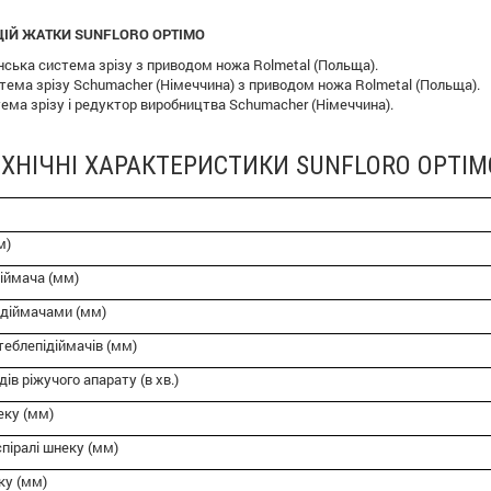
ІЙ ЖАТКИ SUNFLORO OPTIMO
нська система зрізу з приводом ножа Rolmetal (Польща).
стема зрізу Schumacher (Німеччина) з приводом ножа Rolmetal (Польща).
ема зрізу і редуктор виробництва Schumacher (Німеччина).
ЕХНІЧНІ ХАРАКТЕРИСТИКИ SUNFLORO OPTIM
м)
іймача (мм)
ідіймачами (мм)
теблепідіймачів (мм)
ів ріжучого апарату (в хв.)
еку (мм)
піралі шнеку (мм)
ку (мм)