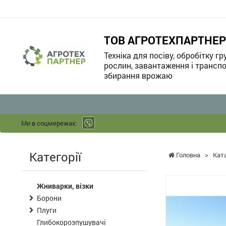
ТОВ АГРОТЕХПАРТНЕР
Техніка для посіву, обробітку гр
рослин, завантаження і транспо
збирання врожаю
Ми в соцмережах:
Категорії
Головна
>
Кат
Жниварки, візки
Борони
Плуги
Глибокорозпушувачі