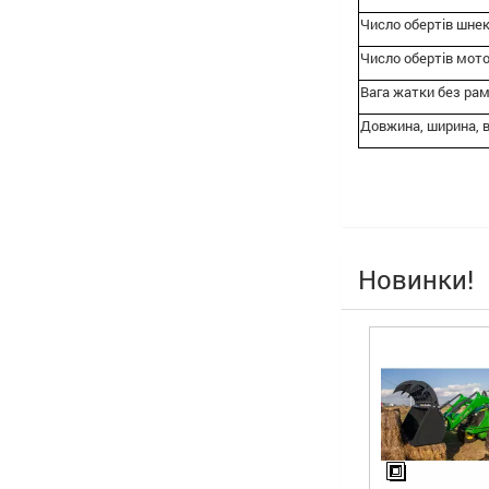
Число обертів шнеку
Число обертів мотов
Вага жатки без рамк
Довжина, ширина, 
Новинки!