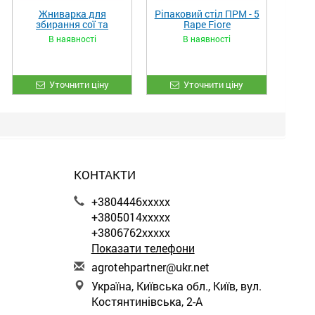
Жниварка для
Ріпаковий стіл ПРМ - 5
збирання сої та
Rape Fiore
гороху «ETTARO»
В наявності
В наявності
Уточнити ціну
Уточнити ціну
КОНТАКТИ
+3804446xxxxx
+3805014xxxxx
+3806762xxxxx
Показати телефони
a
gro
teh
par
tne
r@u
kr.
net
Україна, Київська обл., Київ, вул.
Костянтинівська, 2-А