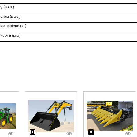
 (в хв.)
ила (в хв.)
и навіски (кг)
висота (мм)