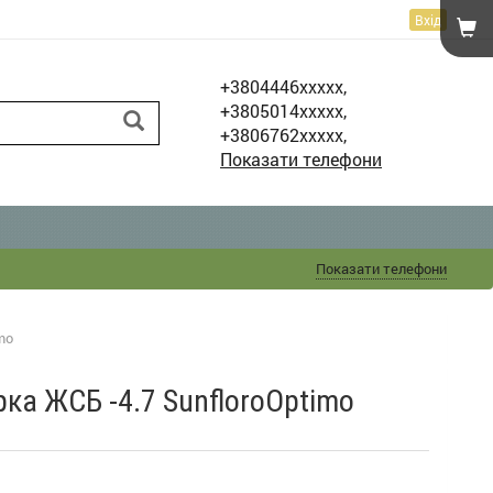
Вхід
+3804446xxxxx,
+3805014xxxxx,
+3806762xxxxx,
Показати телефони
Показати телефони
mo
а ЖСБ -4.7 SunfloroOptimo