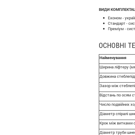
ВИДИ КОМПЛЕКТАЦ
Економ - украї
Стандарт - си
Преміум - сист
ОСНОВНІ Т
Найменування
Ширина ліфтеру (м
Довжина стеблепід
Зазор між стеблеп
Відстань по осям с
Число подвійних ход
Діаметр спіралі шн
Крок між витками с
Діаметр труби шне