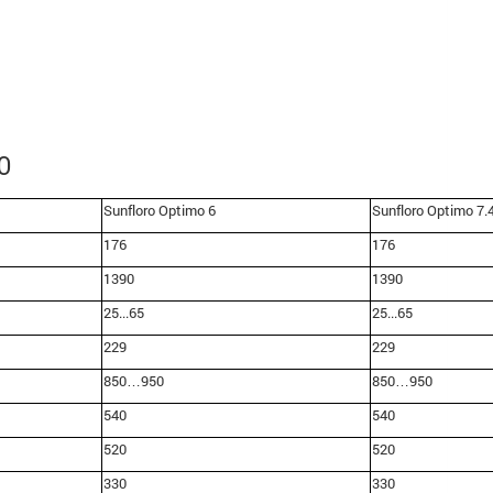
O
Sunfloro Optimo 6
Sunfloro Optimo 7.
176
176
1390
1390
25...65
25...65
229
229
850…950
850…950
540
540
520
520
330
330