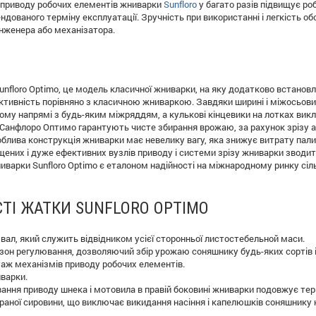
 приводу робочих елементів жниварки
Sunfloro
у багато разів підвищує ро
дованого терміну експлуатації. Зручність при використанні і легкість о
інженера або механізатора.
unfloro Optimo, це модель класичної жниварки, на яку додатково встано
ктивність порівняно з класичною жниваркою. Завдяки ширині і міжосьови
ому напрямі з будь-яким міжряддям, а кулькові кінцевики на лотках вик
Санфлоро Оптимо гарантують чисте збирання врожаю, за рахунок зрізу а
облива конструкція жниварки має невелику вагу, яка знижує витрату пали
ених і дуже ефективних вузлів приводу і системи зрізу жниварки зводить
иварки Sunfloro Optimo є еталоном надійності на міжнародному ринку сіл
ТІ ЖАТКИ SUNFLORO OPTIMO
вал, який служить відвідником усієї сторонньої листостебельной маси.
зон регулювання, дозволяючий збір урожаю соняшнику будь-яких сортів і
аж механізмів приводу робочих елементів.
иварки.
ання приводу шнека і мотовила в правій боковині жниварки подовжує терм
браної сировини, що виключає викидання насіння і капелюшків соняшнику 