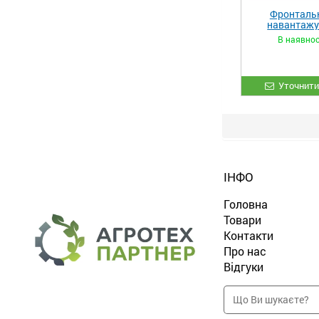
Фронталь
навантаж
«STRONG 
В наявнос
Уточнити
ІНФО
Головна
Товари
Контакти
Про нас
Відгуки