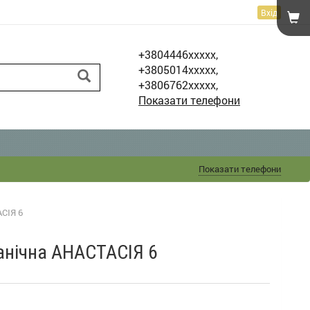
Вхід
+3804446xxxxx,
+3805014xxxxx,
+3806762xxxxx,
Показати телефони
Показати телефони
АСІЯ 6
анічна АНАСТАСІЯ 6