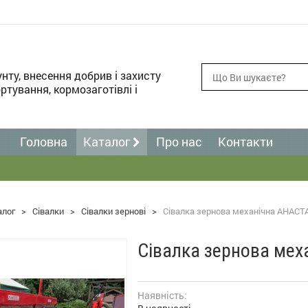
унту, внесення добрив і захисту
ртування, кормозаготівлі і
Головна
Каталог
Про нас
Контакти
алог
>
Сівалки
>
Сівалки зернові
>
Сівалка зернова механічна АНАСТ
Сівалка зернова мех
Наявність: