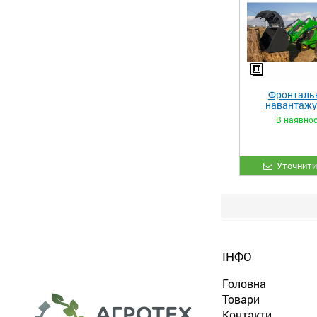
Фронталь
навантаж
«STRONG 
В наявнос
Уточнити
ІНФО
Головна
Товари
Контакти