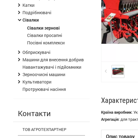
Катки
Подрібнювачі
Сівалки
Сівалки зернові
Сівалки просапні
Посівні комплекси
Обприскувачі
Машини для внесення добрив
Навантажувачі і підйомники
Зерноочисні машини
Культиватори
Протруювачі насіння
Характерис
Контакти
Країна виробник
:
Ук
Агрегація
:
для трак
ТОВ АГРОТЕХПАРТНЕР
Опис товару