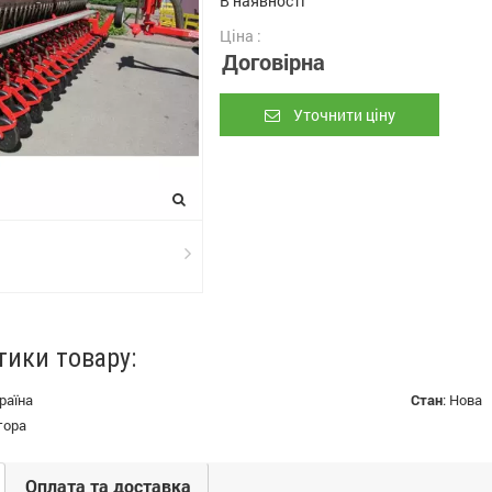
В наявності
Ціна :
Договірна
Уточнити ціну
тики товару:
раїна
Стан
:
Нова
тора
Оплата та доставка