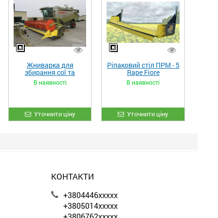
Жниварка для
Ріпаковий стіл ПРМ - 5
збирання сої та
Rape Fiore
гороху «ETTARO»
В наявності
В наявності
Уточнити ціну
Уточнити ціну
КОНТАКТИ
+3804446xxxxx
+3805014xxxxx
+3806762xxxxx