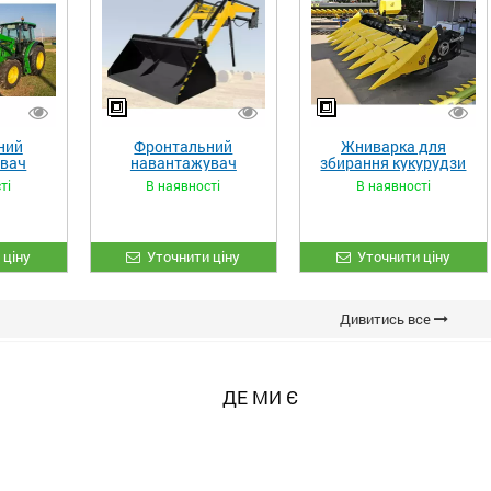
ний
Фронтальний
Жниварка для
увач
навантажувач
збирання кукурудзи
XL»
«STRONG»
ЖКИ-870
ті
В наявності
В наявності
 ціну
Уточнити ціну
Уточнити ціну
Дивитись все
ДЕ МИ Є