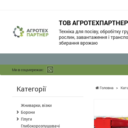
ТОВ АГРОТЕХПАРТНЕР
Техніка для посіву, обробітку гр
рослин, завантаження і транспо
збирання врожаю
Ми в соцмережах:
Категорії
Головна
>
Кат
Жниварки, візки
Борони
Плуги
Глибокорозпушувачі