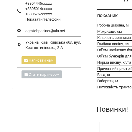
+3804446xxxxx
+3805014xxxxx
+3806762xxxxx
ПОКАЗНИК
Показати телефони
Робоча ширина, м
agrotehpartner@ukr.net
Міжряддя, см
Кількість сошників
Україна,
Київ
,
Київська обл.
вул.
Глибина висіву, см
Костянтинівська, 2-А
Об’єм насіневих бун
Об’єм бункерів для
Написати нам
Норма висіву, кг/га
Причепний пристрі
Стати партнером
Вага, кг
Габарити, м
Потужність трактор
Новинки!