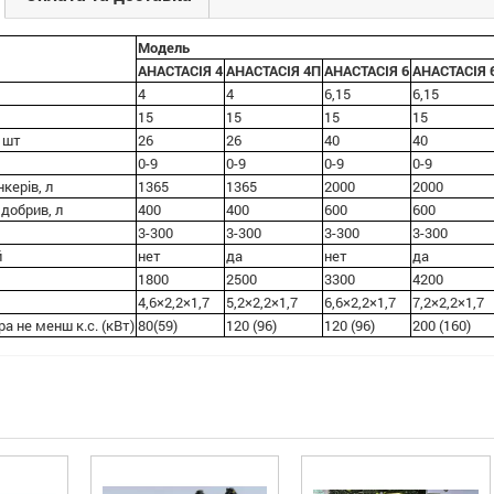
Модель
АНАСТАСІЯ 4
АНАСТАСІЯ 4П
АНАСТАСІЯ 6
АНАСТАСІЯ 
4
4
6,15
6,15
15
15
15
15
, шт
26
26
40
40
0-9
0-9
0-9
0-9
керів, л
1365
1365
2000
2000
 добрив, л
400
400
600
600
3-300
3-300
3-300
3-300
й
нет
да
нет
да
1800
2500
3300
4200
4,6×2,2×1,7
5,2×2,2×1,7
6,6×2,2×1,7
7,2×2,2×1,7
а не менш к.с. (кВт)
80(59)
120 (96)
120 (96)
200 (160)