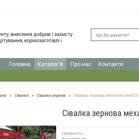
унту, внесення добрив і захисту
ртування, кормозаготівлі і
Головна
Каталог
Про нас
Контакти
алог
>
Сівалки
>
Сівалки зернові
>
Сівалка зернова механічна АНАСТ
Сівалка зернова мех
Наявність: