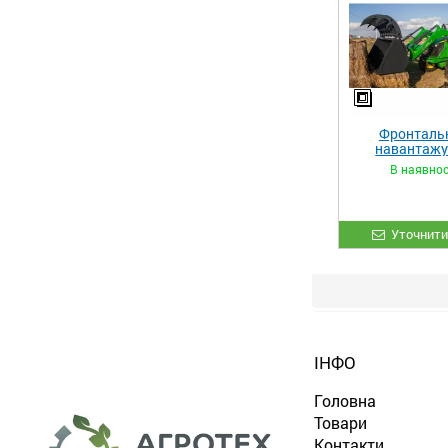
Фронталь
навантаж
«STRONG 
В наявнос
Уточнити
ІНФО
Головна
Товари
Контакти