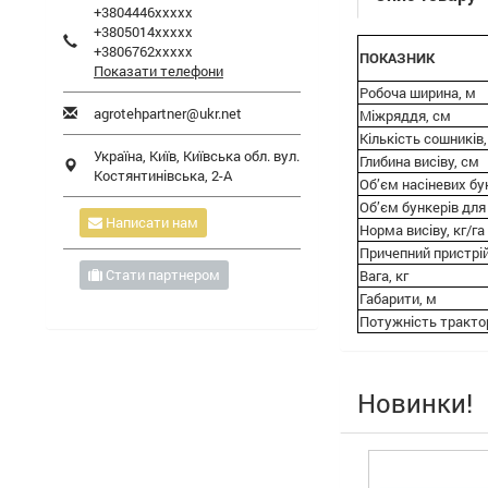
+3804446xxxxx
+3805014xxxxx
+3806762xxxxx
ПОКАЗНИК
Показати телефони
Робоча ширина, м
agrotehpartner@ukr.net
Міжряддя, см
Кількість сошників
Україна,
Київ
,
Київська обл.
вул.
Глибина висіву, см
Костянтинівська, 2-А
Об’єм насіневих бун
Об’єм бункерів для
Написати нам
Норма висіву, кг/га
Причепний пристрі
Стати партнером
Вага, кг
Габарити, м
Потужність трактор
Новинки!