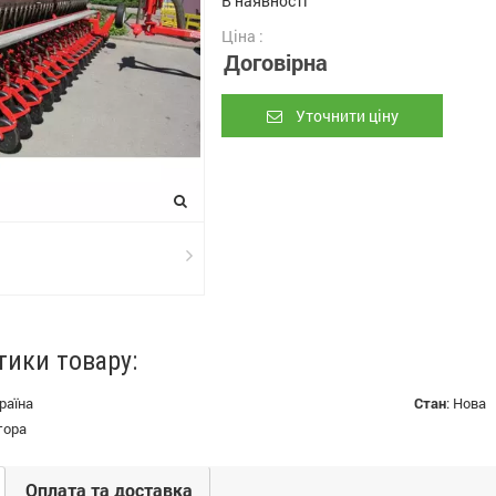
В наявності
Ціна :
Договірна
Уточнити ціну
тики товару:
раїна
Стан
:
Нова
тора
Оплата та доставка