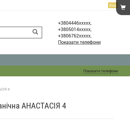
Вхід
+3804446xxxxx,
+3805014xxxxx,
+3806762xxxxx,
Показати телефони
Показати телефони
АСІЯ 4
анічна АНАСТАСІЯ 4