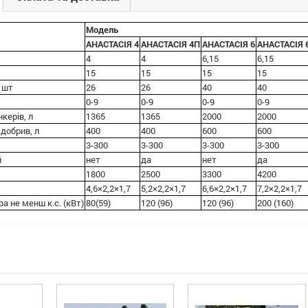
Модель
АНАСТАСІЯ 4
АНАСТАСІЯ 4П
АНАСТАСІЯ 6
АНАСТАСІЯ 
4
4
6,15
6,15
15
15
15
15
, шт
26
26
40
40
0-9
0-9
0-9
0-9
керів, л
1365
1365
2000
2000
 добрив, л
400
400
600
600
3-300
3-300
3-300
3-300
й
нет
да
нет
да
1800
2500
3300
4200
4,6×2,2×1,7
5,2×2,2×1,7
6,6×2,2×1,7
7,2×2,2×1,7
а не менш к.с. (кВт)
80(59)
120 (96)
120 (96)
200 (160)