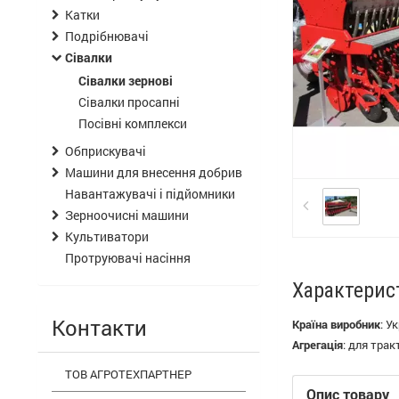
Катки
Подрібнювачі
Сівалки
Сівалки зернові
Сівалки просапні
Посівні комплекси
Обприскувачі
Машини для внесення добрив
Навантажувачі і підйомники
Зерноочисні машини
Культиватори
Протруювачі насіння
Характерис
Контакти
Країна виробник
:
Ук
Агрегація
:
для трак
ТОВ АГРОТЕХПАРТНЕР
Опис товару