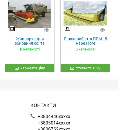
Жниварка для
Ріпаковий стіл ПРМ - 5
збирання сої та
Rape Fiore
гороху «ETTARO»
В наявності
В наявності
Уточнити ціну
Уточнити ціну
КОНТАКТИ
+3804446xxxxx
+3805014xxxxx
+3806762xxxxx