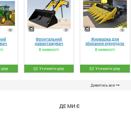
ний
Фронтальний
Жниварка для
увач
навантажувач
збирання кукурудзи
XL»
«STRONG»
ЖКИ-870
ті
В наявності
В наявності
 ціну
Уточнити ціну
Уточнити ціну
Дивитись все
ДЕ МИ Є