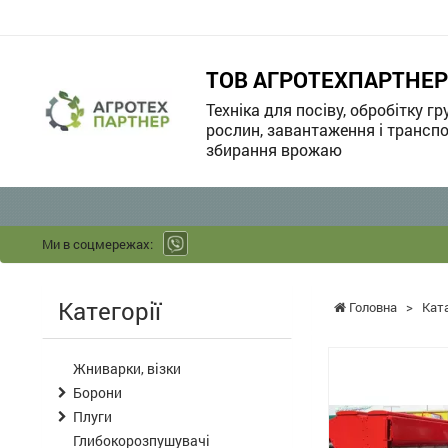
ТОВ АГРОТЕХПАРТНЕР
Техніка для посіву, обробітку гр
рослин, завантаження і транспо
збирання врожаю
Ми в соцмережах:
Категорії
Головна
>
Кат
Жниварки, візки
Борони
Плуги
Глибокорозпушувачі