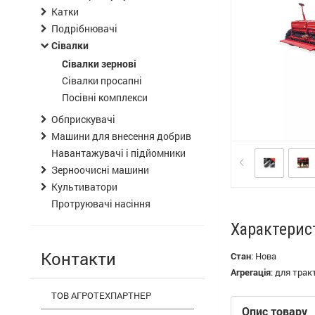
Катки
Подрібнювачі
Сівалки
Сівалки зернові
Сівалки просапні
Посівні комплекси
Обприскувачі
Машини для внесення добрив
Навантажувачі і підйомники
Зерноочисні машини
Культиватори
Протруювачі насіння
Характерис
Контакти
Стан
:
Нова
Агрегація
:
для трак
ТОВ АГРОТЕХПАРТНЕР
Опис товару