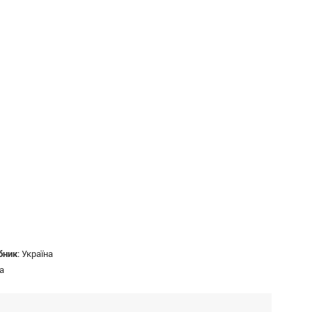
бник
:
Україна
а