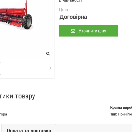
В наявності
Ціна :
Договірна
Уточнити ціну
тики товару:
Країна виро
тора
Тип
:
Причіпн
Оплата та доставка