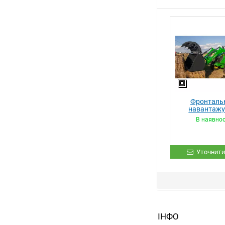
Фронталь
навантаж
«STRONG 
В наявнос
Уточнити
ІНФО