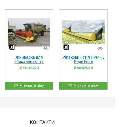
Жниварка для
Ріпаковий стіл ПРМ - 5
збирання сої та
Rape Fiore
гороху «ETTARO»
В наявності
В наявності
Уточнити ціну
Уточнити ціну
КОНТАКТИ