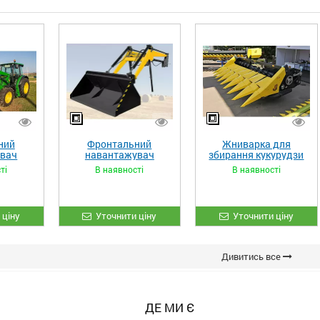
ний
Фронтальний
Жниварка для
увач
навантажувач
збирання кукурудзи
XL»
«STRONG»
ЖКИ-870
ті
В наявності
В наявності
 ціну
Уточнити ціну
Уточнити ціну
Дивитись все
ДЕ МИ Є