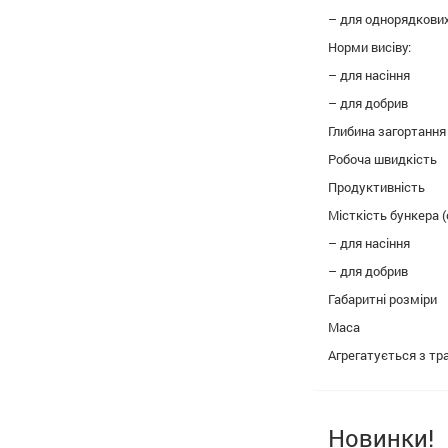
– для од
Норми висіву:
– для 
– для 
Глибина заг
Робоча 
Продукт
Місткість бункера 
– для
– для
Габаритн
Мас
Агрегатуєть
Новинки!