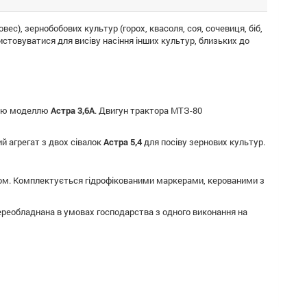
вес), зернобобових культур (горох, квасоля, соя, сочевиця, біб,
истовуватися для висіву насіння інших культур, близьких до
овою моделлю
Астра 3,6А
. Двигун трактора МТЗ-80
 агрегат з двох сівалок
Астра 5,4
для посіву зернових культур.
обом. Комплектується гідрофікованими маркерами, керованими з
ереобладнана в умовах господарства з одного виконання на