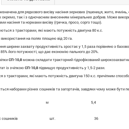
изначена для рядкового висіву насіння зернових (пшениця, жито, ячмінь, о
 як окремо, так і з одночасним внесенням мінеральних добрив. Може викор
ми насіння та нормами висіву (гречка, просо, сорго тощо).
ються з тракторами, які мають потужність двигуна 80 к.с.
використання на полях площею від 20 га.
ння ширини захвату продуктивність зростає у 1,5 раза порівняно з баз
85% його потужності, що дає економію пального до 20%.
чіпки
СП-10,8
можна складати тракторний гідрофікований широкозахватний
гат із зчіпкою
СП-10,8
підвищує продуктивність у 1,5-2 рази.
ся з тракторами, які мають потужність двигуна 150 к.с. причіпним спос
ться наборами різних сошників та загортачів, завдяки чому може бути п
а захвату м 5,4
норядкових сошників шт. 36