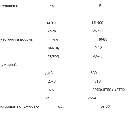
норядкових сошників см 15
насіння кг/га 15-400
добрив кг/га 25-200
ортання насіння та добрив мм 40-80
швидкість км/год 9-12
ивність га/год 4,9-6,5
(сумарна):
 насіння дм3 680
 добрив дм3 318
і розміри мм 2950х6750х х2750
а кг 2554
ся з тракторами потужністю к.с. от 80