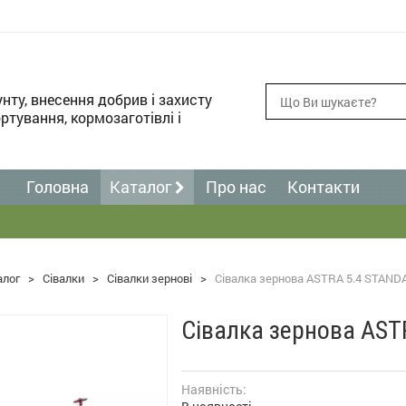
унту, внесення добрив і захисту
ртування, кормозаготівлі і
Головна
Каталог
Про нас
Контакти
алог
>
Сівалки
>
Сівалки зернові
>
Сівалка зернова ASTRA 5.4 STAND
Сівалка зернова AST
Наявність: