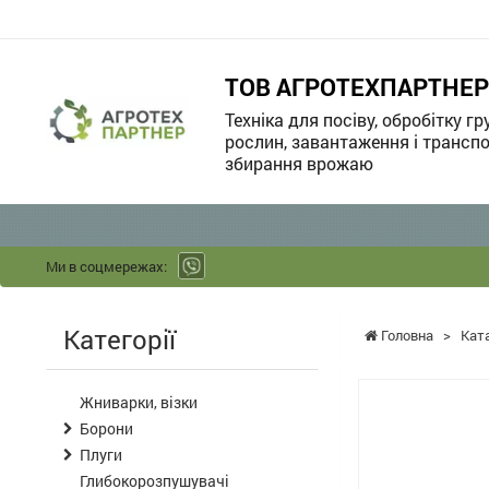
ТОВ АГРОТЕХПАРТНЕР
Техніка для посіву, обробітку гр
рослин, завантаження і транспо
збирання врожаю
Ми в соцмережах:
Категорії
Головна
>
Кат
Жниварки, візки
Борони
Плуги
Глибокорозпушувачі