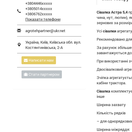
+3804446xxxxx
+3805014xxxxx
Сівалка Астра 5,4
пр
+3806762xxxxx
чина, нут, люпин),
Показати телефони
зернових за розміра
agrotehpartner@ukr.net
Усі
сівалки
агрегату
Рекомендовано для 
Україна,
Київ
,
Київська обл.
вул.
Костянтинівська, 2-А
За рахунок збільше
завантажується до 
Написати нам
При використанні з
Двосівалковий агре
Стати партнером
Зчіпка агрегатуєть
кабіни трактора.
Сівалка
комплектує
інше
Ширин
Кількість рядків
– для од
Ширина міжряддя: