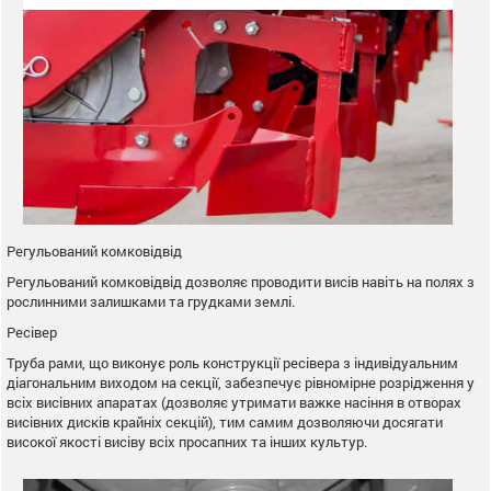
Регульований комковідвід
Регульований комковідвід дозволяє проводити висів навіть на полях з
рослинними залишками та грудками землі.
Ресівер
Труба рами, що виконує роль конструкції ресівера з індивідуальним
діагональним виходом на секції, забезпечує рівномірне розрідження у
всіх висівних апаратах (дозволяє утримати важке насіння в отворах
висівних дисків крайніх секцій), тим самим дозволяючи досягати
високої якості висіву всіх просапних та інших культур.