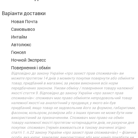
Варіанти доставки
Новая Почта
Самовывоз
Интайм
Автолюкс
Гюнсел
Ночной Экспресс
Повернення і обмін
Відповідно до закону України «про захист прав споживачів» ви
можете протягом 14 днів з моменту покупки повернути або обміняти
товар, придбаний в магазині, за умови виконання всіх норм
передбачених законом. Умови обміну / повернення товару належної
якості стаття 9. Відповідно до закону України «про захист прав
споживачів»: споживач має право обміняти непродовольчий товар
належної якості на аналогічний у продавця, у якого він був
придбаний, якщо товар не задовольнив його за формою, габаритами,
фасоном, кольором, розміром або з інших причин не може бути ним
використаний за призначенням. Споживач має право на обмін
товару належної якості протягом чотирнадцяти днів, не рахуючи дня
покупки. споживач (термін вживається в такому значенні згідно
статті 1. п.22 закону України «про захист прав споживачів») – фізична
особа, яка купує, замовляє, використовує або має намір придбати чи