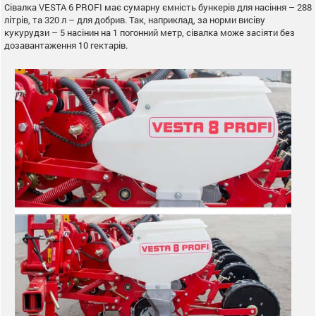
Сівалка VESTA 6 PROFI має сумарну ємність бункерів для насіння – 288
літрів, та 320 л – для добрив. Так, наприклад, за норми висіву
кукурудзи – 5 насінин на 1 погонний метр, сівалка може засіяти без
дозавантаження 10 гектарів.