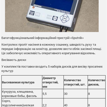
Багатофункціональний інформаційний пристрій «Sputnik»
Контролює проліт насіння в кожному сошнику, швидкість руху та
передає інформацію на монітор, дозволяє вести облік засіяної площі.
Це забезпечує можливість оперативного коригування відхилень.
Висівають диски
У комплектів поставки входить 5 наборів дисків для висіву просапних
культур
Диаметр
Количество
Количество
Высеваемая культура
отверстий,
отверстий, шт.
дисков,
мм
Кукуруза, клещевина,
5,5
30
8
кормовые бобы, фасоль
Сорго,
подсолнечник(мелкая
2,2
40
8