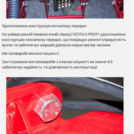
Удосконалена конструкція механізму передач
На універсальній пневматичній сівалці VESTA 6 PROFI удосконалено
конструкцію механізму передач, що покращує ремонтопридатність
вузла та забезпечує ширший діапазон норми висіву насіння.
Металовироби високої міцності
Застосування металовиробів з класом міцності не нижче 8.8
забезпечує надійність та довговічність експлуатації.