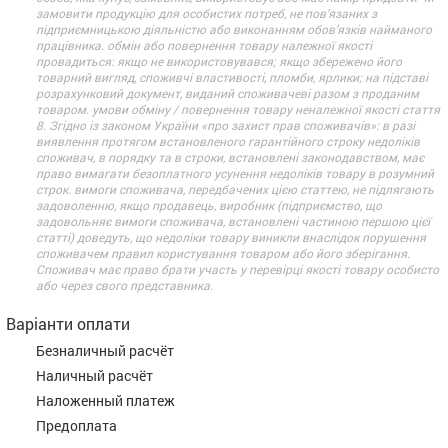
замовити продукцію для особистих потреб, не пов’язаних з
підприємницькою діяльністю або виконанням обов’язків найманого
працівника. обмін або повернення товару належної якості
провадиться: якщо не використовувався; якщо збережено його
товарний вигляд, споживчі властивості, пломби, ярлики; на підставі
розрахунковий документ, виданий споживачеві разом з проданим
товаром. умови обміну / повернення товару неналежної якості стаття
8. Згідно із законом України «про захист прав споживачів»: в разі
виявлення протягом встановленого гарантійного строку недоліків
споживач, в порядку та в строки, встановлені законодавством, має
право вимагати безоплатного усунення недоліків товару в розумний
строк. вимоги споживача, передбачених цією статтею, не підлягають
задоволенню, якщо продавець, виробник (підприємство, що
задовольняє вимоги споживача, встановлені частиною першою цієї
статті) доведуть, що недоліки товару виникли внаслідок порушення
споживачем правил користування товаром або його зберігання.
Споживач має право брати участь у перевірці якості товару особисто
або через свого представника.
Варіанти оплати
Безналичный расчёт
Наличный расчёт
Наложенный платеж
Предоплата