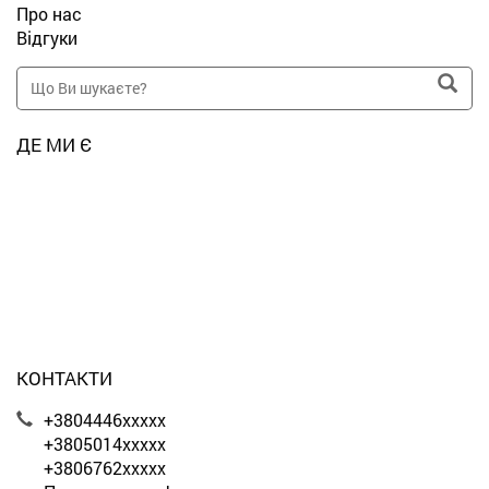
Про нас
Відгуки
ДЕ МИ Є
КОНТАКТИ
+3804446xxxxx
+3805014xxxxx
+3806762xxxxx