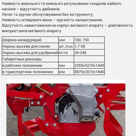
Наявність верхнього та нижнього регульованих скидачів зайвого
насіння – відсутність двійників;
Легке та зручне обслуговування без інструменту;
Наявність оглядового вікна – зручність налаштування;
Відсутність навантаження на корпус висівного апарату – довговічність
використання висівного апарату.
Ширина междурядий
мм
700, 750
Нормы высева для семян
шт./п.м.
1,7-58
Нормы высева для удобрений
кг/га
24-248
Габаритные размеры
в рабочем положении
мм
2355х5270х1445
в транспортном положении
мм
5870х2010х1840