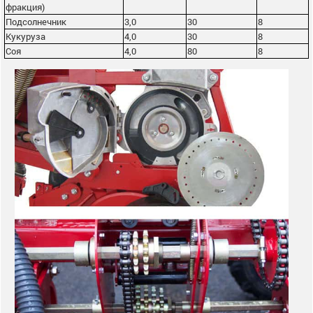
фракция)
Подсолнечник
3,0
30
8
Кукуруза
4,0
30
8
Соя
4,0
80
8