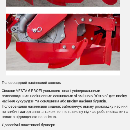
Полозовидний насіннєвий сошник
Сівалки VESTA 6 PROFI укомплектовані універсальними
полозовидними насіннєвими сошниками зі змінною "п'ятою" для висіву
насіння кукурудзи та соняшника або висіву насіння буряків.
Полозовидний насіннєвий сошник забезпечує якісну розкладку насіння
по глибині загортання, а також точність висіву під час роботи сівалки на
полях з підвищеною вологістю.
Довговічні пластикові бункери