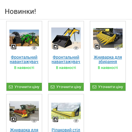
Новинки!
Фронтальний
Фронтальний
Жниварка для
навантажувач
навантажувач
збирання
«STRONG XL»
«STRONG»
кукурудзи
В наявності
В наявності
В наявності
ЖКИ-870
Уточнити ціну
Уточнити ціну
Уточнити ціну
Жниварка для
Ріпаковий стіл