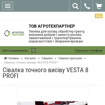
Вхід
ТОВ АГРОТЕХПАРТНЕР
Техніка для посіву, обробітку грунту,
внесення добрив і захисту рослин,
завантаження і транспортування,
кормозаготівлі і збирання врожаю
Ми в соцмережах:
Показати телефони
Головна
>
Каталог
>
Сівалки
>
Сівалки просапні
>
Сівалка точного висіву VESTA 8 PROFI
Сівалка точного висіву VESTA 8
PROFI