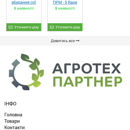
збирання сої
ПРМ - 5 Rape
та гороху
Fiore
В наявності
В наявності
«ETTARO»
Уточнити ціну
Уточнити ціну
Дивитись все
ІНФО
Головна
Товари
Контакти