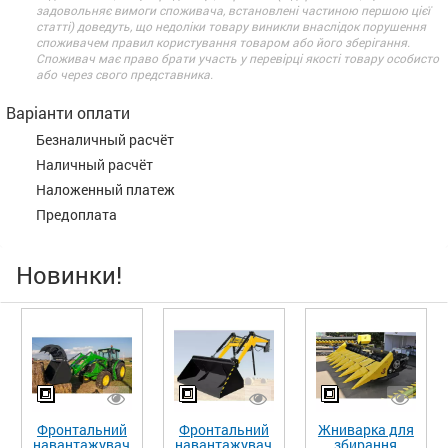
задовольняє вимоги споживача, встановлені частиною першою цієї
статті) доведуть, що недоліки товару виникли внаслідок порушення
споживачем правил користування товаром або його зберігання.
Споживач має право брати участь у перевірці якості товару особисто
або через свого представника.
Варіанти оплати
Безналичный расчёт
Наличный расчёт
Наложенный платеж
Предоплата
Новинки!
Фронтальний
Фронтальний
Жниварка для
навантажувач
навантажувач
збирання