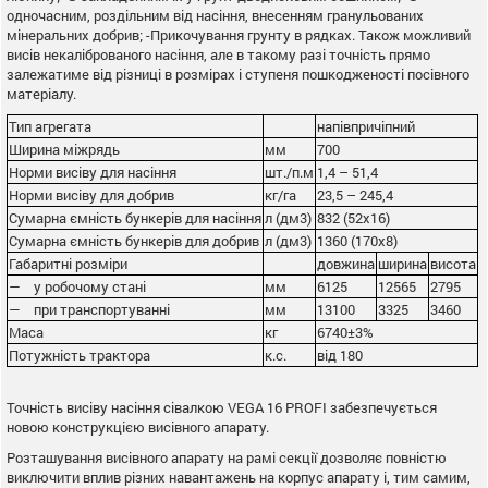
одночасним, роздільним від насіння, внесенням гранульованих
мінеральних добрив; -Прикочування грунту в рядках. Також можливий
висів некаліброваного насіння, але в такому разі точність прямо
залежатиме від різниці в розмірах і ступеня пошкодженості посівного
матеріалу.
Тип агрегата
напівпричіпний
Ширина міжрядь
мм
700
Норми висіву для насіння
шт./п.м
1,4 – 51,4
Норми висіву для добрив
кг/га
23,5 – 245,4
Сумарна ємність бункерів для насіння
л (дм3)
832 (52х16)
Сумарна ємність бункерів для добрив
л (дм3)
1360 (170х8)
Габаритні розміри
довжина
ширина
висота
— у робочому стані
мм
6125
12565
2795
— при транспортуванні
мм
13100
3325
3460
Маса
кг
6740±3%
Потужність трактора
к.с.
від 180
Точність висіву насіння сівалкою VEGA 16 PROFI забезпечується
новою конструкцією висівного апарату.
Розташування висівного апарату на рамі секції дозволяє повністю
виключити вплив різних навантажень на корпус апарату і, тим самим,