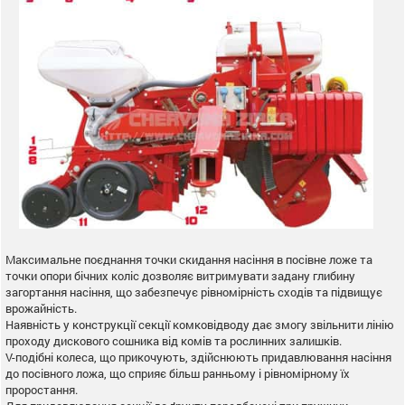
Максимальне поєднання точки скидання насіння в посівне ложе та
точки опори бічних коліс дозволяє витримувати задану глибину
загортання насіння, що забезпечує рівномірність сходів та підвищує
врожайність.
Наявність у конструкції секції комковідводу дає змогу звільнити лінію
проходу дискового сошника від комів та рослинних залишків.
V-подібні колеса, що прикочують, здійснюють придавлювання насіння
до посівного ложа, що сприяє більш ранньому і рівномірному їх
проростання.