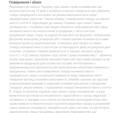
Повернення і обмін
Відповідно до закону України «про захист прав споживачів» ви
можете протягом 14 днів з моменту покупки повернути або обміняти
товар, придбаний в магазині, за умови виконання всіх норм
передбачених законом. Умови обміну / повернення товару належної
якості стаття 9. Відповідно до закону України «про захист прав
споживачів»: споживач має право обміняти непродовольчий товар
належної якості на аналогічний у продавця, у якого він був
придбаний, якщо товар не задовольнив його за формою, габаритами,
фасоном, кольором, розміром або з інших причин не може бути ним
використаний за призначенням. Споживач має право на обмін
товару належної якості протягом чотирнадцяти днів, не рахуючи дня
покупки. споживач (термін вживається в такому значенні згідно
статті 1. п.22 закону України «про захист прав споживачів») – фізична
особа, яка купує, замовляє, використовує або має намір придбати чи
замовити продукцію для особистих потреб, не пов’язаних з
підприємницькою діяльністю або виконанням обов’язків найманого
працівника. обмін або повернення товару належної якості
провадиться: якщо не використовувався; якщо збережено його
товарний вигляд, споживчі властивості, пломби, ярлики; на підставі
розрахунковий документ, виданий споживачеві разом з проданим
товаром. умови обміну / повернення товару неналежної якості стаття
8. Згідно із законом України «про захист прав споживачів»: в разі
виявлення протягом встановленого гарантійного строку недоліків
споживач, в порядку та в строки, встановлені законодавством, має
право вимагати безоплатного усунення недоліків товару в розумний
строк. вимоги споживача, передбачених цією статтею, не підлягають
задоволенню, якщо продавець, виробник (підприємство, що