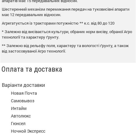
апаратів має 15 передавальних відносин.
Шестеренний механізм перемикання передач на туковисівні апарати
має 12 передавальних відносин.
Агрегатується із тракторами потужністю ** к.с. від 80 до 120
* Залежно від висівається культури, обраних норм висіву, обраної Агро
технології та характеру ґрунту.
** Залежно від рельєфу поля, характеру та вологості ґрунту, а також
від застосовуваної Агро технології.
Оплата та доставка
Варіанти доставки
Новая Почта
Самовывоз
Интайм
Автолюкс
Гюнсел
Ночной Экспресс