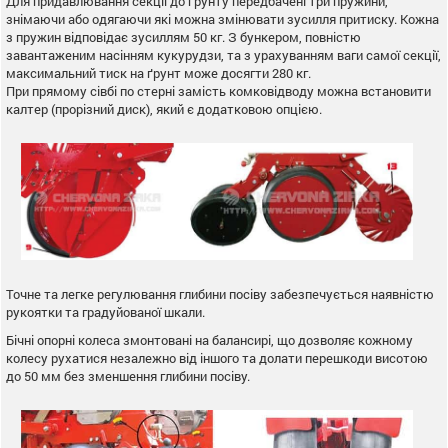
Для придавлювання секції до ґрунту передбачені три пружини,
знімаючи або одягаючи які можна змінювати зусилля притиску. Кожна
з пружин відповідає зусиллям 50 кг. З бункером, повністю
завантаженим насінням кукурудзи, та з урахуванням ваги самої секції,
максимальний тиск на ґрунт може досягти 280 кг.
При прямому сівбі по стерні замість комковідводу можна встановити
калтер (прорізний диск), який є додатковою опцією.
Точне та легке регулювання глибини посіву забезпечується наявністю
рукоятки та градуйованої шкали.
Бічні опорні колеса змонтовані на балансирі, що дозволяє кожному
колесу рухатися незалежно від іншого та долати перешкоди висотою
до 50 мм без зменшення глибини посіву.