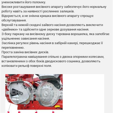
унеможливити його поломку.
Високе розташування висівного апарату забезпечує його нормальну
роботу навіть за наявності рослинних залишків.
Відкриється, а не знімна кришка висівного апарату спрощує
обслуговування.
Верхній та нижній скидачі зайвого насіння дозволяють виключити
«двійники» та здійснити одне зернове дозування насіння.
З боку паркану на висівному диску тирована ворошилка, яка запобігає
ущільненню зависання насіння.
Заслінка регулює рівень насіння в забірній камері, перешкоджає її
переповненню.
Проста заміна висівних дисків.
Паралелограмна навішування спільно з двома опорними колесами,
встановленими з обох боків дводискового сошника, дозволяють
копіювати рельєф поверхні поля.