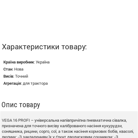
Характеристики товару:
Країна виробник
:
Україна
Стан
:
Нова
Висів
:
Точний
Агрегація
:
для трактора
Опис товару
VEGA 16 PROFI – універсальна напівпричіпна пневматична сівалка,
призначена для точного висіву каліброваного насіння кукурудзи,
соняшника, рицини, сорго, сої, а також насіння кормових бобів, квасолі,
люпину; -З закладенням їх у ґрунт дводисковим сошником; -З