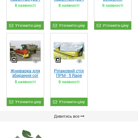
«STRONG XL»
«STRONG»
кукурудзи
В наявності
В наявності
В наявності
ЖКИ-870
Уточнити ціну
Уточнити ціну
Уточнити ціну
Жниварка для
Ріпаковий стіл
збирання сої
ПРМ - 5 Rape
та гороху
Fiore
В наявності
В наявності
«ETTARO»
Уточнити ціну
Уточнити ціну
Дивитись все