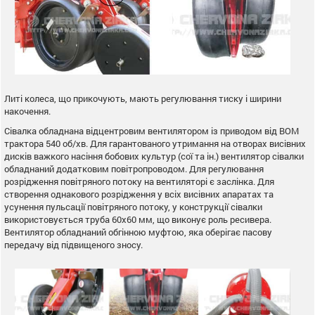
Литі колеса, що прикочують, мають регулювання тиску і ширини
накочення.
Сівалка обладнана відцентровим вентилятором із приводом від ВОМ
трактора 540 об/хв. Для гарантованого утримання на отворах висівних
дисків важкого насіння бобових культур (сої та ін.) вентилятор сівалки
обладнаний додатковим повітропроводом. Для регулювання
розрідження повітряного потоку на вентиляторі є заслінка. Для
створення однакового розрідження у всіх висівних апаратах та
усунення пульсації повітряного потоку, у конструкції сівалки
використовується труба 60х60 мм, що виконує роль ресивера.
Вентилятор обладнаний обгінною муфтою, яка оберігає пасову
передачу від підвищеного зносу.