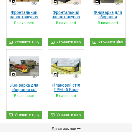
Фронтальний
Фронтальний
Жниварка для
навантажувач
навантажувач
збирання
«STRONG XL»
«STRONG»
кукурудзи
В наявності
В наявності
В наявності
ЖКИ-870
Уточнити ціну
Уточнити ціну
Уточнити ціну
Жниварка для
Ріпаковий стіл
збирання сої
ПРМ - 5 Rape
та гороху
Fiore
В наявності
В наявності
«ETTARO»
Уточнити ціну
Уточнити ціну
Дивитись все