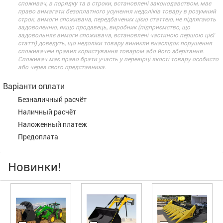
споживач, в порядку та в строки, встановлені законодавством, має
право вимагати безоплатного усунення недоліків товару в розумний
строк. вимоги споживача, передбачених цією статтею, не підлягають
задоволенню, якщо продавець, виробник (підприємство, що
задовольняє вимоги споживача, встановлені частиною першою цієї
статті) доведуть, що недоліки товару виникли внаслідок порушення
споживачем правил користування товаром або його зберігання.
Споживач має право брати участь у перевірці якості товару особисто
або через свого представника.
Варіанти оплати
Безналичный расчёт
Наличный расчёт
Наложенный платеж
Предоплата
Новинки!