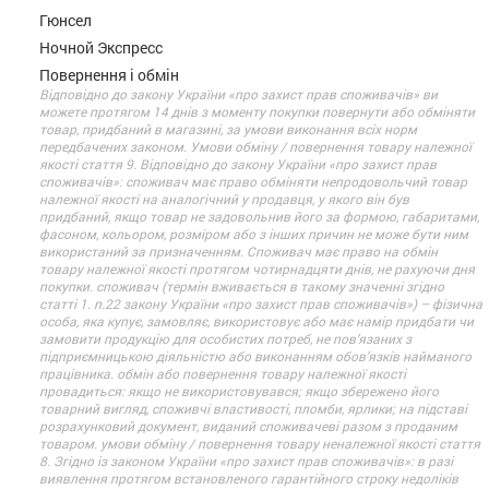
Гюнсел
Ночной Экспресс
Повернення і обмін
Відповідно до закону України «про захист прав споживачів» ви
можете протягом 14 днів з моменту покупки повернути або обміняти
товар, придбаний в магазині, за умови виконання всіх норм
передбачених законом. Умови обміну / повернення товару належної
якості стаття 9. Відповідно до закону України «про захист прав
споживачів»: споживач має право обміняти непродовольчий товар
належної якості на аналогічний у продавця, у якого він був
придбаний, якщо товар не задовольнив його за формою, габаритами,
фасоном, кольором, розміром або з інших причин не може бути ним
використаний за призначенням. Споживач має право на обмін
товару належної якості протягом чотирнадцяти днів, не рахуючи дня
покупки. споживач (термін вживається в такому значенні згідно
статті 1. п.22 закону України «про захист прав споживачів») – фізична
особа, яка купує, замовляє, використовує або має намір придбати чи
замовити продукцію для особистих потреб, не пов’язаних з
підприємницькою діяльністю або виконанням обов’язків найманого
працівника. обмін або повернення товару належної якості
провадиться: якщо не використовувався; якщо збережено його
товарний вигляд, споживчі властивості, пломби, ярлики; на підставі
розрахунковий документ, виданий споживачеві разом з проданим
товаром. умови обміну / повернення товару неналежної якості стаття
8. Згідно із законом України «про захист прав споживачів»: в разі
виявлення протягом встановленого гарантійного строку недоліків