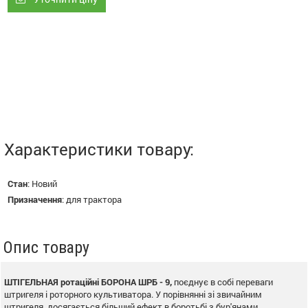
Характеристики товару:
Стан
:
Новий
Призначення
:
для трактора
Опис товару
ШТІГЕЛЬНАЯ ротаційні БОРОНА ШРБ - 9,
поєднує в собі переваги
штригеля і роторного культиватора. У порівнянні зі звичайним
штригеля, досягається більший ефект в боротьбі з бур'янами,