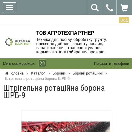
Вхід
ТОВ АГРОТЕХПАРТНЕР
Техніка для посіву, обробітку грунту,
внесення добрив і захисту рослин,
завантаження і транспортування,
кормозаготівлі і збирання врожаю
Ми в соцмережах:
Показати телефони
Головна
>
Каталог
>
Борони
>
Борони ротаційні
>
Штрігельна ротаційна борона ШРБ-9
Штрігельна ротаційна борона
ШРБ-9