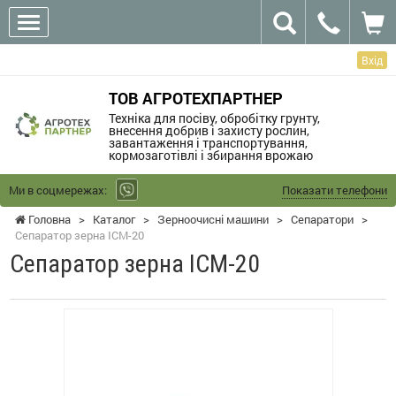
Вхід
ТОВ АГРОТЕХПАРТНЕР
Техніка для посіву, обробітку грунту,
внесення добрив і захисту рослин,
завантаження і транспортування,
кормозаготівлі і збирання врожаю
Ми в соцмережах:
Показати телефони
Головна
>
Каталог
>
Зерноочисні машини
>
Сепаратори
>
Сепаратор зерна ІСМ-20
Сепаратор зерна ІСМ-20