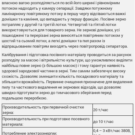
власною вагою розподіляється по всій його ширині і рівномірним
потоком надходить у камеру сепарації. Завдяки потужному
ламінарному повітряному потоку в першу чергу відсіваються важкі
домішки та каміння, що випадають у першу фракцію. Посівне зерно
потрапляє у другий та третій лотки. Четвертий та п'ятий лотки
використовуються для товарного зерна. Не зернові домішки, усі
пошкоджені та перерізані зерна виносяться повітряним потоком у
шостий та сьомий лотки, а легкі домішки та пил разом із
відпрацьованим повітрям виходять через повітропровід сепаратора.
Калібрування і підготовка посівного матеріалу проводиться за рахунок
розподілу за масою і вітрильністю культури, що уможливлює виділити
найбільш повне зерно (з більшою масою) і тому гарантує наявність
здорової зародкової частини в зерні. Тим самим забезпечує високу
схожість. Дозволяє зменшити кількість посадкового матеріалу та
збільшити врожайність. Первинне очищення призначене для видалення
пилу та часткового видалення не зернових відходів, що дозволяє
швидко підготувати зерно до тимчасового зберігання перед
подальшою переробкою.
Производительность при первичной очистке
20 т/час
зерна:
Производительность при подготовке посевного
до 10 т/час
материала:
0,4 – 3 кВт/час 380В,
Потребление электроэнергии: