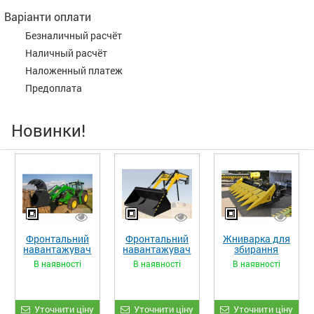
Варіанти оплати
Безналичный расчёт
Наличный расчёт
Наложенный платеж
Предоплата
Новинки!
Фронтальний
Фронтальний
Жниварка для
навантажувач
навантажувач
збирання
«STRONG XL»
«STRONG»
кукурудзи
В наявності
В наявності
В наявності
ЖКИ-870
Уточнити ціну
Уточнити ціну
Уточнити ціну