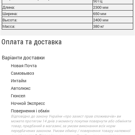
50 Гц
Длина:
2300 мм
Ширина:
650 мм
Высота:
2400 мм
Масса:
380 кг
Оплата та доставка
Варіанти доставки
Новая Почта
Самовывоз
Интайм
Автолюкс
Гюнсел
Ночной Экспресс
Повернення і обмін
Відповідно до закону України «про захист прав споживачів» ви
можете протягом 14 днів з моменту покупки повернути або обміняти
товар, придбаний в магазині, за умови виконання всіх норм
передбачених законом. Умови обміну / повернення товару належної