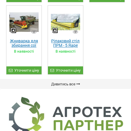
Жниварка для
Ріпаковий стіл
збирання сої
ПРМ - 5 Rape
та гороху
Fiore
В наявності
В наявності
«ETTARO»
Уточнити ціну
Уточнити ціну
Дивитись все