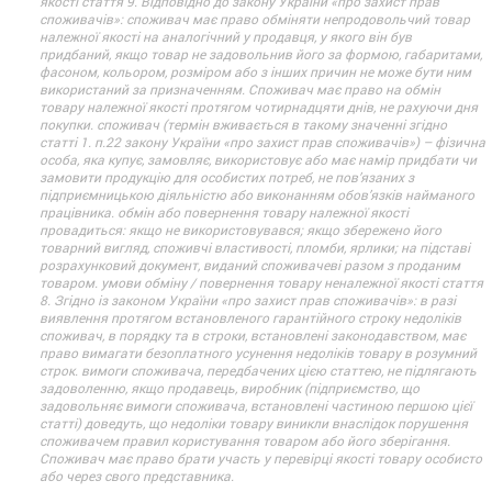
якості стаття 9. Відповідно до закону України «про захист прав
споживачів»: споживач має право обміняти непродовольчий товар
належної якості на аналогічний у продавця, у якого він був
придбаний, якщо товар не задовольнив його за формою, габаритами,
фасоном, кольором, розміром або з інших причин не може бути ним
використаний за призначенням. Споживач має право на обмін
товару належної якості протягом чотирнадцяти днів, не рахуючи дня
покупки. споживач (термін вживається в такому значенні згідно
статті 1. п.22 закону України «про захист прав споживачів») – фізична
особа, яка купує, замовляє, використовує або має намір придбати чи
замовити продукцію для особистих потреб, не пов’язаних з
підприємницькою діяльністю або виконанням обов’язків найманого
працівника. обмін або повернення товару належної якості
провадиться: якщо не використовувався; якщо збережено його
товарний вигляд, споживчі властивості, пломби, ярлики; на підставі
розрахунковий документ, виданий споживачеві разом з проданим
товаром. умови обміну / повернення товару неналежної якості стаття
8. Згідно із законом України «про захист прав споживачів»: в разі
виявлення протягом встановленого гарантійного строку недоліків
споживач, в порядку та в строки, встановлені законодавством, має
право вимагати безоплатного усунення недоліків товару в розумний
строк. вимоги споживача, передбачених цією статтею, не підлягають
задоволенню, якщо продавець, виробник (підприємство, що
задовольняє вимоги споживача, встановлені частиною першою цієї
статті) доведуть, що недоліки товару виникли внаслідок порушення
споживачем правил користування товаром або його зберігання.
Споживач має право брати участь у перевірці якості товару особисто
або через свого представника.