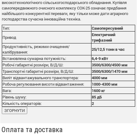
високотехнологічного сільськогосподарського обладнання. Купівля
самопередвижного очисного комплексу СОК-25 означає придбання
найбільшого конкурентної переваги, яку тільки може дати аграрного
господарства сучасна інноваційна техніка.
Тип:
Самопересувний
Електричний
Привод
трифазний
Продуктивність, режими очищення/
25/12,5
тонн в час
калібрування:
Встановлена сумарна потужність:
6,4-9 кВт
Робочі габаритні розміри, В/Д/Ш:
3500/6300/4500 мм
Транспортні габаритні розміри, В/Д/Ш:
3500/6300/1470 мм
Виліт відвантажувального транспортера:
4000 мм
Робоча регулювання висоти відвантаження:
1000-4300 мм
Вага:
1600 кг
Рівень шуму:
85 дБ
Кількість операторів:
2
ЗГОРНУТИ
Оплата та доставка