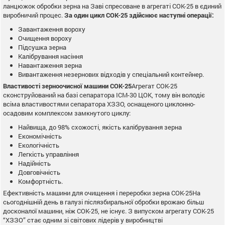
ланцюжок обробки зерна на Заві спресоване в агрегаті СОК-25 в єдиний
виробничий процес.
За один цикл СОК-25 здійснює наступні операції:
Завантаження вороху
Очищення вороху
Підсушка зерна
Калібрування насіння
Навантаження зерна
Вивантаження незернових відходів у спеціальний контейнер.
Властивості зерноочисної машини СОК-25
Агрегат СОК-25
сконструйований на базі сепаратора ІСМ-30 ЦОК, тому він володіє
всіма властивостями сепаратора ХЗЗО, оснащеного циклонно-
осадовим комплексом замкнутого циклу:
Найвища, до 98% схожості, якість калібрування зерна
Економічність
Екологічність
Легкість управління
Надійність
Довговічність
Комфортність.
Ефективність машини для очищення і переробки зерна СОК-25На
сьогоднішній день в галузі післязбиральної обробки врожаю більш
досконалої машини, ніж СОК-25, не існує. З випуском агрегату СОК-25
“ХЗЗО” стає одним зі світових лідерів у виробництві