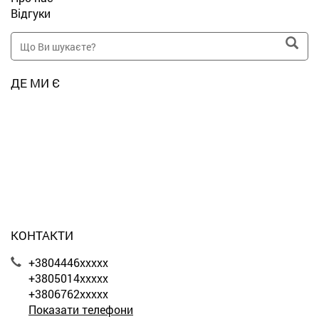
Відгуки
ДЕ МИ Є
КОНТАКТИ
+3804446xxxxx
+3805014xxxxx
+3806762xxxxx
Показати телефони