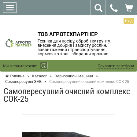
Вхід
ТОВ АГРОТЕХПАРТНЕР
Техніка для посіву, обробітку грунту,
внесення добрив і захисту рослин,
завантаження і транспортування,
кормозаготівлі і збирання врожаю
Ми в соцмережах:
Показати телефони
Головна
>
Каталог
>
Зерноочисні машини
>
Самопересувні ЗАВ
>
Самопересувний очисний комплекс СОК-25
Самопересувний очисний комплекс
СОК-25