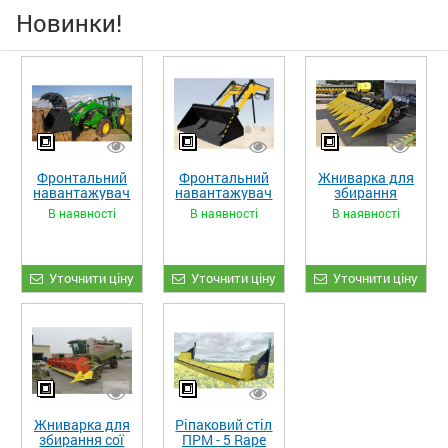
Новинки!
Фронтальний
Фронтальний
Жниварка для
навантажувач
навантажувач
збирання
«STRONG XL»
«STRONG»
кукурудзи
В наявності
В наявності
В наявності
ЖКИ-870
Уточнити ціну
Уточнити ціну
Уточнити ціну
Жниварка для
Ріпаковий стіл
збирання сої
ПРМ - 5 Rape