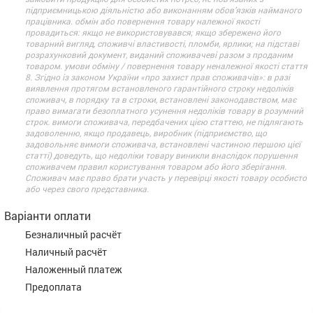
підприємницькою діяльністю або виконанням обов’язків найманого
працівника. обмін або повернення товару належної якості
провадиться: якщо не використовувався; якщо збережено його
товарний вигляд, споживчі властивості, пломби, ярлики; на підставі
розрахунковий документ, виданий споживачеві разом з проданим
товаром. умови обміну / повернення товару неналежної якості стаття
8. Згідно із законом України «про захист прав споживачів»: в разі
виявлення протягом встановленого гарантійного строку недоліків
споживач, в порядку та в строки, встановлені законодавством, має
право вимагати безоплатного усунення недоліків товару в розумний
строк. вимоги споживача, передбачених цією статтею, не підлягають
задоволенню, якщо продавець, виробник (підприємство, що
задовольняє вимоги споживача, встановлені частиною першою цієї
статті) доведуть, що недоліки товару виникли внаслідок порушення
споживачем правил користування товаром або його зберігання.
Споживач має право брати участь у перевірці якості товару особисто
або через свого представника.
Варіанти оплати
Безналичный расчёт
Наличный расчёт
Наложенный платеж
Предоплата