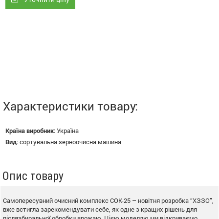
Характеристики товару:
Країна виробник
:
Україна
Вид
:
сортувальна зерноочисна машина
Опис товару
Самопересувний очисний комплекс СОК-25 – новітня розробка “ХЗЗО”,
вже встигла зарекомендувати себе, як одне з кращих рішень для
післязбиральної обробки врожаю. Цією моделлю ми відкриваємо