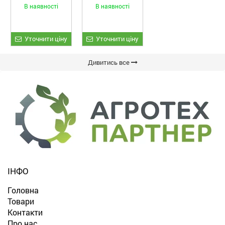
та гороху
Fiore
В наявності
В наявності
«ETTARO»
Уточнити ціну
Уточнити ціну
Дивитись все
ІНФО
Головна
Товари
Контакти
Про нас