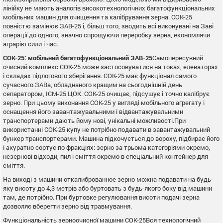
лінійку не мають аналогів високотехнологічних багатофункціональних
мобільних машин для очищення та калібрування зерна. СОК-25
повністю замінює ЗАВ-25 і, більш того, зводить всі виконувані на Заві
операції до одного, значно спрощуючи переробку зерна, економлячи
аграрію сили і час.
СОК-25: мобільний багатофункціональний ЗАВ-25
Самопересувний
очисний комплекс СОК-25 може застосовуватися на токах, елеваторах
і складах підлогового зберігання. СОК-25 має функціонал самого
сучасного ЗАВа, обладнаного кращим на сьогоднішній день
сепаратором, ІСМ-25 ЦОК. СОК-25 очищає, підсушує і точно калібрує
зерно. При цьому виконання СОК-25 у вигляді мобільного агрегату і
оснащення його завантажувальними і відвантажувальними
транспортерами дають йому нові, унікальні можливості.При
використанні СОК-25 купу не потрібно подавати в завантажувальний
бункер транспортерами. Машина підкочується до вороху, підбирає його
і акуратно сортує по фракціях: зерно за трьома категоріями окремо,
незернові відходи, пил і сміття окремо в спеціальний контейнер для
сміття.
На виході з машини откалиброванное зерно можна подавати на будь-
яку висоту до 4,3 метрів або буртовать з будь-якого боку від машини
там, де потрібно. При буртовке регулювання висоти подачі зерна
дозволяє вберегти зерно від травмування.
Функціональність зерноочисної машини СОК-25Вся технологічний