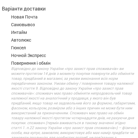
Варіанти доставки
Новая Почта
Самовывоз
Интайм
Автолюкс
Гюнсел
Ночной Экспресс
Повернення і обмін
Відповідно до закону України «про захист прав споживачів» ви
можете протягом 14 днів з моменту покупки повернути або обміняти
товар, придбаний в магазині, за умови виконання всіх норм
передбачених законом. Умови обміну / повернення товару належної
якості стаття 9. Відповідно до закону України «про захист прав
споживачів»: споживач має право обміняти непродовольчий товар
належної якості на аналогічний у продавця, у якого він був
придбаний, якщо товар не задовольнив його за формою, габаритами,
фасоном, кольором, розміром або з інших причин не може бути ним
використаний за призначенням. Споживач має право на обмін
товару належної якості протягом чотирнадцяти днів, не рахуючи дня
покупки. споживач (термін вживається в такому значенні згідно
статті 1. п.22 закону України «про захист прав споживачів») – фізична
особа, яка купує, замовляє, використовує або має намір придбати чи
замовити продукцію для особистих потреб, не пов’язаних з