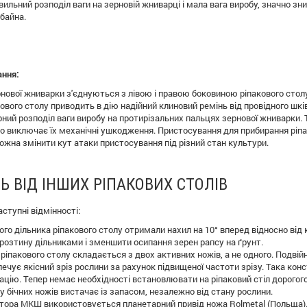
ильний розподіл ваги на зерновій жниварці і мала вага виробу, значно з
байна.
ння:
рнової жниварки з'єднуються з лівою і правою боковиною ріпакового столу
ового столу приводить в дію надійний клиновий ремінь від провідного шкі
мірний розподіл ваги виробу на протирізальних пальцях зернової жниварки
о виключає їх механічні ушкодження. Пристосування для прибирання ріпа
жна змінити кут атаки пристосування під різний стан культури.
Ь ВІД ІНШИХ РІПАКОВИХ СТОЛІВ
ступні відмінності:
ого дільника ріпакового столу отримали нахил на 10° вперед відносно ві
о розтину дільниками і зменшити осипання зерен рапсу на ґрунт.
 ріпакового столу складається з двох активних ножів, а не одного. Подві
чує якісний зріз рослини за рахунок підвищеної частоти зрізу. Така кон
цію. Тепер немає необхідності встановлювати на ріпаковий стіл дорогого 
у бічних ножів вистачає із запасом, незалежно від стану рослини.
тора МКШ використовується планетарний привід ножа Rolmetal (Польща).