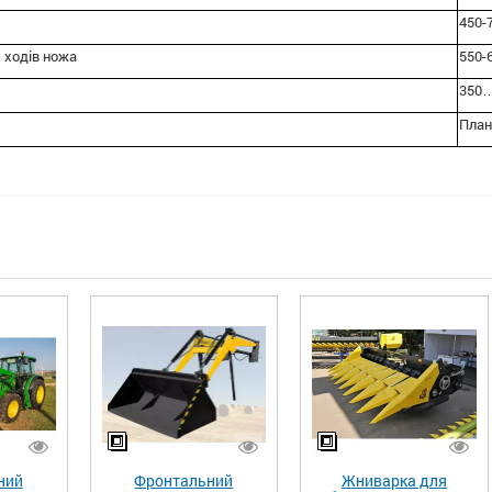
450-
х ходів ножа
550-6
350…
План
ний
Фронтальний
Жниварка для