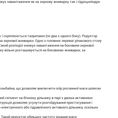
нижує навантаження як на зернову жниварку так і гідроциліндри
 і скріплюються талрепами (по два з одного боку). Редуктор
ва зернової жниварки. Одно з головних переваг ріпакового столу
. Такий розподіл знижує навантаження на боковини зернової
ку вільно розташовується на боковинах жниварки, за
д комбайна, що дозволяє виключити опір рослинної маси шляхом
йний сегмент на бічному дільнику в парі з двома активними
струкція дозволяє усунути розгойдування пристосування і
електричного або гідравлічного активного дільника, оскільки
 Такий редуктор збільшує частоту різання маси