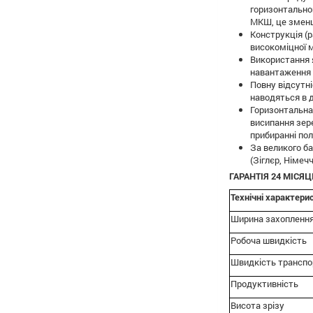
горизонтальног
МКШ, це зменшу
Конструкція (р
високоміцної 
Використання 
навантаження п
Повну відсутні
наводяться в д
Горизонтальна
висипання зер
прибиранні пол
За великого б
(Зіглєр, Німеч
ГАРАНТІЯ 24 МІСЯЦ
Технічні характери
Ширина захопленн
Робоча швидкість
Швидкість транспо
Продуктивність
Висота зрізу