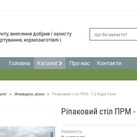
унту, внесення добрив і захисту
ртування, кормозаготівлі і
Головна
Каталог
Про нас
Контакти
алог
>
Жниварки, візки
>
Ріпаковий стіл ПРМ - 7.2 Rape Fiore
Ріпаковий стіл ПРМ - 
Наявність: