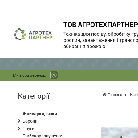
ТОВ АГРОТЕХПАРТНЕР
Техніка для посіву, обробітку гр
рослин, завантаження і транспо
збирання врожаю
Ми в соцмережах:
Категорії
Головна
>
Кат
Жниварки, візки
Борони
Плуги
Глибокорозпушувачі