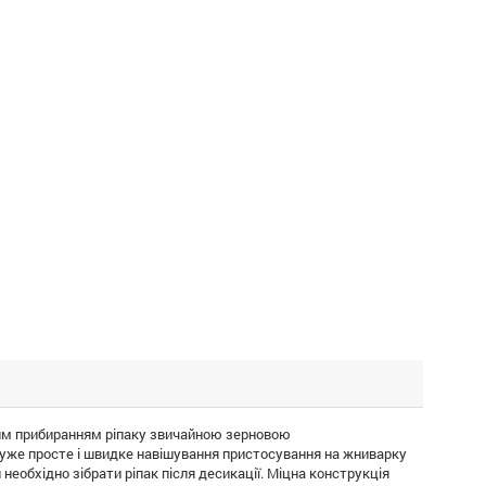
йним прибиранням ріпаку звичайною зерновою
 Дуже просте і швидке навішування пристосування на жниварку
 необхідно зібрати ріпак після десикації. Міцна конструкція