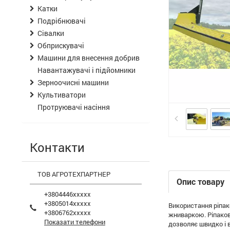
Катки
Подрібнювачі
Сівалки
Обприскувачі
Машини для внесення добрив
Навантажувачі і підйомники
Зерноочисні машини
Культиватори
Протруювачі насіння
Контакти
ТОВ АГРОТЕХПАРТНЕР
Опис товару
+3804446xxxxx
+3805014xxxxx
Використання ріпак
+3806762xxxxx
жниваркою. Ріпаков
Показати телефони
дозволяє швидко і в