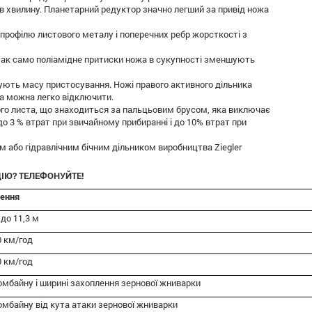
 в хвилину. Планетарний редуктор значно легший за привід ножа
 профілю листового металу і поперечних ребр жорсткості з
 так само поліамідне притиски ножа в сукупності зменшують
жують масу пристосування. Ножі правого активного дільника
ка можна легко відключити.
ого листа, що знаходиться за пальцьовим брусом, яка виключає
 3 % втрат при звичайному прибиранні і до 10% втрат при
або гідравлічним бічним дільником виробництва Ziegler
АЦІЮ? ТЕЛЕФОНУЙТЕ!
ення
 до 11,3 м
0 км/год
0 км/год
омбайну і ширині захоплення зернової жниварки
омбайну від кута атаки зернової жниварки