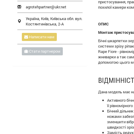
пристосування, прав
agrotehpartner@ukr.net
похилої камери ком
Україна,
Київ
,
Київська обл.
вул.
Костянтинівська, 2-А
ОПИС
Монтаж пристосува
Написати нам
Бічні шкарпетки зе
системи зрізу ріпак
Стати партнером
Rape Fiore - рівно
жниварки а так сам
допомогою цього мо
ВІДМІННІСТ
Дана модель має на
Активного бічн
її рівномірног
Бічний дільник
ножами забезпе
зменшити вібра
швидкості зріз
Замість редук