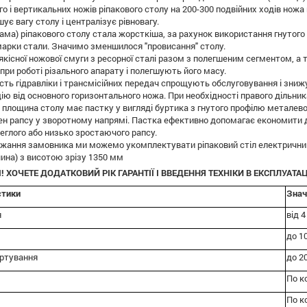
о і вертикальних ножів ріпакового столу на 200-300 подвійних ходів ножа
є вагу столу і централізує рівновагу.
ама) ріпакового столу стала жорсткіша, за рахунок використання гнутого
марки стали. Значимо зменшилося "провисання" столу.
якісної ножової смуги з ресорної сталі разом з полегшеним сегментом, а
ри роботі різального апарату і полегшують його масу.
сть гідравліки і трансмісійних передач спрощують обслуговування і зни
ію від основного горизонтального ножа. При необхідності правого дільни
 площина столу має пастку у вигляді буртика з гнутого профілю металев
ен рапсу у зворотному напрямі. Пастка ефективно допомагає економити до
еглого або низько зростаючого рапсу.
ажання замовника ми можемо укомплектувати ріпаковий стіл електричним 
чина) з висотою зрізу 1350 мм
І! ХОЧЕТЕ ДОДАТКОВИЙ РІК ГАРАНТІЇ І ВВЕДЕННЯ ТЕХНІКИ В ЕКСПЛУАТ
стики
Знач
я
від 4
до 1
ртування
до 2
По к
По к