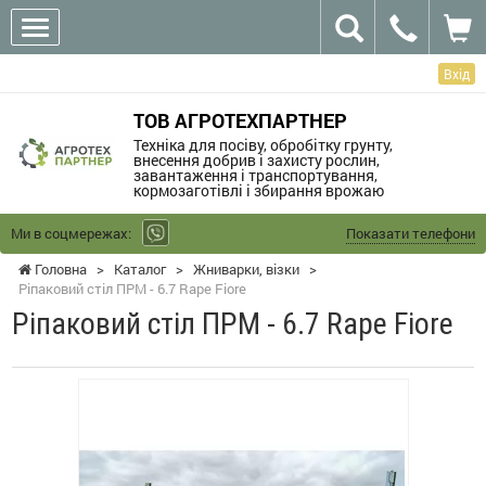
Вхід
ТОВ АГРОТЕХПАРТНЕР
Техніка для посіву, обробітку грунту,
внесення добрив і захисту рослин,
завантаження і транспортування,
кормозаготівлі і збирання врожаю
Ми в соцмережах:
Показати телефони
Головна
>
Каталог
>
Жниварки, візки
>
Ріпаковий стіл ПРМ - 6.7 Rape Fiore
Ріпаковий стіл ПРМ - 6.7 Rape Fiore