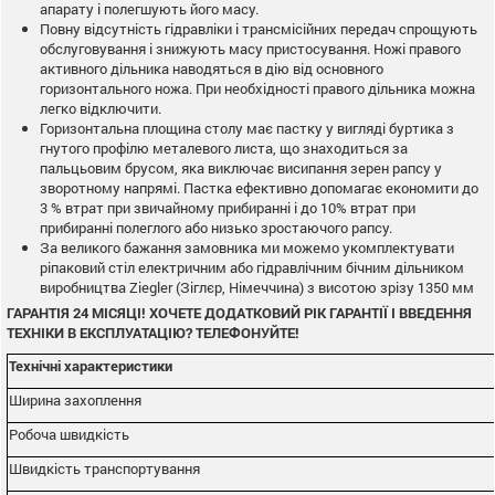
апарату і полегшують його масу.
Повну відсутність гідравліки і трансмісійних передач спрощують
обслуговування і знижують масу пристосування. Ножі правого
активного дільника наводяться в дію від основного
горизонтального ножа. При необхідності правого дільника можна
легко відключити.
Горизонтальна площина столу має пастку у вигляді буртика з
гнутого профілю металевого листа, що знаходиться за
пальцьовим брусом, яка виключає висипання зерен рапсу у
зворотному напрямі. Пастка ефективно допомагає економити до
3 % втрат при звичайному прибиранні і до 10% втрат при
прибиранні полеглого або низько зростаючого рапсу.
За великого бажання замовника ми можемо укомплектувати
ріпаковий стіл електричним або гідравлічним бічним дільником
виробництва Ziegler (Зіглєр, Німеччина) з висотою зрізу 1350 мм
ГАРАНТІЯ 24 МІСЯЦІ! ХОЧЕТЕ ДОДАТКОВИЙ РІК ГАРАНТІЇ І ВВЕДЕННЯ
ТЕХНІКИ В ЕКСПЛУАТАЦІЮ? ТЕЛЕФОНУЙТЕ!
Технічні характеристики
Ширина захоплення
Робоча швидкість
Швидкість транспортування