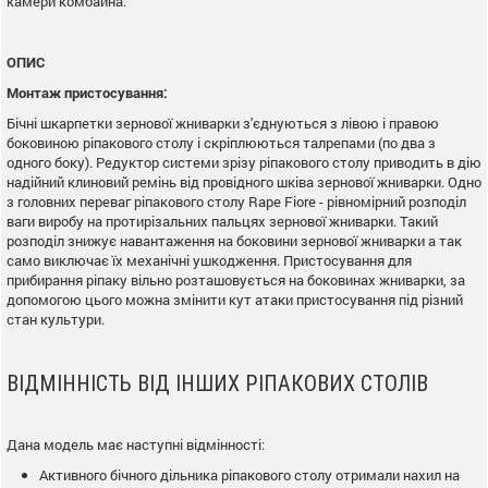
камери комбайна.
ОПИС
Монтаж пристосування:
Бічні шкарпетки зернової жниварки з'єднуються з лівою і правою
боковиною ріпакового столу і скріплюються талрепами (по два з
одного боку). Редуктор системи зрізу ріпакового столу приводить в дію
надійний клиновий ремінь від провідного шківа зернової жниварки. Одно
з головних переваг ріпакового столу Rape Fiore - рівномірний розподіл
ваги виробу на протирізальних пальцях зернової жниварки. Такий
розподіл знижує навантаження на боковини зернової жниварки а так
само виключає їх механічні ушкодження. Пристосування для
прибирання ріпаку вільно розташовується на боковинах жниварки, за
допомогою цього можна змінити кут атаки пристосування під різний
стан культури.
ВІДМІННІСТЬ ВІД ІНШИХ РІПАКОВИХ СТОЛІВ
Дана модель має наступні відмінності:
Активного бічного дільника ріпакового столу отримали нахил на