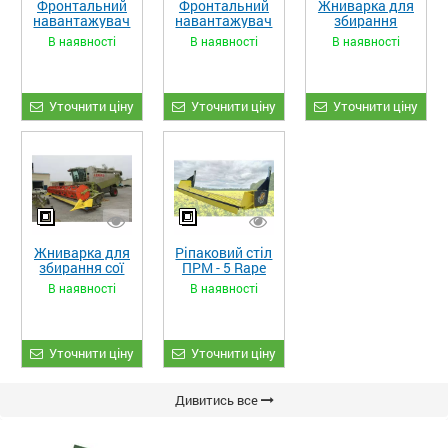
Фронтальний
Фронтальний
Жниварка для
навантажувач
навантажувач
збирання
«STRONG XL»
«STRONG»
кукурудзи
В наявності
В наявності
В наявності
ЖКИ-870
Уточнити ціну
Уточнити ціну
Уточнити ціну
Жниварка для
Ріпаковий стіл
збирання сої
ПРМ - 5 Rape
та гороху
Fiore
В наявності
В наявності
«ETTARO»
Уточнити ціну
Уточнити ціну
Дивитись все