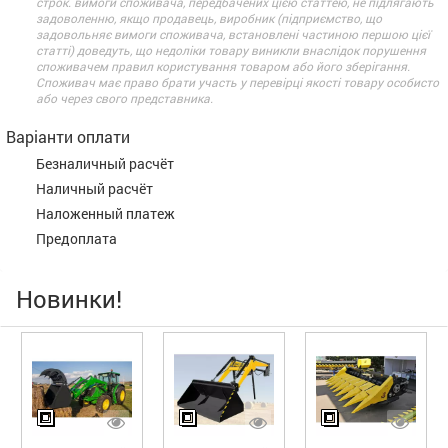
строк. вимоги споживача, передбачених цією статтею, не підлягають
задоволенню, якщо продавець, виробник (підприємство, що
задовольняє вимоги споживача, встановлені частиною першою цієї
статті) доведуть, що недоліки товару виникли внаслідок порушення
споживачем правил користування товаром або його зберігання.
Споживач має право брати участь у перевірці якості товару особисто
або через свого представника.
Варіанти оплати
Безналичный расчёт
Наличный расчёт
Наложенный платеж
Предоплата
Новинки!