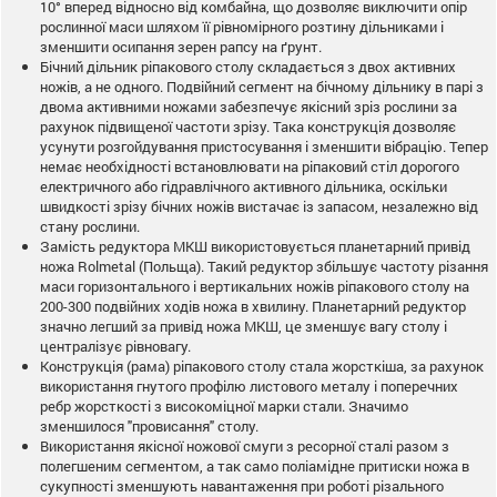
10° вперед відносно від комбайна, що дозволяє виключити опір
рослинної маси шляхом її рівномірного розтину дільниками і
зменшити осипання зерен рапсу на ґрунт.
Бічний дільник ріпакового столу складається з двох активних
ножів, а не одного. Подвійний сегмент на бічному дільнику в парі з
двома активними ножами забезпечує якісний зріз рослини за
рахунок підвищеної частоти зрізу. Така конструкція дозволяє
усунути розгойдування пристосування і зменшити вібрацію. Тепер
немає необхідності встановлювати на ріпаковий стіл дорогого
електричного або гідравлічного активного дільника, оскільки
швидкості зрізу бічних ножів вистачає із запасом, незалежно від
стану рослини.
Замість редуктора МКШ використовується планетарний привід
ножа Rolmetal (Польща). Такий редуктор збільшує частоту різання
маси горизонтального і вертикальних ножів ріпакового столу на
200-300 подвійних ходів ножа в хвилину. Планетарний редуктор
значно легший за привід ножа МКШ, це зменшує вагу столу і
централізує рівновагу.
Конструкція (рама) ріпакового столу стала жорсткіша, за рахунок
використання гнутого профілю листового металу і поперечних
ребр жорсткості з високоміцної марки стали. Значимо
зменшилося "провисання" столу.
Використання якісної ножової смуги з ресорної сталі разом з
полегшеним сегментом, а так само поліамідне притиски ножа в
сукупності зменшують навантаження при роботі різального