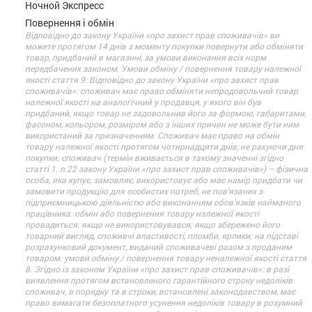
Ночной Экспресс
Повернення і обмін
Відповідно до закону України «про захист прав споживачів» ви
можете протягом 14 днів з моменту покупки повернути або обміняти
товар, придбаний в магазині, за умови виконання всіх норм
передбачених законом. Умови обміну / повернення товару належної
якості стаття 9. Відповідно до закону України «про захист прав
споживачів»: споживач має право обміняти непродовольчий товар
належної якості на аналогічний у продавця, у якого він був
придбаний, якщо товар не задовольнив його за формою, габаритами,
фасоном, кольором, розміром або з інших причин не може бути ним
використаний за призначенням. Споживач має право на обмін
товару належної якості протягом чотирнадцяти днів, не рахуючи дня
покупки. споживач (термін вживається в такому значенні згідно
статті 1. п.22 закону України «про захист прав споживачів») – фізична
особа, яка купує, замовляє, використовує або має намір придбати чи
замовити продукцію для особистих потреб, не пов’язаних з
підприємницькою діяльністю або виконанням обов’язків найманого
працівника. обмін або повернення товару належної якості
провадиться: якщо не використовувався; якщо збережено його
товарний вигляд, споживчі властивості, пломби, ярлики; на підставі
розрахунковий документ, виданий споживачеві разом з проданим
товаром. умови обміну / повернення товару неналежної якості стаття
8. Згідно із законом України «про захист прав споживачів»: в разі
виявлення протягом встановленого гарантійного строку недоліків
споживач, в порядку та в строки, встановлені законодавством, має
право вимагати безоплатного усунення недоліків товару в розумний