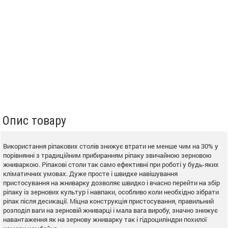
Опис товару
Використання ріпакових столів знижує втрати не менше чим на 30% у
порівнянні з традиційним прибиранням ріпаку звичайною зерновою
жниваркою. Ріпакові столи так само ефективні при роботі у будь-яких
кліматичних умовах. Дуже просте і швидке навішування
пристосування на жниварку дозволяє швидко і вчасно перейти на збір
ріпаку із зернових культур і навпаки, особливо коли необхідно зібрати
ріпак після десикації. Міцна конструкція пристосування, правильний
розподіл ваги на зерновій жниварці і мала вага виробу, значно знижує
навантаження як на зернову жниварку так і гідроциліндри похилої