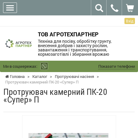
Вхід
ТОВ АГРОТЕХПАРТНЕР
Техніка для посіву, обробітку грунту,
внесення добрив і захисту рослин,
завантаження і транспортування,
кормозаготівлі і збирання врожаю
Ми в соцмережах:
Показати телефони
Головна
>
Каталог
>
Протруювачі насіння
>
Протруювач камерний ПК-20 «Супер» П
Протруювач камерний ПК-20
«Супер» П