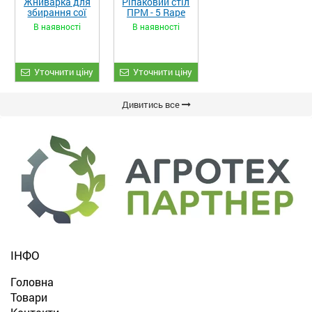
Жниварка для
Ріпаковий стіл
збирання сої
ПРМ - 5 Rape
та гороху
Fiore
В наявності
В наявності
«ETTARO»
Уточнити ціну
Уточнити ціну
Дивитись все
ІНФО
Головна
Товари