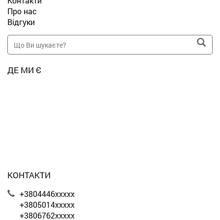
Контакти
Про нас
Відгуки
ДЕ МИ Є
КОНТАКТИ
+3804446xxxxx
+3805014xxxxx
+3806762xxxxx