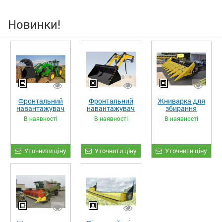
Новинки!
Фронтальний
Фронтальний
Жниварка для
навантажувач
навантажувач
збирання
«STRONG XL»
«STRONG»
кукурудзи
В наявності
В наявності
В наявності
ЖКИ-870
Уточнити ціну
Уточнити ціну
Уточнити ціну