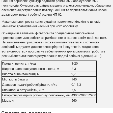
насіння зернових культур водними розчинами або суспензіями
пестицидів. Сучасна самохідна машина з електроприводом, обладнана
елементами регулювання потоку насіння та перистальтичним насос-
дозатором подачі робочої рідини НП-02.
Максимально проста конструкція з невеликою кількістю шнеків
мінімізує травмування насіння при його обробітку.
Оснащений заливним фільтром та спеціальним галогеновим
прожектором для роботи в приміщеннях з недостатнім освітленням.
На замовлення протруювач може комплектуватися: системою
аспірації, модулем для внесення рідких інокулянтів. Додатково
встановлюється програмне забезпечення для можливості роботи в
режимі автоматичного регулювання подачі робочої рідини (САРР).
Продуктивність, т/год
3-20
Ширина завантажувального шнека, м
2-3
Висота вивантаження, м
2,7
Місткість бака, л
140
Діапазон подачі робочої рідини, л/хв
0,1-3,3
Споживана потужність, кВт
5,5
Габаритні розміри у робочому положенні, мм
4300х2980х2900
Маса, кг
560