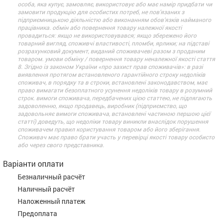
особа, яка купує, замовляє, використовує або має намір придбати чи
замовити продукцію для особистих потреб, не пов’язаних з
підприємницькою діяльністю або виконанням обов’язків найманого
працівника. обмін або повернення товару належної якості
провадиться: якщо не використовувався; якщо збережено його
товарний вигляд, споживчі властивості, пломби, ярлики; на підставі
розрахунковий документ, виданий споживачеві разом з проданим
товаром. умови обміну / повернення товару неналежної якості стаття
8. Згідно із законом України «про захист прав споживачів»: в разі
виявлення протягом встановленого гарантійного строку недоліків
споживач, в порядку та в строки, встановлені законодавством, має
право вимагати безоплатного усунення недоліків товару в розумний
строк. вимоги споживача, передбачених цією статтею, не підлягають
задоволенню, якщо продавець, виробник (підприємство, що
задовольняє вимоги споживача, встановлені частиною першою цієї
статті) доведуть, що недоліки товару виникли внаслідок порушення
споживачем правил користування товаром або його зберігання.
Споживач має право брати участь у перевірці якості товару особисто
або через свого представника.
Варіанти оплати
Безналичный расчёт
Наличный расчёт
Наложенный платеж
Предоплата