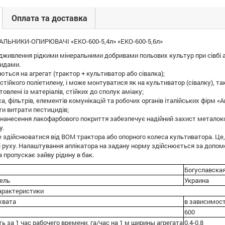
Оплата та доставка
ЛЬНИКИ-ОПИРЮВАЧІ «ЕКО-600-5,4л» «ЕКО-600-5,6л»
дживлення рідкими мінеральними добривами польових культур при сівбі аб
идами.
ться на агрегат (трактор + культиватор або сівалка);
стійкого поліетилену, і може монтуватися як на культиватор (сівалку), так
товлені із матеріалів, стійких до сполук аміаку;
, фільтрів, елементів комунікацій та робочих органів італійських фірм «A
и витрати пестицидів;
 нанесення лакофарбового покриття забезпечує надійний захист металок
у.
 здійснюватися від ВОМ трактора або опорного колеса культиватора. Це,
і руху. Налаштування аплікатора на задану норму здійснюється за допом
та пропускає зайву рідину в бак.
Богуславска
ель
Украина
арактеристики
хвата
в зависимост
600
 за 1 час рабочего времени, га/час на 1 м ширины агрегата
0,4-0,8