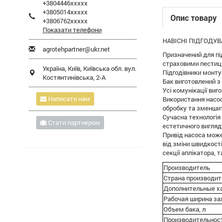
+3804446xxxxx
+3805014xxxxx
Опис товару
+3806762xxxxx
Показати телефони
НАВІСНІ ПІДГОДУВА
agrotehpartner@ukr.net
Призначений для пі
страховими пестиц
Україна,
Київ
,
Київська обл.
вул.
Підгодівники монтую
Костянтинівська, 2-А
Бак виготовлений з 
Усі комунікації виго
Написати нам
Використання насоса
обробку та зменшит
Сучасна технологія
Стати партнером
естетичного вигляд
Привід насоса може
від зміни швидкост
секції аплікатора, 
Производитель
Страна производит
Дополнительные х
Рабочая ширина за
Объем бака, л
Производительность