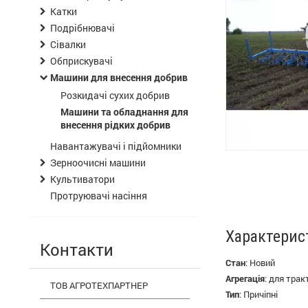
Катки
Подрібнювачі
Сівалки
Обприскувачі
Машини для внесення добрив
Розкидачі сухих добрив
Машини та обладнання для
внесення рідких добрив
Навантажувачі і підйомники
Зерноочисні машини
Культиватори
Протруювачі насіння
Характерис
Контакти
Стан
:
Новий
Агрегація
:
для трак
ТОВ АГРОТЕХПАРТНЕР
Тип
:
Причіпні