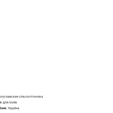
огуславская сільгосптехніка
я
:
для полів
бник
:
Україна