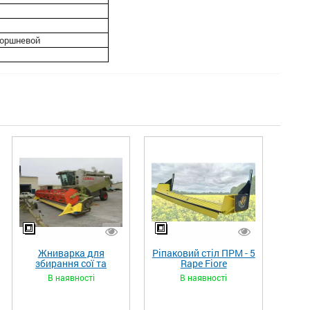
оршневой
Жниварка для
Ріпаковий стіл ПРМ - 5
збирання сої та
Rape Fiore
гороху «ETTARO»
В наявності
В наявності