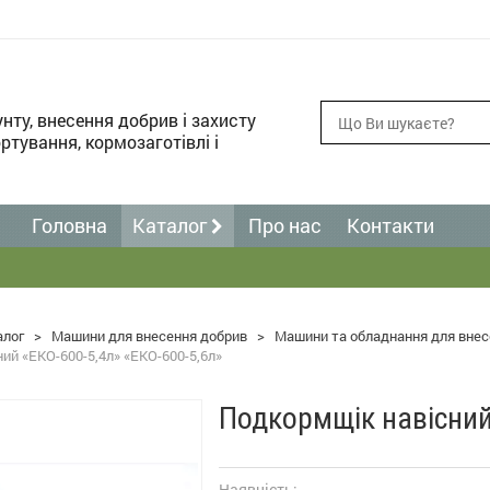
унту, внесення добрив і захисту
ртування, кормозаготівлі і
Головна
Каталог
Про нас
Контакти
алог
>
Машини для внесення добрив
>
Машини та обладнання для внес
ий «ЕКО-600-5,4л» «ЕКО-600-5,6л»
Подкормщік навісний
Наявність: