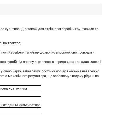
о культивації, а також для стрічкової обробки ґрунтовими та
 і на трактор;
nnovi Reverberi» та «Arag» дозволяє високоякісно проводити
онструкцій від впливу агресивного середовища та надає машині
 у свою чергу, забезпечує постійну норму внесення незалежно
огою механічного регулятора, що забезпечує подачу рідини на
я сельхозтехника
и от длины культиватора