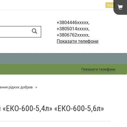
Вхід
+3804446xxxxx,
+3805014xxxxx,
+3806762xxxxx,
Показати телефони
Показати телефони
ення рідких добрив
>
 «ЕКО-600-5,4л» «ЕКО-600-5,6л»