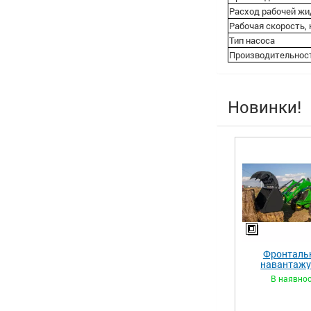
Расход рабочей жид
Рабочая скорость,
Тип насоса
Производительност
Новинки!
Фронталь
навантаж
«STRONG 
В наявнос