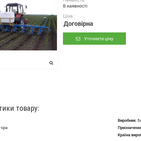
В наявності
Ціна :
Договірна
Уточнити ціну
тики товару:
Виробник
:
Б
тора
Призначенн
Країна виро