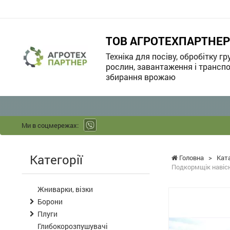
ТОВ АГРОТЕХПАРТНЕР
Техніка для посіву, обробітку гр
рослин, завантаження і транспо
збирання врожаю
Ми в соцмережах:
Категорії
Головна
>
Кат
Подкормщік навісн
Жниварки, візки
Борони
Плуги
Глибокорозпушувачі