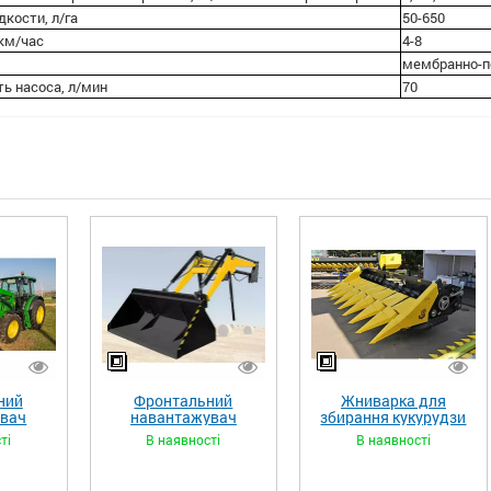
кости, л/га
50-650
 км/час
4-8
мембранно-п
ь насоса, л/мин
70
ний
Фронтальний
Жниварка для
увач
навантажувач
збирання кукурудзи
XL»
«STRONG»
ЖКИ-870
ті
В наявності
В наявності