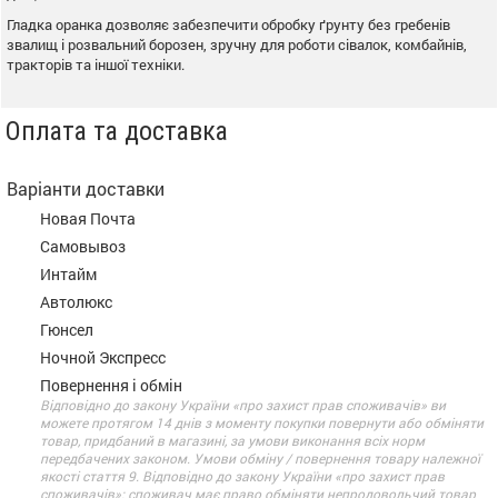
Гладка оранка дозволяє забезпечити обробку ґрунту без гребенів
звалищ і розвальний борозен, зручну для роботи сівалок, комбайнів,
тракторів та іншої техніки.
Оплата та доставка
Варіанти доставки
Новая Почта
Самовывоз
Интайм
Автолюкс
Гюнсел
Ночной Экспресс
Повернення і обмін
Відповідно до закону України «про захист прав споживачів» ви
можете протягом 14 днів з моменту покупки повернути або обміняти
товар, придбаний в магазині, за умови виконання всіх норм
передбачених законом. Умови обміну / повернення товару належної
якості стаття 9. Відповідно до закону України «про захист прав
споживачів»: споживач має право обміняти непродовольчий товар