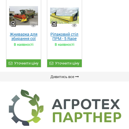
Жниварка для
Ріпаковий стіл
збирання сої
ПРМ - 5 Rape
та гороху
Fiore
В наявності
В наявності
«ETTARO»
Уточнити ціну
Уточнити ціну
Дивитись все