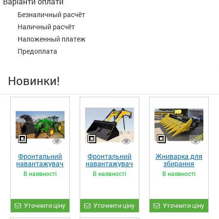
Варіанти оплати
Безналичный расчёт
Наличный расчёт
Наложенный платеж
Предоплата
Новинки!
Фронтальний
Фронтальний
Жниварка для
навантажувач
навантажувач
збирання
«STRONG XL»
«STRONG»
кукурудзи
В наявності
В наявності
В наявності
ЖКИ-870
Уточнити ціну
Уточнити ціну
Уточнити ціну