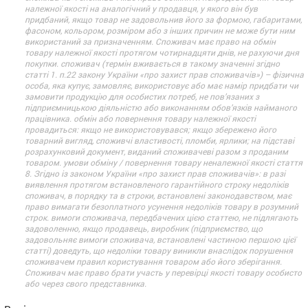
належної якості на аналогічний у продавця, у якого він був
придбаний, якщо товар не задовольнив його за формою, габаритами,
фасоном, кольором, розміром або з інших причин не може бути ним
використаний за призначенням. Споживач має право на обмін
товару належної якості протягом чотирнадцяти днів, не рахуючи дня
покупки. споживач (термін вживається в такому значенні згідно
статті 1. п.22 закону України «про захист прав споживачів») – фізична
особа, яка купує, замовляє, використовує або має намір придбати чи
замовити продукцію для особистих потреб, не пов’язаних з
підприємницькою діяльністю або виконанням обов’язків найманого
працівника. обмін або повернення товару належної якості
провадиться: якщо не використовувався; якщо збережено його
товарний вигляд, споживчі властивості, пломби, ярлики; на підставі
розрахунковий документ, виданий споживачеві разом з проданим
товаром. умови обміну / повернення товару неналежної якості стаття
8. Згідно із законом України «про захист прав споживачів»: в разі
виявлення протягом встановленого гарантійного строку недоліків
споживач, в порядку та в строки, встановлені законодавством, має
право вимагати безоплатного усунення недоліків товару в розумний
строк. вимоги споживача, передбачених цією статтею, не підлягають
задоволенню, якщо продавець, виробник (підприємство, що
задовольняє вимоги споживача, встановлені частиною першою цієї
статті) доведуть, що недоліки товару виникли внаслідок порушення
споживачем правил користування товаром або його зберігання.
Споживач має право брати участь у перевірці якості товару особисто
або через свого представника.