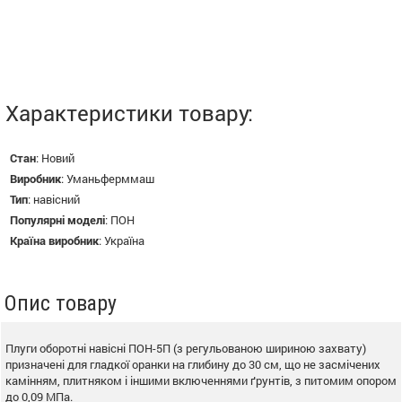
Характеристики товару:
Стан
:
Новий
Виробник
:
Уманьферммаш
Тип
:
навісний
Популярні моделі
:
ПОН
Країна виробник
:
Україна
Опис товару
Плуги оборотні навісні ПОН-5П (з регульованою шириною захвату)
призначені для гладкої оранки на глибину до 30 см, що не засмічених
камінням, плитняком і іншими включеннями ґрунтів, з питомим опором
до 0,09 МПа.