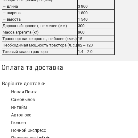
— длина
3 960
— ширина
1 800
— высота
1 540
Дорожный просвет, не менее (мм)
300
Масса агрегата (кг)
960
Транспортная скорость, не более (км/ч)
15
Необходимая мощность трактора (л. с.)
82 ‒ 120
Тяговый класс трактора
1.4 ‒ 2.0
Оплата та доставка
Варіанти доставки
Новая Почта
Самовывоз
Интайм
Автолюкс
Гюнсел
Ночной Экспресс
Повернення і обмін