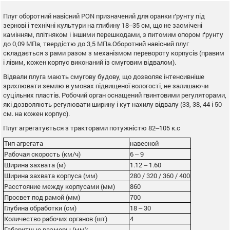
Плуг оборотний навісний PON призначений для оранки ґрунту під
зернові і технічні культури на глибину 18‒35 см, що не засмічені
камінням, плітняком і іншими перешкодами, з питомим опором ґрунту
до 0,09 МПа, твердістю до 3,5 МПа.Оборотний навісний плуг
складається з рами разом з механізмом перевороту корпусів (правим
і лівим, кожен корпус виконаний із смуговим відвалом).
Відвали плуга мають смугову будову, що дозволяє інтенсивніше
зрихлювати землю в умовах підвищеної вологості, не залишаючи
суцільних пластів. Робочий орган оснащений гвинтовими регуляторами,
які дозволяють регулювати ширину і кут нахилу відвалу (33, 38, 44 і 50
см. на кожен корпус).
Плуг агрегатується з тракторами потужністю 82‒105 к.с
Тип агрегата
навесной
Рабочая скорость (км/ч)
6 ‒ 9
Ширина захвата (м)
1.12 ‒ 1.60
Ширина захвата корпуса (мм)
280 / 320 / 360 / 400
Расстояние между корпусами (мм)
860
Просвет под рамой (мм)
700
Глубина обработки (см)
18 ‒ 30
Количество рабочих органов (шт)
4
Габаритные размеры (мм):