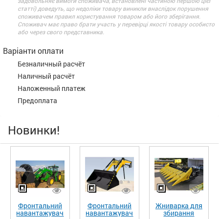
задовольняє вимоги споживача, встановлені частиною першою цієї
статті) доведуть, що недоліки товару виникли внаслідок порушення
споживачем правил користування товаром або його зберігання.
Споживач має право брати участь у перевірці якості товару особисто
або через свого представника.
Варіанти оплати
Безналичный расчёт
Наличный расчёт
Наложенный платеж
Предоплата
Новинки!
Фронтальний
Фронтальний
Жниварка для
навантажувач
навантажувач
збирання