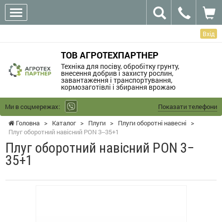
Вхід
ТОВ АГРОТЕХПАРТНЕР
Техніка для посіву, обробітку грунту,
внесення добрив і захисту рослин,
завантаження і транспортування,
кормозаготівлі і збирання врожаю
Ми в соцмережах:
Показати телефони
Головна
>
Каталог
>
Плуги
>
Плуги оборотні навесні
>
Плуг оборотний навісний PON 3‒35+1
Плуг оборотний навісний PON 3‒
35+1