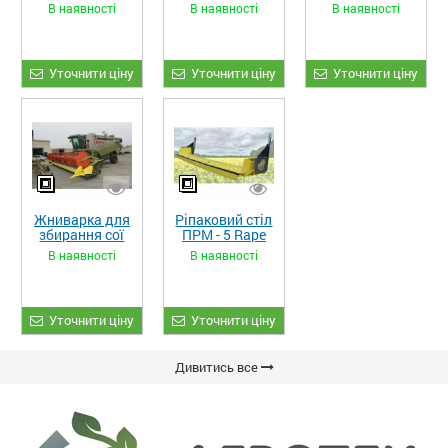
«STRONG XL»
«STRONG»
кукурудзи
В наявності
В наявності
В наявності
ЖКИ-870
Уточнити ціну
Уточнити ціну
Уточнити ціну
Жниварка для
Ріпаковий стіл
збирання сої
ПРМ - 5 Rape
та гороху
Fiore
В наявності
В наявності
«ETTARO»
Уточнити ціну
Уточнити ціну
Дивитись все