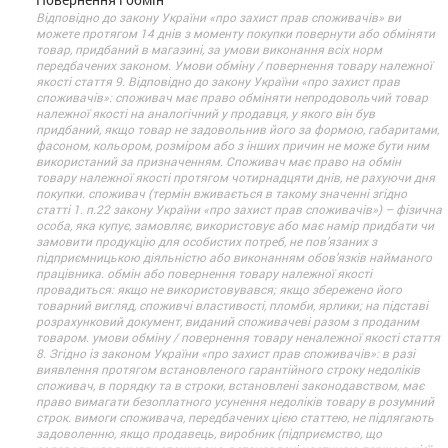
Відповідно до закону України «про захист прав споживачів» ви
можете протягом 14 днів з моменту покупки повернути або обміняти
товар, придбаний в магазині, за умови виконання всіх норм
передбачених законом. Умови обміну / повернення товару належної
якості стаття 9. Відповідно до закону України «про захист прав
споживачів»: споживач має право обміняти непродовольчий товар
належної якості на аналогічний у продавця, у якого він був
придбаний, якщо товар не задовольнив його за формою, габаритами,
фасоном, кольором, розміром або з інших причин не може бути ним
використаний за призначенням. Споживач має право на обмін
товару належної якості протягом чотирнадцяти днів, не рахуючи дня
покупки. споживач (термін вживається в такому значенні згідно
статті 1. п.22 закону України «про захист прав споживачів») – фізична
особа, яка купує, замовляє, використовує або має намір придбати чи
замовити продукцію для особистих потреб, не пов’язаних з
підприємницькою діяльністю або виконанням обов’язків найманого
працівника. обмін або повернення товару належної якості
провадиться: якщо не використовувався; якщо збережено його
товарний вигляд, споживчі властивості, пломби, ярлики; на підставі
розрахунковий документ, виданий споживачеві разом з проданим
товаром. умови обміну / повернення товару неналежної якості стаття
8. Згідно із законом України «про захист прав споживачів»: в разі
виявлення протягом встановленого гарантійного строку недоліків
споживач, в порядку та в строки, встановлені законодавством, має
право вимагати безоплатного усунення недоліків товару в розумний
строк. вимоги споживача, передбачених цією статтею, не підлягають
задоволенню, якщо продавець, виробник (підприємство, що