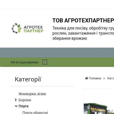
ТОВ АГРОТЕХПАРТНЕР
Техніка для посіву, обробітку гр
рослин, завантаження і транспо
збирання врожаю
Ми в соцмережах:
Категорії
Головна
>
Кат
Жниварки, візки
Борони
Плуги
Плуги оборотні