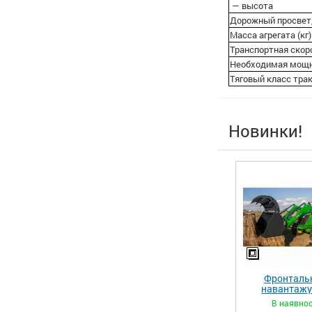
— высота
Дорожный просвет,
Масса агрегата (кг)
Транспортная скоро
Необходимая мощнос
Тяговый класс тра
Новинки!
Фронталь
навантаж
«STRONG 
В наявнос