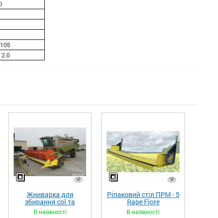
0
 105
 2.0
Жниварка для
Ріпаковий стіл ПРМ - 5
збирання сої та
Rape Fiore
гороху «ETTARO»
В наявності
В наявності