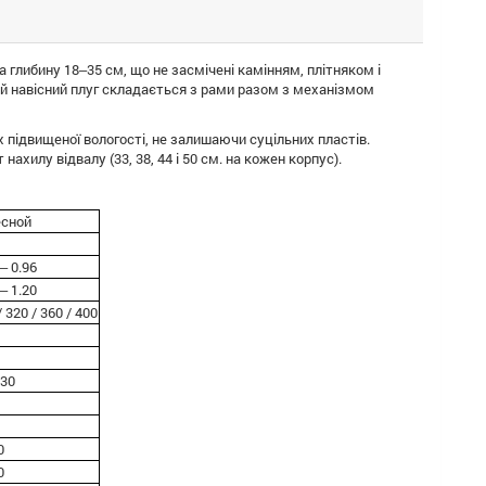
а глибину 18‒35 см, що не засмічені камінням, плітняком і
й навісний плуг складається з рами разом з механізмом
підвищеної вологості, не залишаючи суцільних пластів.
хилу відвалу (33, 38, 44 і 50 см. на кожен корпус).
есной
 ‒ 0.96
 ‒ 1.20
/ 320 / 360 / 400
 30
0
0