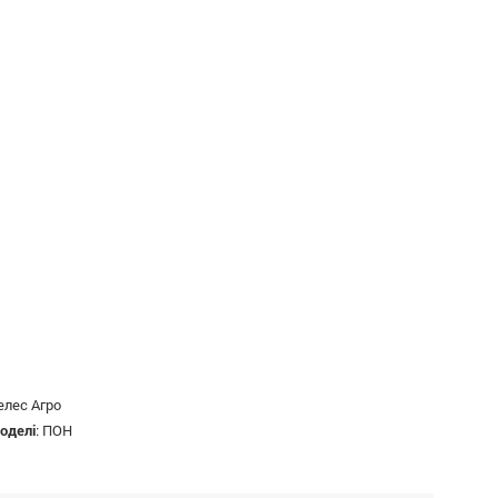
елес Агро
оделі
:
ПОН