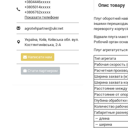
+3804446xxxxx
Опис товару
+3805014xxxxx
+3806762xxxxx
Показати телефони
Плуг оборотний наві
іншими перешкодами
agrotehpartner@ukr.net
перевороту корпусів
Відвали плуга мают
Україна,
Київ
,
Київська обл.
вул.
Робочий орган оснащ
Костянтинівська, 2-А
Плуг агрегатується
Написати нам
Тип агрегата
Рабочая скорость (
Расчетная производ
Стати партнером
Ширина захвата (м
Ширина захвата ко
Расстояние между
Расстояние от опо
Глубина обработки 
Количество рабочих
Габаритные размер
— длина
— ширина