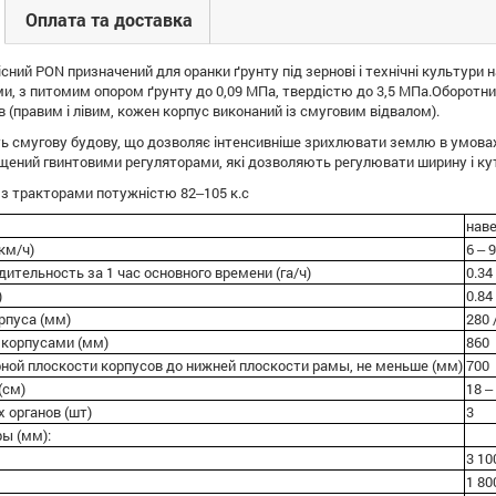
Оплата та доставка
сний PON призначений для оранки ґрунту під зернові і технічні культури н
, з питомим опором ґрунту до 0,09 МПа, твердістю до 3,5 МПа.Оборотни
 (правим і лівим, кожен корпус виконаний із смуговим відвалом).
ь смугову будову, що дозволяє інтенсивніше зрихлювати землю в умовах 
ений гвинтовими регуляторами, які дозволяють регулювати ширину і кут на
 з тракторами потужністю 82‒105 к.с
нав
км/ч)
6 ‒ 9
ительность за 1 час основного времени (га/ч)
0.34
)
0.84
рпуса (мм)
280 
 корпусами (мм)
860
рной плоскости корпусов до нижней плоскости рамы, не меньше (мм)
700
(см)
18 ‒
 органов (шт)
3
ы (мм):
3 10
1 80