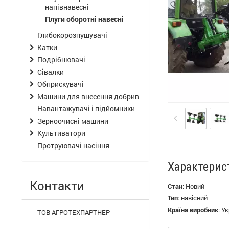
напівнавесні
Плуги оборотні навесні
Глибокорозпушувачі
Катки
Подрібнювачі
Сівалки
Обприскувачі
Машини для внесення добрив
Навантажувачі і підйомники
Зерноочисні машини
Культиватори
Протруювачі насіння
Характерис
Контакти
Стан
:
Новий
Тип
:
навісний
Країна виробник
:
Ук
ТОВ АГРОТЕХПАРТНЕР