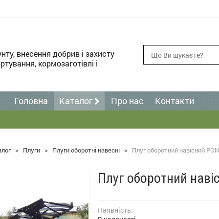
унту, внесення добрив і захисту
ртування, кормозаготівлі і
Головна
Каталог
Про нас
Контакти
алог
>
Плуги
>
Плуги оборотні навесні
>
Плуг оборотний навісний PON
Плуг оборотний наві
Наявність: