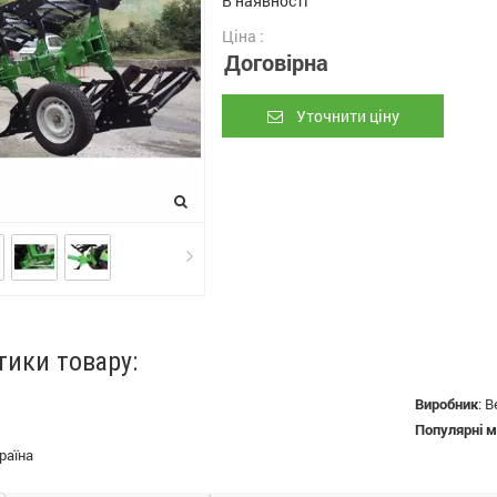
В наявності
Ціна :
Договірна
Уточнити ціну
тики товару:
Виробник
:
В
Популярні м
раїна