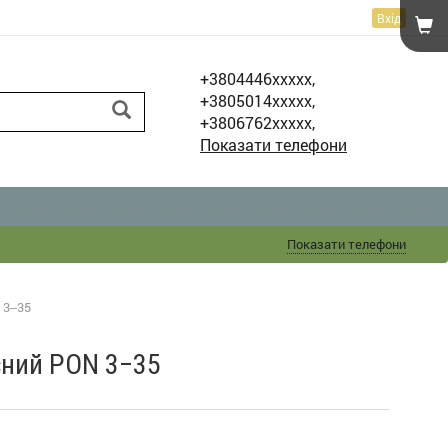
Вхід
+3804446xxxxx,
+3805014xxxxx,
+3806762xxxxx,
Показати телефони
Показати телефони
 3‒35
сний PON 3‒35