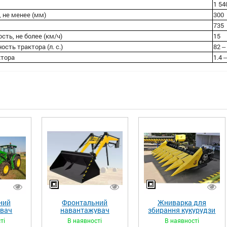
1 54
 не менее (мм)
300
735
сть, не более (км/ч)
15
ть трактора (л. с.)
82 ‒
ктора
1.4 ‒
ний
Фронтальний
Жниварка для
увач
навантажувач
збирання кукурудзи
XL»
«STRONG»
ЖКИ-870
ті
В наявності
В наявності