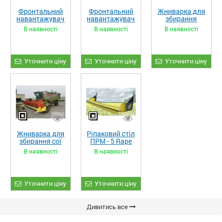
Фронтальний
Фронтальний
Жниварка для
навантажувач
навантажувач
збирання
«STRONG XL»
«STRONG»
кукурудзи
В наявності
В наявності
В наявності
ЖКИ-870
Уточнити ціну
Уточнити ціну
Уточнити ціну
Жниварка для
Ріпаковий стіл
збирання сої
ПРМ - 5 Rape
та гороху
Fiore
В наявності
В наявності
«ETTARO»
Уточнити ціну
Уточнити ціну
Дивитись все