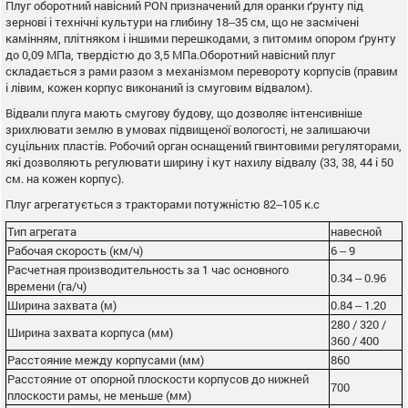
Плуг оборотний навісний PON призначений для оранки ґрунту під
зернові і технічні культури на глибину 18‒35 см, що не засмічені
камінням, плітняком і іншими перешкодами, з питомим опором ґрунту
до 0,09 МПа, твердістю до 3,5 МПа.Оборотний навісний плуг
складається з рами разом з механізмом перевороту корпусів (правим
і лівим, кожен корпус виконаний із смуговим відвалом).
Відвали плуга мають смугову будову, що дозволяє інтенсивніше
зрихлювати землю в умовах підвищеної вологості, не залишаючи
суцільних пластів. Робочий орган оснащений гвинтовими регуляторами,
які дозволяють регулювати ширину і кут нахилу відвалу (33, 38, 44 і 50
см. на кожен корпус).
Плуг агрегатується з тракторами потужністю 82‒105 к.с
Тип агрегата
навесной
Рабочая скорость (км/ч)
6 ‒ 9
Расчетная производительность за 1 час основного
0.34 ‒ 0.96
времени (га/ч)
Ширина захвата (м)
0.84 ‒ 1.20
280 / 320 /
Ширина захвата корпуса (мм)
360 / 400
Расстояние между корпусами (мм)
860
Расстояние от опорной плоскости корпусов до нижней
700
плоскости рамы, не меньше (мм)