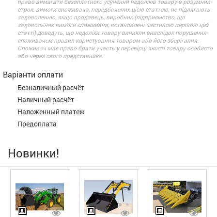
право вимагати безоплатного усунення недоліків товару в розумний
строк. вимоги споживача, передбачених цією статтею, не підлягають
задоволенню, якщо продавець, виробник (підприємство, що
задовольняє вимоги споживача, встановлені частиною першою цієї
статті) доведуть, що недоліки товару виникли внаслідок порушення
споживачем правил користування товаром або його зберігання.
Споживач має право брати участь у перевірці якості товару особисто
або через свого представника.
Варіанти оплати
Безналичный расчёт
Наличный расчёт
Наложенный платеж
Предоплата
Новинки!