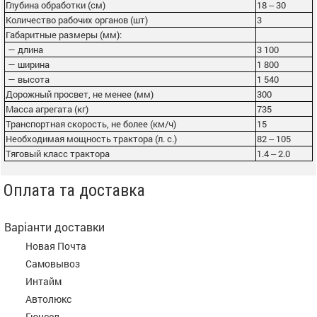
Глубина обработки (см)
18 ‒ 30
Количество рабочих органов (шт)
3
Габаритные размеры (мм):
— длина
3 100
— ширина
1 800
— высота
1 540
Дорожный просвет, не менее (мм)
300
Масса агрегата (кг)
735
Транспортная скорость, не более (км/ч)
15
Необходимая мощность трактора (л. с.)
82 ‒ 105
Тяговый класс трактора
1.4 ‒ 2.0
Оплата та доставка
Варіанти доставки
Новая Почта
Самовывоз
Интайм
Автолюкс
Гюнсел