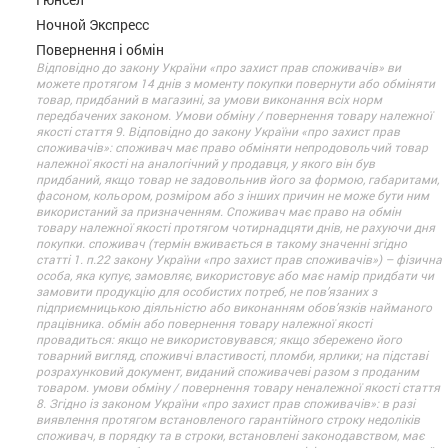
Ночной Экспресс
Повернення і обмін
Відповідно до закону України «про захист прав споживачів» ви
можете протягом 14 днів з моменту покупки повернути або обміняти
товар, придбаний в магазині, за умови виконання всіх норм
передбачених законом. Умови обміну / повернення товару належної
якості стаття 9. Відповідно до закону України «про захист прав
споживачів»: споживач має право обміняти непродовольчий товар
належної якості на аналогічний у продавця, у якого він був
придбаний, якщо товар не задовольнив його за формою, габаритами,
фасоном, кольором, розміром або з інших причин не може бути ним
використаний за призначенням. Споживач має право на обмін
товару належної якості протягом чотирнадцяти днів, не рахуючи дня
покупки. споживач (термін вживається в такому значенні згідно
статті 1. п.22 закону України «про захист прав споживачів») – фізична
особа, яка купує, замовляє, використовує або має намір придбати чи
замовити продукцію для особистих потреб, не пов’язаних з
підприємницькою діяльністю або виконанням обов’язків найманого
працівника. обмін або повернення товару належної якості
провадиться: якщо не використовувався; якщо збережено його
товарний вигляд, споживчі властивості, пломби, ярлики; на підставі
розрахунковий документ, виданий споживачеві разом з проданим
товаром. умови обміну / повернення товару неналежної якості стаття
8. Згідно із законом України «про захист прав споживачів»: в разі
виявлення протягом встановленого гарантійного строку недоліків
споживач, в порядку та в строки, встановлені законодавством, має