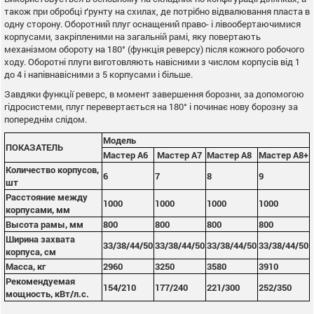
також при обробці ґрунту на схилах, де потрібно відвалювання пласта в
одну сторону. Оборотний плуг оснащений право- і лівообертаючимися
корпусами, закріпленими на загальній рамі, яку повертають
механізмом обороту на 180° (функція реверсу) після кожного робочого
ходу. Оборотні плуги виготовляють навісними з числом корпусів від 1
до 4 і напівнавісними з 5 корпусами і більше.
Завдяки функції реверс, в момент завершення борозни, за допомогою
гідросистеми, плуг перевертається на 180° і починає нову борозну за
попереднім слідом.
Модель
ПОКАЗАТЕЛЬ
Мастер А6
Мастер А7
Мастер А8
Мастер А8+
Количество корпусов,
6
7
8
9
шт
Расстояние между
1000
1000
1000
1000
корпусами, мм
Высота рамы, мм
800
800
800
800
Ширина захвата
33/38/44/50
33/38/44/50
33/38/44/50
33/38/44/50
корпуса, см
Масса, кг
2960
3250
3580
3910
Рекомендуемая
154/210
177/240
221/300
252/350
мощность, кВт/л.с.