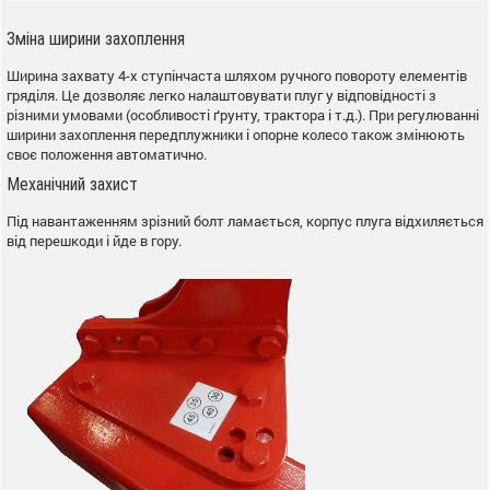
Зміна ширини захоплення
Ширина захвату 4-х ступінчаста шляхом ручного повороту елементів
гряділя. Це дозволяє легко налаштовувати плуг у відповідності з
різними умовами (особливості ґрунту, трактора і т.д.). При регулюванні
ширини захоплення передплужники і опорне колесо також змінюють
своє положення автоматично.
Механічний захист
Під навантаженням зрізний болт ламається, корпус плуга відхиляється
від перешкоди і йде в гору.