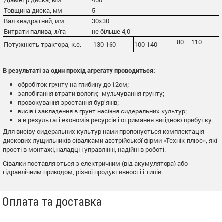
Товщина диска, мм
5
Вал квадратний, мм
30х30
Витрати палива, л/га
не більше 4,0
80 – 110
Потужність трактора, к.с.
130-160
100-140
В результаті за один прохід агрегату проводиться:
обробіток грунту на глибину до 12см;
запобігання втрати вологи;- мульчування грунту;
провокування зростання бур’янів;
висів і закладення в грунт насіння сидеральних культур;
а в результаті економія ресурсів і отримання вигідною прибутку.
Для висіву сидеральних культур нами пропонується комплектація
дискових лущильників сівалками австрійської фірми «Технік-плюс», які
прості в монтажі, наладці і управлінні, надійні в роботі.
Сівалки поставляються з електричним (від акумулятора) або
гідравлічним приводом, різної продуктивності і типів.
Оплата та доставка