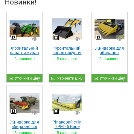
Новинки!
Фронтальний
Фронтальний
Жниварка для
навантажувач
навантажувач
збирання
«STRONG XL»
«STRONG»
кукурудзи
В наявності
В наявності
В наявності
ЖКИ-870
Уточнити ціну
Уточнити ціну
Уточнити ціну
Жниварка для
Ріпаковий стіл
збирання сої
ПРМ - 5 Rape
та гороху
Fiore
В наявності
В наявності