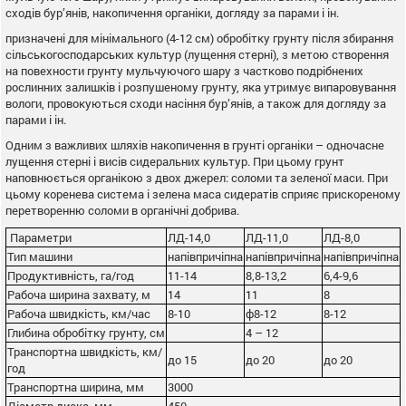
сходів бур’янів, накопичення органіки, догляду за парами і ін.
призначені для мінімального (4-12 см) обробітку грунту після збирання
сільськогосподарських культур (лущення стерні), з метою створення
на повехности грунту мульчуючого шару з частково подрібнених
рослинних залишків і розпушеному грунту, яка утримує випаровування
вологи, провокуються сходи насіння бур’янів, а також для догляду за
парами і ін.
Одним з важливих шляхів накопичення в грунті органіки – одночасне
лущення стерні і висів сидеральних культур. При цьому грунт
наповнюється органікою з двох джерел: соломи та зеленої маси. При
цьому коренева система і зелена маса сидератів сприяє прискореному
перетворенню соломи в органічні добрива.
Параметри
ЛД-14,0
ЛД-11,0
ЛД-8,0
Тип машини
напівпричіпна
напівпричіпна
напівпричіпна
Продуктивність, га/год
11-14
8,8-13,2
6,4-9,6
Рабоча ширина захвату, м
14
11
8
Рабоча швидкість, км/час
8-10
ф8-12
8-12
Глибина обробітку грунту, см
4 – 12
Транспортна швидкість, км/
до 15
до 20
до 20
год
Транспортна ширина, мм
3000
Діаметр диска, мм
450