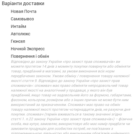
Варіанти доставки
Новая Почта
Самовывоз
Интайм
Автолюкс
Гюнсел
Ночной Экспресс
Повернення і обмін
Відповідно до закону України «про захист прав споживачів» ви
можете протягом 14 днів з моменту покупки повернути або обміняти
товар, придбаний в магазині, за умови виконання всіх норм
передбачених законом. Умови обміну / повернення товару належної
якості стаття 9. Відповідно до закону України «про захист прав
споживачів»: споживач має право обміняти непродовольчий товар
належної якості на аналогічний у продавця, у якого він був
придбаний, якщо товар не задовольнив його за формою, габаритами,
фасоном, кольором, розміром або з інших причин не може бути ним
використаний за призначенням. Споживач має право на обмін
товару належної якості протягом чотирнадцяти днів, не рахуючи дня
покупки. споживач (термін вживається в такому значенні згідно
статті 1. п.22 закону України «про захист прав споживачів») – фізична
особа, яка купує, замовляє, використовує або має намір придбати чи
замовити продукцію для особистих потреб, не пов’язаних з
підприємницькою діяльністю або виконанням обов’язків найманого