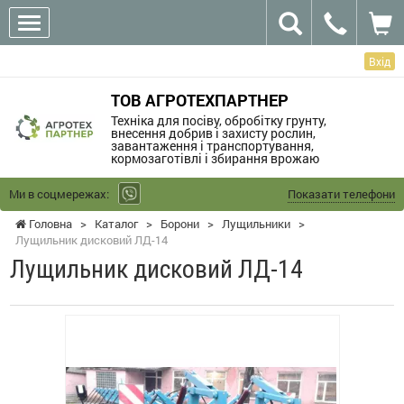
Вхід
ТОВ АГРОТЕХПАРТНЕР
Техніка для посіву, обробітку грунту,
внесення добрив і захисту рослин,
завантаження і транспортування,
кормозаготівлі і збирання врожаю
Ми в соцмережах:
Показати телефони
Головна
>
Каталог
>
Борони
>
Лущильники
>
Лущильник дисковий ЛД-14
Лущильник дисковий ЛД-14