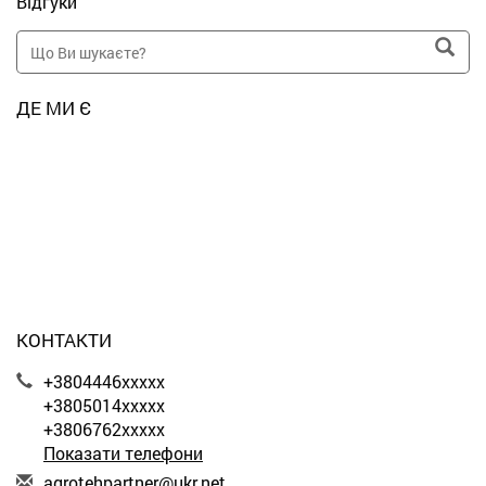
Відгуки
ДЕ МИ Є
КОНТАКТИ
+3804446xxxxx
+3805014xxxxx
+3806762xxxxx
Показати телефони
a
gro
teh
par
tne
r@u
kr.
net