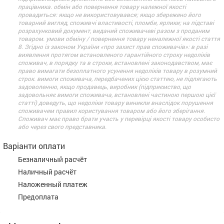
працівника. обмін або повернення товару належної якості
провадиться: якщо не використовувався; якщо збережено його
товарний вигляд, споживчі властивості, пломби, ярлики; на підставі
розрахунковий документ, виданий споживачеві разом з проданим
товаром. умови обміну / повернення товару неналежної якості стаття
8. Згідно із законом України «про захист прав споживачів»: в разі
виявлення протягом встановленого гарантійного строку недоліків
споживач, в порядку та в строки, встановлені законодавством, має
право вимагати безоплатного усунення недоліків товару в розумний
строк. вимоги споживача, передбачених цією статтею, не підлягають
задоволенню, якщо продавець, виробник (підприємство, що
задовольняє вимоги споживача, встановлені частиною першою цієї
статті) доведуть, що недоліки товару виникли внаслідок порушення
споживачем правил користування товаром або його зберігання.
Споживач має право брати участь у перевірці якості товару особисто
або через свого представника.
Варіанти оплати
Безналичный расчёт
Наличный расчёт
Наложенный платеж
Предоплата