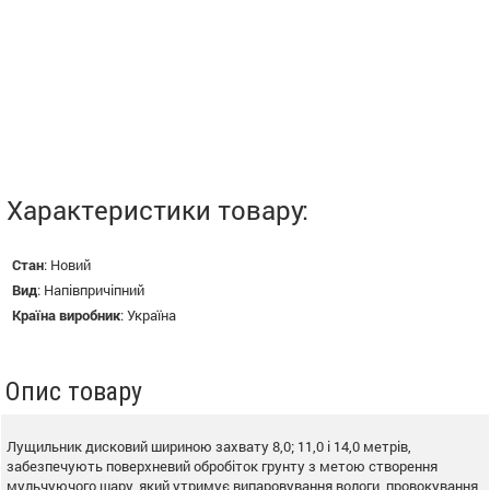
Характеристики товару:
Стан
:
Новий
Вид
:
Напівпричіпний
Країна виробник
:
Україна
Опис товару
Лущильник дисковий шириною захвату 8,0; 11,0 і 14,0 метрів,
забезпечують поверхневий обробіток грунту з метою створення
мульчуючого шару, який утримує випаровування вологи, провокування