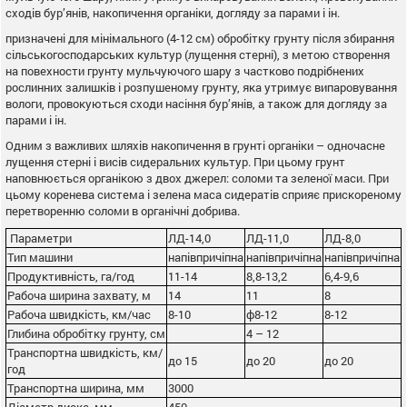
сходів бур’янів, накопичення органіки, догляду за парами і ін.
призначені для мінімального (4-12 см) обробітку грунту після збирання
сільськогосподарських культур (лущення стерні), з метою створення
на повехности грунту мульчуючого шару з частково подрібнених
рослинних залишків і розпушеному грунту, яка утримує випаровування
вологи, провокуються сходи насіння бур’янів, а також для догляду за
парами і ін.
Одним з важливих шляхів накопичення в грунті органіки – одночасне
лущення стерні і висів сидеральних культур. При цьому грунт
наповнюється органікою з двох джерел: соломи та зеленої маси. При
цьому коренева система і зелена маса сидератів сприяє прискореному
перетворенню соломи в органічні добрива.
Параметри
ЛД-14,0
ЛД-11,0
ЛД-8,0
Тип машини
напівпричіпна
напівпричіпна
напівпричіпна
Продуктивність, га/год
11-14
8,8-13,2
6,4-9,6
Рабоча ширина захвату, м
14
11
8
Рабоча швидкість, км/час
8-10
ф8-12
8-12
Глибина обробітку грунту, см
4 – 12
Транспортна швидкість, км/
до 15
до 20
до 20
год
Транспортна ширина, мм
3000
Діаметр диска, мм
450