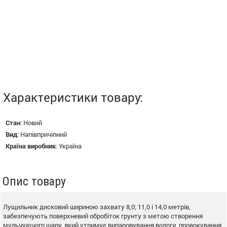
Характеристики товару:
Стан
:
Новий
Вид
:
Напівпричіпний
Країна виробник
:
Україна
Опис товару
Лущильник дисковий шириною захвату 8,0; 11,0 і 14,0 метрів,
забезпечують поверхневий обробіток грунту з метою створення
мульчуючого шару, який утримує випаровування вологи, провокування