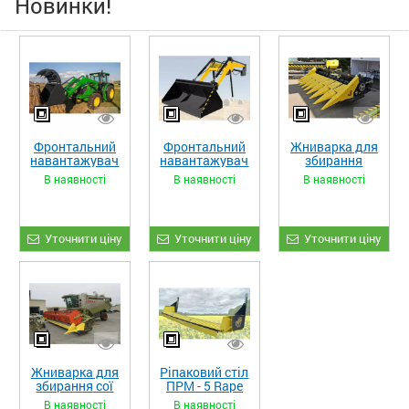
Новинки!
Фронтальний
Фронтальний
Жниварка для
навантажувач
навантажувач
збирання
«STRONG XL»
«STRONG»
кукурудзи
В наявності
В наявності
В наявності
ЖКИ-870
Уточнити ціну
Уточнити ціну
Уточнити ціну
Жниварка для
Ріпаковий стіл
збирання сої
ПРМ - 5 Rape
та гороху
Fiore
В наявності
В наявності