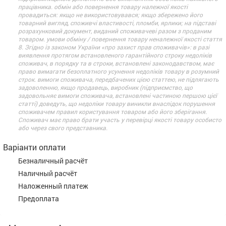
працівника. обмін або повернення товару належної якості
провадиться: якщо не використовувався; якщо збережено його
товарний вигляд, споживчі властивості, пломби, ярлики; на підставі
розрахунковий документ, виданий споживачеві разом з проданим
товаром. умови обміну / повернення товару неналежної якості стаття
8. Згідно із законом України «про захист прав споживачів»: в разі
виявлення протягом встановленого гарантійного строку недоліків
споживач, в порядку та в строки, встановлені законодавством, має
право вимагати безоплатного усунення недоліків товару в розумний
строк. вимоги споживача, передбачених цією статтею, не підлягають
задоволенню, якщо продавець, виробник (підприємство, що
задовольняє вимоги споживача, встановлені частиною першою цієї
статті) доведуть, що недоліки товару виникли внаслідок порушення
споживачем правил користування товаром або його зберігання.
Споживач має право брати участь у перевірці якості товару особисто
або через свого представника.
Варіанти оплати
Безналичный расчёт
Наличный расчёт
Наложенный платеж
Предоплата