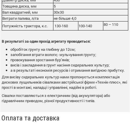
Товщина диска, мм
5
Вал квадратний, мм
30х30
Витрати палива, л/га
не більше 4,0
80 – 110
Потужність трактора, к.с.
130-160
100-140
В результаті за один прохід агрегату проводиться:
обробіток грунту на глибину до 12см;
запобігання втрати вологи;- мульчування грунту;
провокування зростання бур’янів;
висів і закладення в грунт насіння сидеральних культур;
а в результаті економія ресурсів і отримання вигідною прибутку.
Для висіву сидеральних культур нами пропонується комплектація
дискових лущильників сівалками австрійської фірми «Технік-плюс», які
прості в монтажі, наладці і управлінні, надійні в роботі.
Сівалки поставляються з електричним (від акумулятора) або
гідравлічним приводом, різної продуктивності і типів.
Оплата та доставка