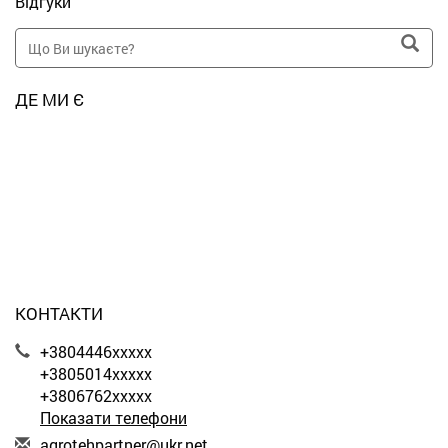
Відгуки
ДЕ МИ Є
КОНТАКТИ
+3804446xxxxx
+3805014xxxxx
+3806762xxxxx
Показати телефони
a
gro
teh
par
tne
r@u
kr.
net