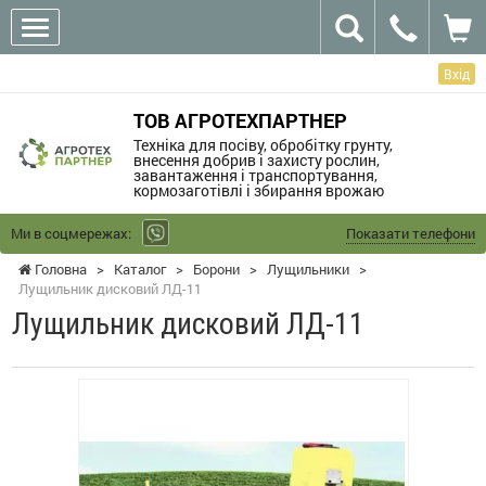
Вхід
ТОВ АГРОТЕХПАРТНЕР
Техніка для посіву, обробітку грунту,
внесення добрив і захисту рослин,
завантаження і транспортування,
кормозаготівлі і збирання врожаю
Ми в соцмережах:
Показати телефони
Головна
>
Каталог
>
Борони
>
Лущильники
>
Лущильник дисковий ЛД-11
Лущильник дисковий ЛД-11