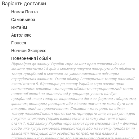
Варіанти доставки
Новая Почта
Самовывоз
Интайм
Автолюкс
Гюнсел
Ночной Экспресс
Повернення і обмін
Відповідно до закону України «про захист прав споживачів» ви
можете протягом 14 днів з моменту покупки повернути або обміняти
товар, придбаний в магазині, за умови виконання всіх норм
передбачених законом. Умови обміну / повернення товару належної
якості стаття 9. Відповідно до закону України «про захист прав
споживачів»: споживач має право обміняти непродовольчий товар
належної якості на аналогічний у продавця, у якого він був
придбаний, якщо товар не задовольнив його за формою, габаритами,
фасоном, кольором, розміром або з інших причин не може бути ним
використаний за призначенням. Споживач має право на обмін
товару належної якості протягом чотирнадцяти днів, не рахуючи дня
покупки. споживач (термін вживається в такому значенні згідно
статті 1. п.22 закону України «про захист прав споживачів») – фізична
особа, яка купує, замовляє, використовує або має намір придбати чи
замовити продукцію для особистих потреб, не пов’язаних з
підприємницькою діяльністю або виконанням обов’язків найманого