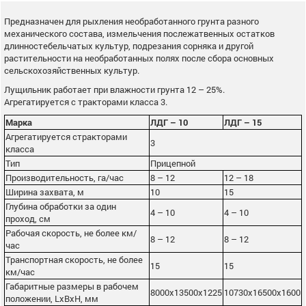
Предназначен для рыхления необработанного грунта разного
механического состава, измельчения послежатвенных остатков
длинностебельчатых культур, подрезания сорняка и другой
растительности на необработанных полях после сбора основных
сельскохозяйственных культур.
Лущильник работает при влажности грунта 12 – 25%.
Агрегатируется с тракторами класса 3.
Марка
ЛДГ – 10
ЛДГ – 15
Агрегатируется стракторами
3
класса
Тип
Прицепной
Производительность, га/час
8 – 12
12 – 18
Ширина захвата, м
10
15
Глубина обработки за один
4 – 10
4 – 10
проход, см
Рабочая скорость, не более км/
8 – 12
8 – 12
час
Транспортная скорость, не более
15
15
км/час
Габаритные размеры в рабочем
8000x13500x1225
10730x16500x1600
положении, LxBxH, мм