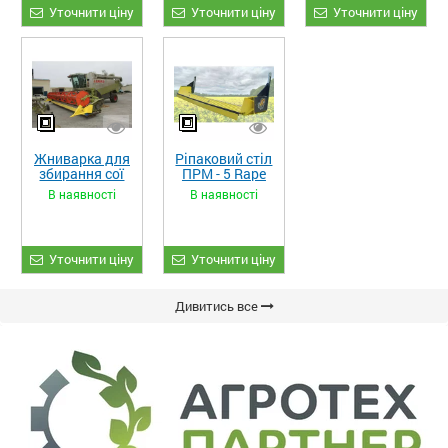
Уточнити ціну
Уточнити ціну
Уточнити ціну
Жниварка для
Ріпаковий стіл
збирання сої
ПРМ - 5 Rape
та гороху
Fiore
В наявності
В наявності
«ETTARO»
Уточнити ціну
Уточнити ціну
Дивитись все