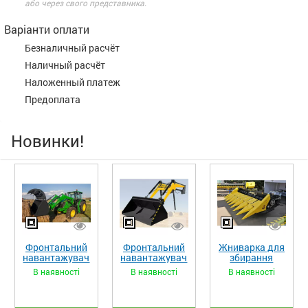
або через свого представника.
Варіанти оплати
Безналичный расчёт
Наличный расчёт
Наложенный платеж
Предоплата
Новинки!
Фронтальний
Фронтальний
Жниварка для
навантажувач
навантажувач
збирання
«STRONG XL»
«STRONG»
кукурудзи
В наявності
В наявності
В наявності
ЖКИ-870