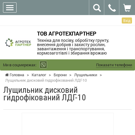
Вхід
ТОВ АГРОТЕХПАРТНЕР
Техніка для посіву, обробітку грунту,
внесення добрив і захисту рослин,
завантаження і транспортування,
кормозаготівлі і збирання врожаю
Ми в соцмережах:
Показати телефони
Головна
>
Каталог
>
Борони
>
Лущильники
>
Лущильник дисковий гидрофікований ЛДГ-10
Лущильник дисковий
гидрофікований ЛДГ-10