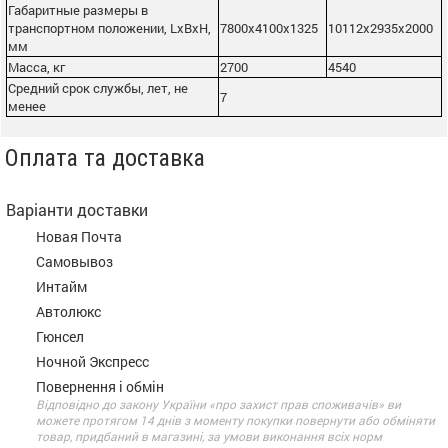
Габаритные размеры в
транспортном положении, LxBxH,
7800x4100x1325
10112x2935x2000
мм
Масса, кг
2700
4540
Средний срок службы, лет, не
7
менeе
Оплата та доставка
Варіанти доставки
Новая Почта
Самовывоз
Интайм
Автолюкс
Гюнсел
Ночной Экспресс
Повернення і обмін
Відповідно до закону України «про захист прав споживачів» ви
можете протягом 14 днів з моменту покупки повернути або обміняти
товар, придбаний в магазині, за умови виконання всіх норм