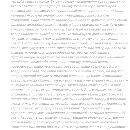
передбачених законом. Умови обміну / повернення товару належної
якості стаття 9. Відповідно до закону України «про захист прав
споживачів»: споживач має право обміняти непродовольчий товар
належної якості на аналогічний у продавця, у якого він був
придбаний, якщо товар не задовольнив його за формою, габаритами,
фасоном, кольором, розміром або з інших причин не може бути ним
використаний за призначенням. Споживач має право на обмін
товару належної якості протягом чотирнадцяти днів, не рахуючи дня
покупки. споживач (термін вживається в такому значенні згідно
статті 1. п.22 закону України «про захист прав споживачів») – фізична
особа, яка купує, замовляє, використовує або має намір придбати чи
замовити продукцію для особистих потреб, не пов’язаних з
підприємницькою діяльністю або виконанням обов’язків найманого
працівника. обмін або повернення товару належної якості
провадиться: якщо не використовувався; якщо збережено його
товарний вигляд, споживчі властивості, пломби, ярлики; на підставі
розрахунковий документ, виданий споживачеві разом з проданим
товаром. умови обміну / повернення товару неналежної якості стаття
8. Згідно із законом України «про захист прав споживачів»: в разі
виявлення протягом встановленого гарантійного строку недоліків
споживач, в порядку та в строки, встановлені законодавством, має
право вимагати безоплатного усунення недоліків товару в розумний
строк. вимоги споживача, передбачених цією статтею, не підлягають
задоволенню, якщо продавець, виробник (підприємство, що
задовольняє вимоги споживача, встановлені частиною першою цієї
статті) доведуть, що недоліки товару виникли внаслідок порушення
споживачем правил користування товаром або його зберігання.
Споживач має право брати участь у перевірці якості товару особисто