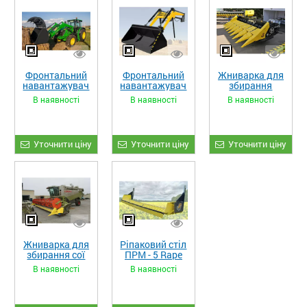
Фронтальний
Фронтальний
Жниварка для
навантажувач
навантажувач
збирання
«STRONG XL»
«STRONG»
кукурудзи
В наявності
В наявності
В наявності
ЖКИ-870
Уточнити ціну
Уточнити ціну
Уточнити ціну
Жниварка для
Ріпаковий стіл
збирання сої
ПРМ - 5 Rape
та гороху
Fiore
В наявності
В наявності
«ETTARO»