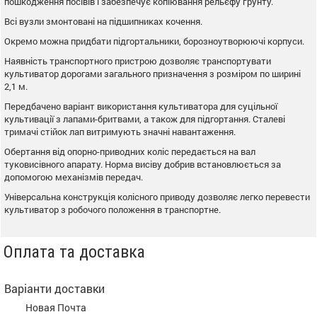
пошкодження посівів і забезпечує копіювання рельєфу ґрунту.
Всі вузли змонтовані на підшипниках кочення.
Окремо можна придбати підгортальники, борозноутворюючі корпуси.
Наявність транспортного пристрою дозволяє транспортувати
культиватор дорогами загального призначення з розміром по ширині
2,1 м.
Передбачено варіант використання культиватора для суцільної
культивації з лапами-бритвами, а також для підгортання. Сталеві
тримачі стійок лап витримують значні навантаження.
Обертання від опорно-приводних коліс передається на вал
туковисівного апарату. Норма висіву добрив встановлюється за
допомогою механізмів передач.
Універсальна конструкція колісного приводу дозволяє легко перевести
культиватор з робочого положення в транспортне.
Оплата та доставка
Варіанти доставки
Новая Почта