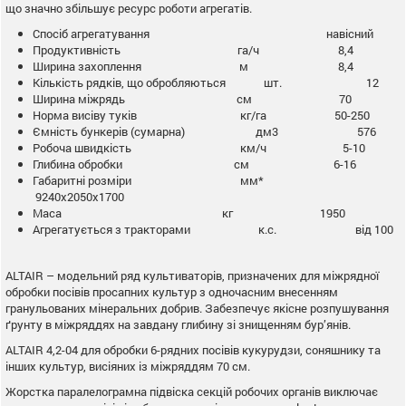
що значно збільшує ресурс роботи агрегатів.
Спосіб агрегатування навісний
Продуктивність га/ч 8,4
Ширина захоплення м 8,4
Кількість рядків, що обробляються шт. 12
Ширина міжрядь см 70
Норма висіву туків кг/га 50-250
Ємність бункерів (сумарна) дм3 576
Робоча швидкість км/ч 5-10
Глибина обробки см 6-16
Габаритні розміри мм*
9240х2050х1700
Маса кг 1950
Агрегатується з тракторами к.с. від 100
ALTAIR – модельний ряд культиваторів, призначених для міжрядної
обробки посівів просапних культур з одночасним внесенням
гранульованих мінеральних добрив. Забезпечує якісне розпушування
ґрунту в міжряддях на завдану глибину зі знищенням бур’янів.
ALTAIR 4,2-04 для обробки 6-рядних посівів кукурудзи, соняшнику та
інших культур, висіяних із міжряддям 70 см.
Жорстка паралелограмна підвіска секцій робочих органів виключає