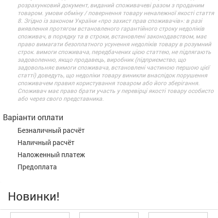
розрахунковий документ, виданий споживачеві разом з проданим
товаром. умови обміну / повернення товару неналежної якості стаття
8. Згідно із законом України «про захист прав споживачів»: в разі
виявлення протягом встановленого гарантійного строку недоліків
споживач, в порядку та в строки, встановлені законодавством, має
право вимагати безоплатного усунення недоліків товару в розумний
строк. вимоги споживача, передбачених цією статтею, не підлягають
задоволенню, якщо продавець, виробник (підприємство, що
задовольняє вимоги споживача, встановлені частиною першою цієї
статті) доведуть, що недоліки товару виникли внаслідок порушення
споживачем правил користування товаром або його зберігання.
Споживач має право брати участь у перевірці якості товару особисто
або через свого представника.
Варіанти оплати
Безналичный расчёт
Наличный расчёт
Наложенный платеж
Предоплата
Новинки!