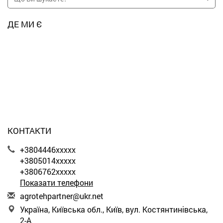
ДЕ МИ Є
КОНТАКТИ
+3804446xxxxx
+3805014xxxxx
+3806762xxxxx
Показати телефони
a
gro
teh
par
tne
r@u
kr.
net
Україна, Київська обл., Київ, вул. Костянтинівська,
2-А