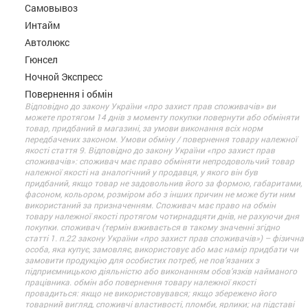
Самовывоз
Интайм
Автолюкс
Гюнсел
Ночной Экспресс
Повернення і обмін
Відповідно до закону України «про захист прав споживачів» ви
можете протягом 14 днів з моменту покупки повернути або обміняти
товар, придбаний в магазині, за умови виконання всіх норм
передбачених законом. Умови обміну / повернення товару належної
якості стаття 9. Відповідно до закону України «про захист прав
споживачів»: споживач має право обміняти непродовольчий товар
належної якості на аналогічний у продавця, у якого він був
придбаний, якщо товар не задовольнив його за формою, габаритами,
фасоном, кольором, розміром або з інших причин не може бути ним
використаний за призначенням. Споживач має право на обмін
товару належної якості протягом чотирнадцяти днів, не рахуючи дня
покупки. споживач (термін вживається в такому значенні згідно
статті 1. п.22 закону України «про захист прав споживачів») – фізична
особа, яка купує, замовляє, використовує або має намір придбати чи
замовити продукцію для особистих потреб, не пов’язаних з
підприємницькою діяльністю або виконанням обов’язків найманого
працівника. обмін або повернення товару належної якості
провадиться: якщо не використовувався; якщо збережено його
товарний вигляд, споживчі властивості, пломби, ярлики; на підставі