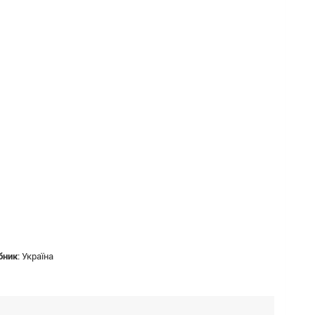
бник
:
Україна