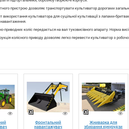
бати підгортальники, борозноутворюючі корпуси.
тного пристрою дозволяє транспортувати культиватор дорогами загальног
т використання культиватора для суцільної культивації з лапами-бритвами
 навантаження.
но-приводних коліс передається на вал туковисівного апарату. Норма ви
рукція колісного приводу дозволяє легко перевести культиватор з робочо
ний
Фронтальний
Жниварка для
увач
навантажувач
збирання кукурудзи