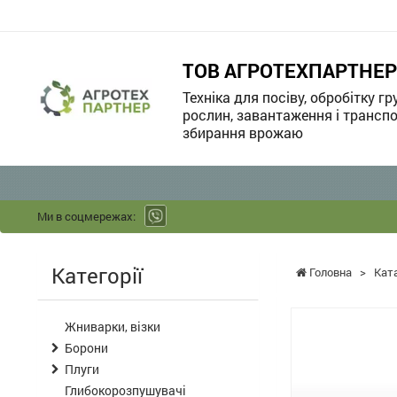
ТОВ АГРОТЕХПАРТНЕР
Техніка для посіву, обробітку гр
рослин, завантаження і транспо
збирання врожаю
Ми в соцмережах:
Категорії
Головна
>
Кат
Жниварки, візки
Борони
Плуги
Глибокорозпушувачі