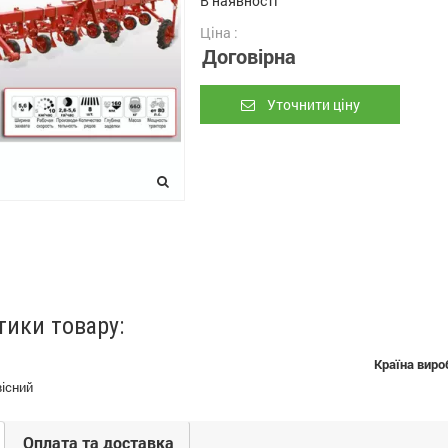
В наявності
Ціна :
Договірна
Уточнити ціну
тики товару:
Країна виро
вісний
Оплата та доставка