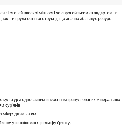
ся зі сталей високої міцності за європейським стандартом. У
ності й пружності конструкції, що значно збільшує ресурс
их культур з одночасним внесенням гранульованих мінеральних
м бур’янів.
 із міжряддям 70 см.
абезпечує копіювання рельєфу ґрунту.