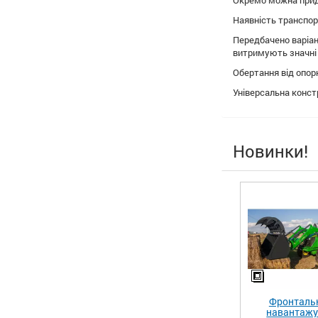
Окремо можна прид
Наявність транспор
Передбачено варіан
витримують значні
Обертання від опор
Універсальна конст
Новинки!
Фронталь
навантаж