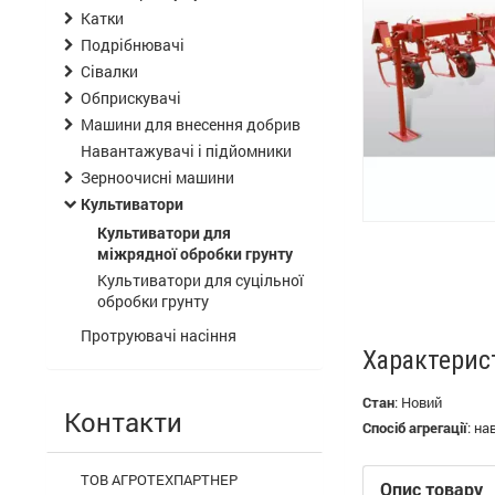
Катки
Подрібнювачі
Сівалки
Обприскувачі
Машини для внесення добрив
Навантажувачі і підйомники
Зерноочисні машини
Культиватори
Культиватори для
міжрядної обробки грунту
Культиватори для суцільної
обробки грунту
Протруювачі насіння
Характерис
Стан
:
Новий
Контакти
Спосіб агрегації
:
на
ТОВ АГРОТЕХПАРТНЕР
Опис товару