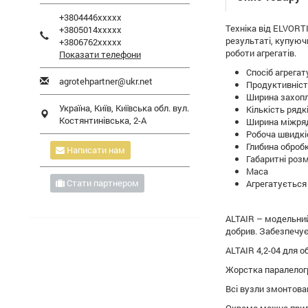
+3804446xxxxx
Техніка від ELVORT
+3805014xxxxx
результаті, купуюч
+3806762xxxxx
роботи агрегатів.
Показати телефони
Спосіб
agrotehpartner@ukr.net
Проду
Ширин
Україна,
Київ
,
Київська обл.
вул.
Кількість
Костянтинівська, 2-А
Ширин
Робоча
Глиби
Написати нам
Габарит
Ма
Стати партнером
Агрегату
ALTAIR – модельний
добрив. Забезпечує
ALTAIR 4,2-04 для о
Жорстка паралелогр
Всі вузли змонтова