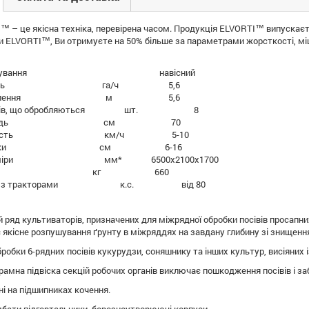
I™ – це якісна техніка, перевірена часом. Продукція ELVORTI™ випускаєт
и ELVORTI™, Ви отримуєте на 50% більше за параметрами жорсткості, міц
 агрегатування навісний
ктивність га/ч 5,6
а захоплення м 5,6
 рядків, що обробляються шт. 8
а міжрядь см 70
 швидкість км/ч 5-10
на обробки см 6-16
ні розміри мм* 6500х2100х1700
са кг 660
ється з тракторами к.с. від 80
 ряд культиваторів, призначених для міжрядної обробки посівів просапн
 якісне розпушування ґрунту в міжряддях на завдану глибину зі знищення
бробки 6-рядних посівів кукурудзи, соняшнику та інших культур, висіяних
амна підвіска секцій робочих органів виключає пошкодження посівів і з
ні на підшипниках кочення.