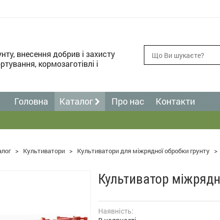
унту, внесення добрив і захисту
ртування, кормозаготівлі і
Головна
Каталог
Про нас
Контакти
алог
>
Культиватори
>
Культиватори для міжрядної обробки грунту
>
Культиватор міжрядн
Наявність: