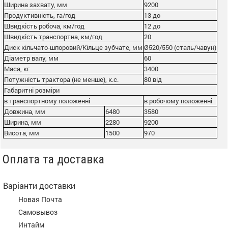
Ширина захвату, мм
9200
Продуктивність, га/год
13 до
Швидкість робоча, км/год
12 до
Швидкість транспортна, км/год
20
Диск кільчато-шпоровий/Кільце зубчате, мм
Ø520/550 (сталь/чавун)
Діаметр валу, мм
60
Маса, кг
3400
Потужність трактора (не менше), к.с.
80 від
Габаритні розміри
в транспортному положенні
в робочому положенні
Довжина, мм
6480
3580
Ширина, мм
2280
9200
Висота, мм
1500
970
Оплата та доставка
Варіанти доставки
Новая Почта
Самовывоз
Интайм