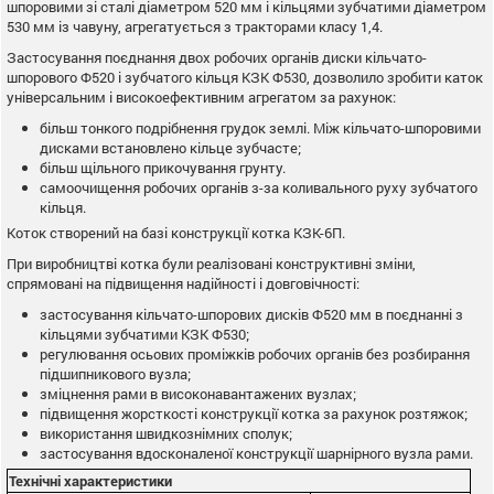
шпоровими зі сталі діаметром 520 мм і кільцями зубчатими діаметром
530 мм із чавуну, агрегатується з тракторами класу 1,4.
Застосування поєднання двох робочих органів диски кільчато-
шпорового Ф520 і зубчатого кільця КЗК Ф530, дозволило зробити каток
універсальним і високоефективним агрегатом за рахунок:
більш тонкого подрібнення грудок землі. Між кільчато-шпоровими
дисками встановлено кільце зубчасте;
більш щільного прикочування грунту.
самоочищення робочих органів з-за коливального руху зубчатого
кільця.
Коток створений на базі конструкції котка КЗК-6П.
При виробництві котка були реалізовані конструктивні зміни,
спрямовані на підвищення надійності і довговічності:
застосування кільчато-шпорових дисків Ф520 мм в поєднанні з
кільцями зубчатими КЗК Ф530;
регулювання осьових проміжків робочих органів без розбирання
підшипникового вузла;
зміцнення рами в високонавантажених вузлах;
підвищення жорсткості конструкції котка за рахунок розтяжок;
використання швидкознімних сполук;
застосування вдосконаленої конструкції шарнірного вузла рами.
Технічні характеристики