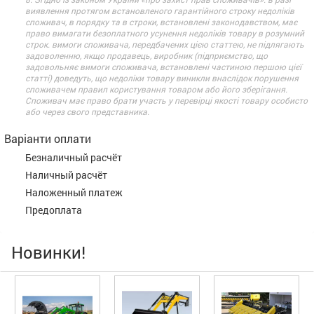
виявлення протягом встановленого гарантійного строку недоліків
споживач, в порядку та в строки, встановлені законодавством, має
право вимагати безоплатного усунення недоліків товару в розумний
строк. вимоги споживача, передбачених цією статтею, не підлягають
задоволенню, якщо продавець, виробник (підприємство, що
задовольняє вимоги споживача, встановлені частиною першою цієї
статті) доведуть, що недоліки товару виникли внаслідок порушення
споживачем правил користування товаром або його зберігання.
Споживач має право брати участь у перевірці якості товару особисто
або через свого представника.
Варіанти оплати
Безналичный расчёт
Наличный расчёт
Наложенный платеж
Предоплата
Новинки!