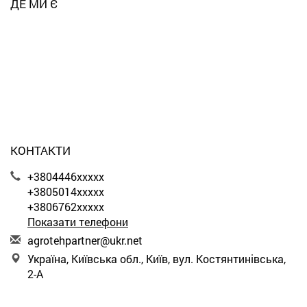
ДЕ МИ Є
КОНТАКТИ
+3804446xxxxx
+3805014xxxxx
+3806762xxxxx
Показати телефони
a
gro
teh
par
tne
r@u
kr.
net
Україна, Київська обл., Київ, вул. Костянтинівська,
2-А