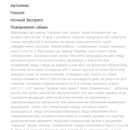
Автолюкс
Гюнсел
Ночной Экспресс
Повернення і обмін
Відповідно до закону України «про захист прав споживачів» ви
можете протягом 14 днів з моменту покупки повернути або обміняти
товар, придбаний в магазині, за умови виконання всіх норм
передбачених законом. Умови обміну / повернення товару належної
якості стаття 9. Відповідно до закону України «про захист прав
споживачів»: споживач має право обміняти непродовольчий товар
належної якості на аналогічний у продавця, у якого він був
придбаний, якщо товар не задовольнив його за формою, габаритами,
фасоном, кольором, розміром або з інших причин не може бути ним
використаний за призначенням. Споживач має право на обмін
товару належної якості протягом чотирнадцяти днів, не рахуючи дня
покупки. споживач (термін вживається в такому значенні згідно
статті 1. п.22 закону України «про захист прав споживачів») – фізична
особа, яка купує, замовляє, використовує або має намір придбати чи
замовити продукцію для особистих потреб, не пов’язаних з
підприємницькою діяльністю або виконанням обов’язків найманого
працівника. обмін або повернення товару належної якості
провадиться: якщо не використовувався; якщо збережено його
товарний вигляд, споживчі властивості, пломби, ярлики; на підставі
розрахунковий документ, виданий споживачеві разом з проданим
товаром. умови обміну / повернення товару неналежної якості стаття
8. Згідно із законом України «про захист прав споживачів»: в разі