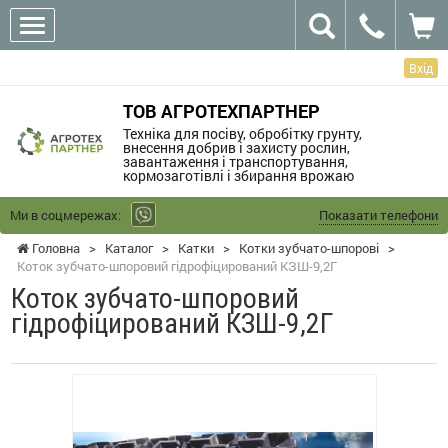
Вхід
ТОВ АГРОТЕХПАРТНЕР
Техніка для посіву, обробітку грунту,
внесення добрив і захисту рослин,
завантаження і транспортування,
кормозаготівлі і збирання врожаю
Ми в соцмережах:
Показати телефони
Головна
>
Каталог
>
Катки
>
Котки зубчато-шпорові
>
Коток зубчато-шпоровий гідрофіцирований КЗШ-9,2Г
Коток зубчато-шпоровий
гідрофіцирований КЗШ-9,2Г