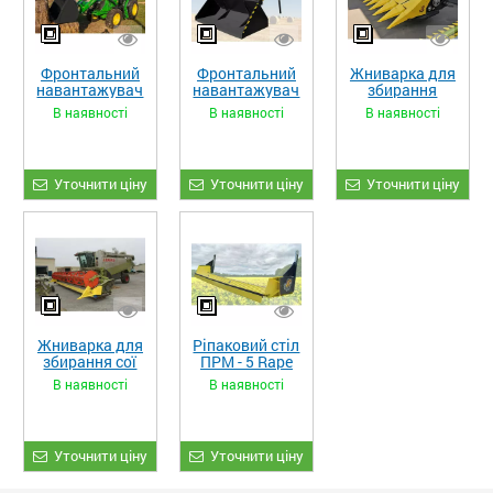
Фронтальний
Фронтальний
Жниварка для
навантажувач
навантажувач
збирання
«STRONG XL»
«STRONG»
кукурудзи
В наявності
В наявності
В наявності
ЖКИ-870
Уточнити ціну
Уточнити ціну
Уточнити ціну
Жниварка для
Ріпаковий стіл
збирання сої
ПРМ - 5 Rape
та гороху
Fiore
В наявності
В наявності
«ETTARO»
Уточнити ціну
Уточнити ціну