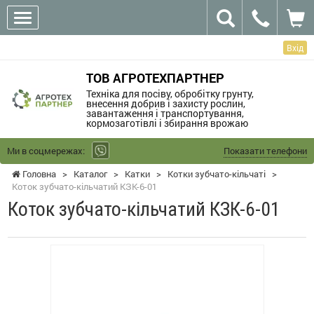
Вхід
ТОВ АГРОТЕХПАРТНЕР
Техніка для посіву, обробітку грунту,
внесення добрив і захисту рослин,
завантаження і транспортування,
кормозаготівлі і збирання врожаю
Ми в соцмережах:
Показати телефони
Головна
>
Каталог
>
Катки
>
Котки зубчато-кільчаті
>
Коток зубчато-кільчатий КЗК-6-01
Коток зубчато-кільчатий КЗК-6-01