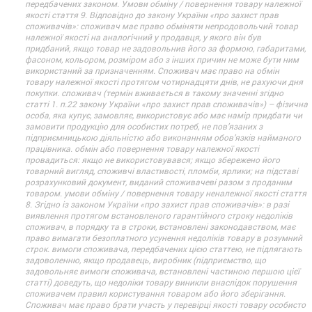
передбачених законом. Умови обміну / повернення товару належної
якості стаття 9. Відповідно до закону України «про захист прав
споживачів»: споживач має право обміняти непродовольчий товар
належної якості на аналогічний у продавця, у якого він був
придбаний, якщо товар не задовольнив його за формою, габаритами,
фасоном, кольором, розміром або з інших причин не може бути ним
використаний за призначенням. Споживач має право на обмін
товару належної якості протягом чотирнадцяти днів, не рахуючи дня
покупки. споживач (термін вживається в такому значенні згідно
статті 1. п.22 закону України «про захист прав споживачів») – фізична
особа, яка купує, замовляє, використовує або має намір придбати чи
замовити продукцію для особистих потреб, не пов’язаних з
підприємницькою діяльністю або виконанням обов’язків найманого
працівника. обмін або повернення товару належної якості
провадиться: якщо не використовувався; якщо збережено його
товарний вигляд, споживчі властивості, пломби, ярлики; на підставі
розрахунковий документ, виданий споживачеві разом з проданим
товаром. умови обміну / повернення товару неналежної якості стаття
8. Згідно із законом України «про захист прав споживачів»: в разі
виявлення протягом встановленого гарантійного строку недоліків
споживач, в порядку та в строки, встановлені законодавством, має
право вимагати безоплатного усунення недоліків товару в розумний
строк. вимоги споживача, передбачених цією статтею, не підлягають
задоволенню, якщо продавець, виробник (підприємство, що
задовольняє вимоги споживача, встановлені частиною першою цієї
статті) доведуть, що недоліки товару виникли внаслідок порушення
споживачем правил користування товаром або його зберігання.
Споживач має право брати участь у перевірці якості товару особисто