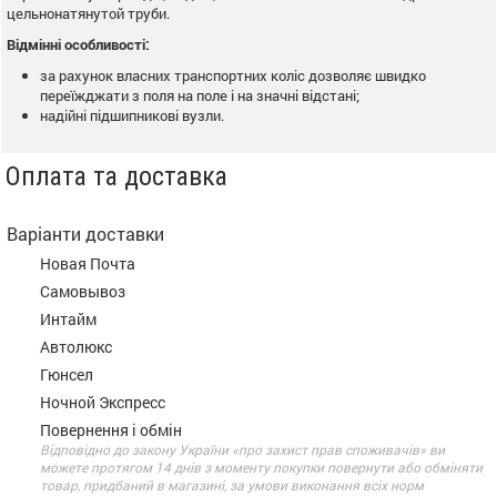
цельнонатянутой труби.
Відмінні особливості:
за рахунок власних транспортних коліс дозволяє швидко
переїжджати з поля на поле і на значні відстані;
надійні підшипникові вузли.
Оплата та доставка
Варіанти доставки
Новая Почта
Самовывоз
Интайм
Автолюкс
Гюнсел
Ночной Экспресс
Повернення і обмін
Відповідно до закону України «про захист прав споживачів» ви
можете протягом 14 днів з моменту покупки повернути або обміняти
товар, придбаний в магазині, за умови виконання всіх норм