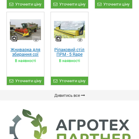
Уточнити ціну
Уточнити ціну
Уточнити ціну
Жниварка для
Ріпаковий стіл
збирання сої
ПРМ - 5 Rape
та гороху
Fiore
В наявності
В наявності
«ETTARO»
Уточнити ціну
Уточнити ціну
Дивитись все