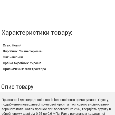
Характеристики товару:
Стан
:
Новий
Виробник
:
Уманьферммаш
Тип
:
навісний
Країна виробник
:
Україна
Призначення
:
Для трактора
Опис товару
Призначені для передпосівного і післяпосівного прикочування ґрунту,
подрібнення поверхневої ґрунтової кірки та часткового вирівнювання
зораного поля. Каток працює при вологості 12-25%, твердість ґрунту в
обробленому шарі від 0,25 до 0,6 МПа. Рама виконана з квадратної