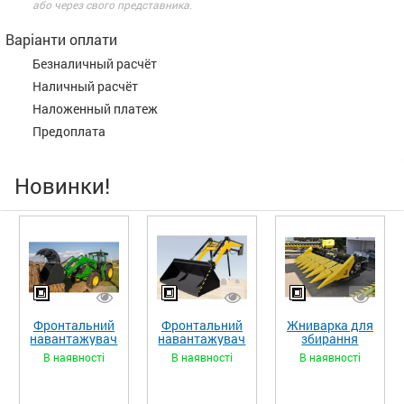
або через свого представника.
Варіанти оплати
Безналичный расчёт
Наличный расчёт
Наложенный платеж
Предоплата
Новинки!
Фронтальний
Фронтальний
Жниварка для
навантажувач
навантажувач
збирання
«STRONG XL»
«STRONG»
кукурудзи
В наявності
В наявності
В наявності
ЖКИ-870