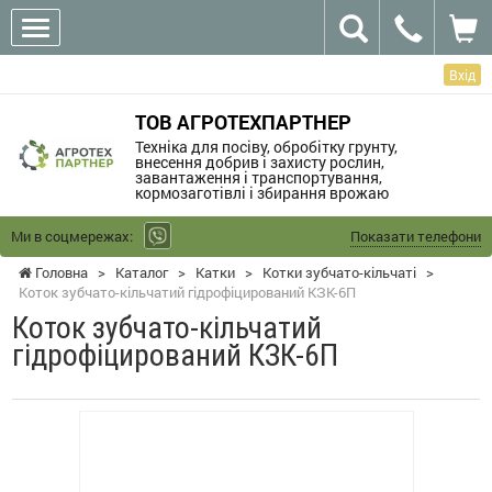
Вхід
ТОВ АГРОТЕХПАРТНЕР
Техніка для посіву, обробітку грунту,
внесення добрив і захисту рослин,
завантаження і транспортування,
кормозаготівлі і збирання врожаю
Ми в соцмережах:
Показати телефони
Головна
>
Каталог
>
Катки
>
Котки зубчато-кільчаті
>
Коток зубчато-кільчатий гідрофіцирований КЗК-6П
Коток зубчато-кільчатий
гідрофіцирований КЗК-6П