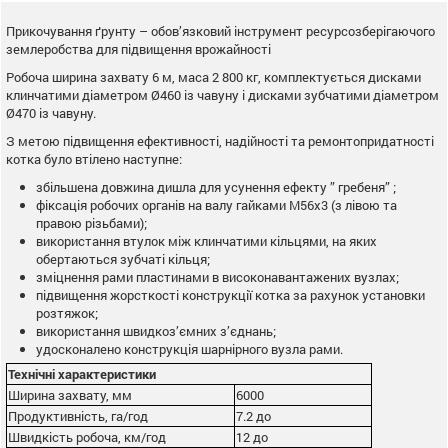
Прикочування ґрунту – обов’язковий інструмент ресурсозберігаючого
землеробства для підвищення врожайності
Робоча ширина захвату 6 м, маса 2 800 кг, комплектується дисками
клинчатими діаметром Ø460 із чавуну і дисками зубчатими діаметром
Ø470 із чавуну.
З метою підвищення ефективності, надійності та ремонтопридатності
котка було втілено наступне:
збільшена довжина дишла для усунення ефекту ” гребеня” ;
фіксація робочих органів на валу гайками М56х3 (з лівою та
правою різьбами);
використання втулок між клинчатими кільцями, на яких
обертаються зубчаті кільця;
зміцнення рами пластинами в високонавантажених вузлах;
підвищення жорсткості конструкції котка за рахунок установки
розтяжок;
використання швидкоз’ємних з’єднань;
удосконалено конструкція шарнірного вузла рами.
Технічні характеристики
Ширина захвату, мм
6000
Продуктивність, га/год
7.2 до
Швидкість робоча, км/год
12 до