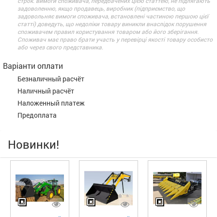
строк. вимоги споживача, передбачених цією статтею, не підлягають
задоволенню, якщо продавець, виробник (підприємство, що
задовольняє вимоги споживача, встановлені частиною першою цієї
статті) доведуть, що недоліки товару виникли внаслідок порушення
споживачем правил користування товаром або його зберігання.
Споживач має право брати участь у перевірці якості товару особисто
або через свого представника.
Варіанти оплати
Безналичный расчёт
Наличный расчёт
Наложенный платеж
Предоплата
Новинки!