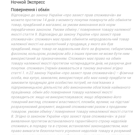
Ночной Экспресс
Повернення і обмін
Відповідно до закону України «про захист прав споживачів» ви
можете протягом 14 днів з моменту покупки повернути або обміняти
товар, придбаний в магазині, за умови виконання всіх норм
передбачених законом. Умови обміну / повернення товару належної
якості стаття 9. Відповідно до закону України «про захист прав
споживачів»: споживач має право обміняти непродовольчий товар
належної якості на аналогічний у продавця, у якого він був
придбаний, якщо товар не задовольнив його за формою, габаритами,
фасоном, кольором, розміром або з інших причин не може бути ним
використаний за призначенням. Споживач має право на обмін
товару належної якості протягом чотирнадцяти днів, не рахуючи дня
покупки. споживач (термін вживається в такому значенні згідно
статті 1. п.22 закону України «про захист прав споживачів») – фізична
особа, яка купує, замовляє, використовує або має намір придбати чи
замовити продукцію для особистих потреб, не пов’язаних з
підприємницькою діяльністю або виконанням обов’язків найманого
працівника. обмін або повернення товару належної якості
провадиться: якщо не використовувався; якщо збережено його
товарний вигляд, споживчі властивості, пломби, ярлики; на підставі
розрахунковий документ, виданий споживачеві разом з проданим
товаром. умови обміну / повернення товару неналежної якості стаття
8. Згідно із законом України «про захист прав споживачів»: в разі
виявлення протягом встановленого гарантійного строку недоліків
споживач, в порядку та в строки, встановлені законодавством, має
право вимагати безоплатного усунення недоліків товару в розумний