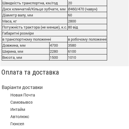
Швидкість транспортна, км/год
20
Диск клинчатий/Кільце зубчате, мм
Ø460/470 (чавун)
Діаметр валу, мм
60
Маса, кг
2800
Потужність трактора (не менше), к.с.
80 від
Габаритні розміри
в транспортному положенні
в робочому положенні
Довжина, мм
4700
3580
Ширина, мм
2280
6100
Висота, мм
1500
1010
Оплата та доставка
Варіанти доставки
Новая Почта
Самовывоз
Интайм
Автолюкс
Гюнсел