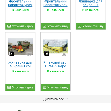
Фронтальний
Фронтальний
Жниварка для
навантажувач
навантажувач
збирання
«STRONG XL»
«STRONG»
кукурудзи
В наявності
В наявності
В наявності
ЖКИ-870
Уточнити ціну
Уточнити ціну
Уточнити ціну
Жниварка для
Ріпаковий стіл
збирання сої
ПРМ - 5 Rape
та гороху
Fiore
В наявності
В наявності
«ETTARO»
Уточнити ціну
Уточнити ціну
Дивитись все